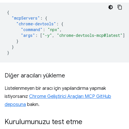
{
"mcpServers"
:
{
"chrome-devtools"
:
{
"command"
:
"npx"
,
"args"
:
[
"-y"
,
"chrome-devtools-mcp@latest"
]
}
}
}
Diğer aracıları yükleme
Listelenmeyen bir aracı için yapılandırma yapmak
istiyorsanız
Chrome Geliştirici Araçları MCP GitHub
deposuna
bakın.
Kurulumunuzu test etme