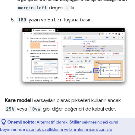
margin-left
değeri
-
'tır.
100
yazın ve
Enter
tuşuna basın.
Kare modeli
varsayılan olarak pikselleri kullanır ancak
25%
veya
10vw
gibi diğer değerleri de kabul eder.
Önemli nokta:
Alternatif olarak,
Stiller
sekmesindeki kural
beyanlarında
uzunluk özelliklerini ve birimlerini işaretçinizle