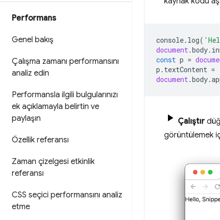
kaynak kodu aşa
Performans
Genel bakış
console
.
log
(
'Hel
document
.
body
.
in
const
p
=
docume
Çalışma zamanı performansını
p
.
textContent
=
analiz edin
document
.
body
.
ap
Performansla ilgili bulgularınızı
ek açıklamayla belirtin ve
paylaşın
Çalıştır
düğm
görüntülemek i
Özellik referansı
Zaman çizelgesi etkinlik
referansı
CSS seçici performansını analiz
etme