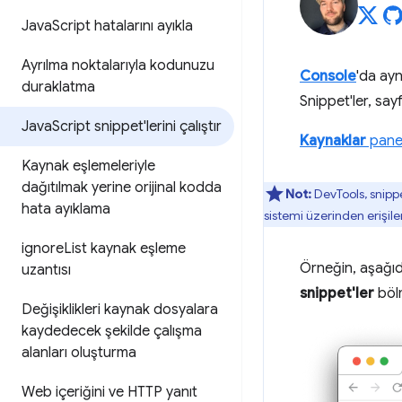
Java
Script hatalarını ayıkla
Ayrılma noktalarıyla kodunuzu
Console
'da ayn
duraklatma
Snippet'ler, say
Java
Script snippet'lerini çalıştır
Kaynaklar
pane
Kaynak eşlemeleriyle
dağıtılmak yerine orijinal kodda
Not:
DevTools, snippet
hata ayıklama
sistemi üzerinden erişil
ignore
List kaynak eşleme
Örneğin, aşağı
uzantısı
snippet'ler
bölm
Değişiklikleri kaynak dosyalara
kaydedecek şekilde çalışma
alanları oluşturma
Web içeriğini ve HTTP yanıt