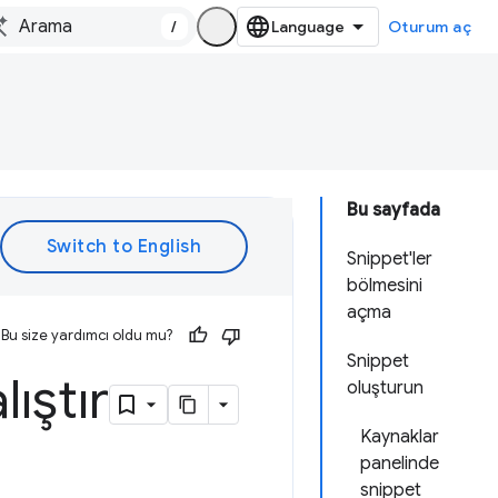
/
Oturum aç
Bu sayfada
Snippet'ler
bölmesini
açma
Bu size yardımcı oldu mu?
Snippet
lıştır
oluşturun
Kaynaklar
panelinde
snippet