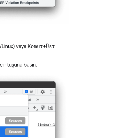
Linux) veya
Komut
+
Üst
er
tuşuna basın.