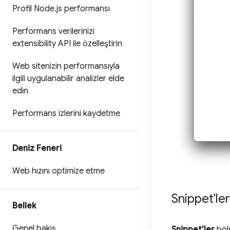
Profil Node
.
js performansı
Performans verilerinizi
extensibility API ile özelleştirin
Web sitenizin performansıyla
ilgili uygulanabilir analizler elde
edin
Performans izlerini kaydetme
Deniz Feneri
Web hızını optimize etme
Snippet'le
Bellek
Genel bakış
Snippet'ler
bölm