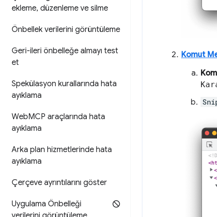
ekleme
,
düzenleme ve silme
Önbellek verilerini görüntüleme
Geri-ileri önbelleğe almayı test
Komut M
et
Kom
Spekülasyon kurallarında hata
Kar
ayıklama
Sni
Web
MCP araçlarında hata
ayıklama
Arka plan hizmetlerinde hata
ayıklama
Çerçeve ayrıntılarını göster
Uygulama Önbelleği
verilerini görüntüleme