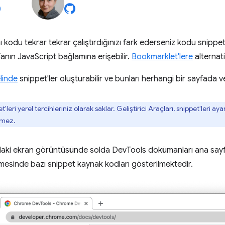
ı kodu tekrar tekrar çalıştırdığınızı fark ederseniz kodu snippet
fanın JavaScript bağlamına erişebilir.
Bookmarklet'lere
alternatif
linde
snippet'ler oluşturabilir ve bunları herhangi bir sayfada ve 
'leri yerel tercihleriniz olarak saklar. Geliştirici Araçları, snippet'leri aya
emez.
daki ekran görüntüsünde solda DevTools dokümanları ana sayf
esinde bazı snippet kaynak kodları gösterilmektedir.