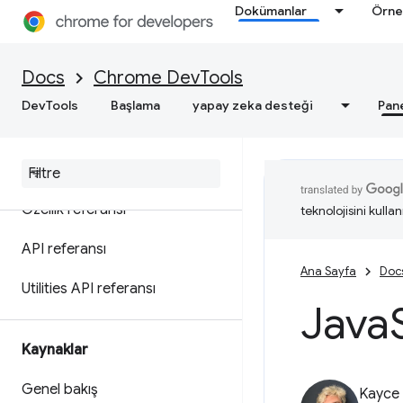
İletileri günlüğe kaydetme
Dokümanlar
Örne
JavaScript'i çalıştırın
Docs
Chrome DevTools
JavaScript'i gerçek zamanlı
DevTools
Başlama
yapay zeka desteği
Pan
olarak izleyin
İletileri biçimlendirme ve
biçimlendirme
Özellik referansı
teknolojisini kullan
API referansı
Ana Sayfa
Doc
Utilities API referansı
Java
Kaynaklar
Genel bakış
Kayce