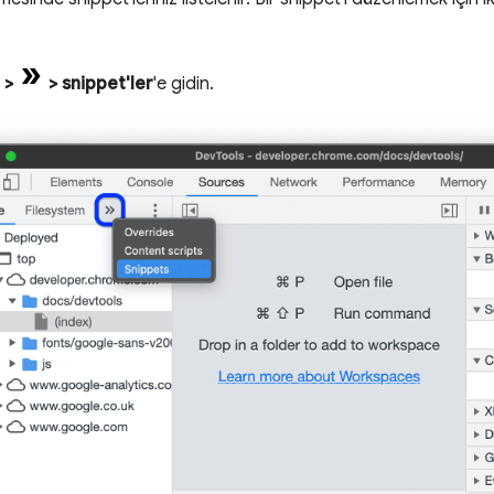
r
>
>
snippet'ler
'e gidin.