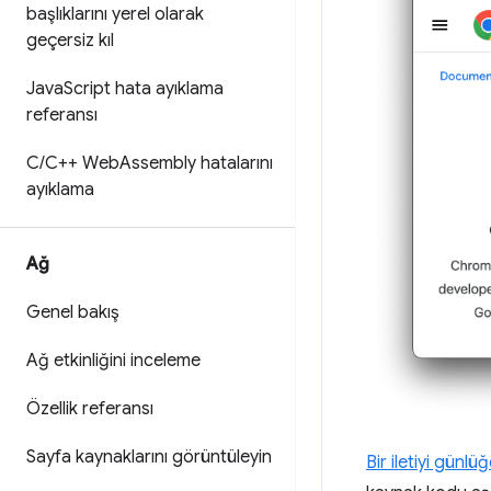
başlıklarını yerel olarak
geçersiz kıl
Java
Script hata ayıklama
referansı
C
/
C++ Web
Assembly hatalarını
ayıklama
Ağ
Genel bakış
Ağ etkinliğini inceleme
Özellik referansı
Sayfa kaynaklarını görüntüleyin
Bir iletiyi günl