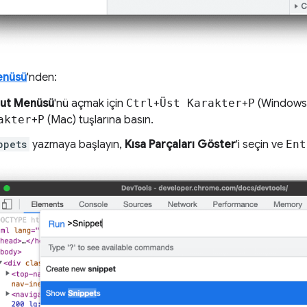
enüsü
'nden:
ut Menüsü
'nü açmak için
Ctrl
+
Üst Karakter
+
P
(Windows/
akter
+
P
(Mac) tuşlarına basın.
ppets
yazmaya başlayın,
Kısa Parçaları Göster
'i seçin ve
Ent