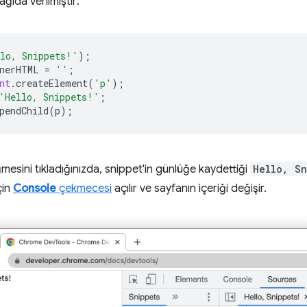
ğıda verilmiştir:
lo, Snippets!'
);
nerHTML
=
''
;
nt
.
createElement
(
'p'
);
'Hello, Snippets!'
;
pendChild
(
p
);
esini tıkladığınızda, snippet'in günlüğe kaydettiği
Hello, Sn
çin
Console
çekmecesi
açılır ve sayfanın içeriği değişir.