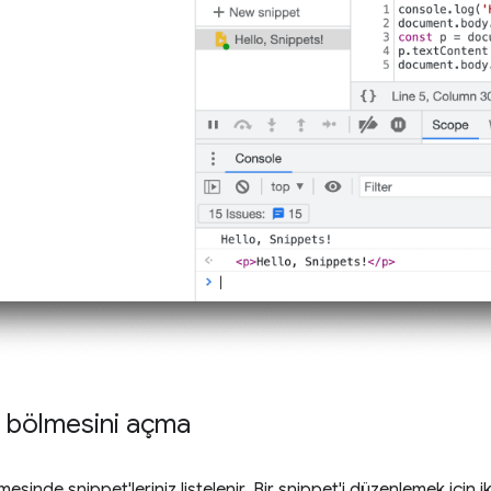
r bölmesini açma
esinde snippet'leriniz listelenir. Bir snippet'i düzenlemek için 