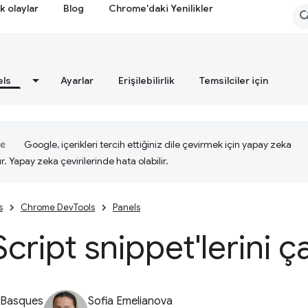
k olaylar
Blog
Chrome'daki Yenilikler
els
Ayarlar
Erişilebilirlik
Temsilciler için
Google, içerikleri tercih ettiğiniz dile çevirmek için yapay zeka
ır. Yapay zeka çevirilerinde hata olabilir.
s
Chrome DevTools
Panels
Script snippet'lerini ça
 Basques
Sofia Emelianova