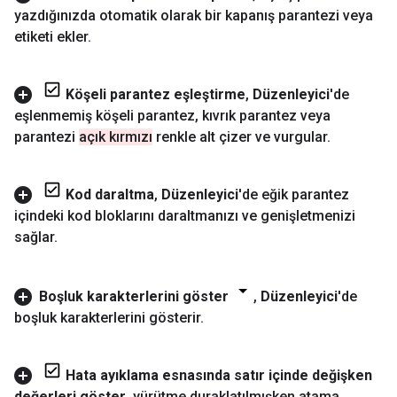
yazdığınızda otomatik olarak bir kapanış parantezi veya
etiketi ekler
.
Köşeli parantez eşleştirme
,
Düzenleyici
'de
eşlenmemiş köşeli parantez
,
kıvrık parantez veya
parantezi
açık kırmızı
renkle alt çizer ve vurgular
.
Kod daraltma
,
Düzenleyici
'de eğik parantez
içindeki kod bloklarını daraltmanızı ve genişletmenizi
sağlar
.
Boşluk karakterlerini göster
,
Düzenleyici
'de
boşluk karakterlerini gösterir
.
Hata ayıklama esnasında satır içinde değişken
değerleri göster
,
yürütme duraklatılmışken atama