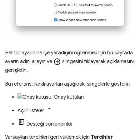
Her bir ayarın ne işe yaradığını öğrenmek için bu sayfada
add_circle
ayarın adını arayın ve
simgesini tıklayarak açıklamasını
genişletin.
Bu referans, farklı ayarları aşağıdaki simgelerle gösterir:
Onay kutuları
Açılır listeler
Desteği sonlandırıldı
Varsayılan tercihleri geri yüklemek için
Tercihler