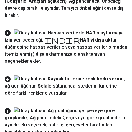
(Geliştirici Araçları açıkken)
,
Ağ
panelindeki
Önbelleği
devre dışı bırak
ile aynıdır
.
Tarayıcı önbelleğini devre dışı
bırakır
.
Hassas verilerle HAR oluşturmaya
indir
izin ver
seçeneği
,
HAR'yi dışa aktar
düğmesine hassas verilerle veya hassas veriler olmadan
(temizlenmiş) dışa aktarmanıza olanak tanıyan
seçenekler ekler
.
Kaynak türlerine renk kodu verme
,
ağ günlüğünün
Şelale
sütununda isteklerini türlerine
göre farklı renklerle vurgular
.
Ağ günlüğünü çerçeveye göre
gruplandır
,
Ağ
panelindeki
Çerçeveye göre gruplandır
ile
aynıdır
.
Bu seçenek
,
satır içi çerçeveler tarafından
başlatılan istekleri gruplandırır
.