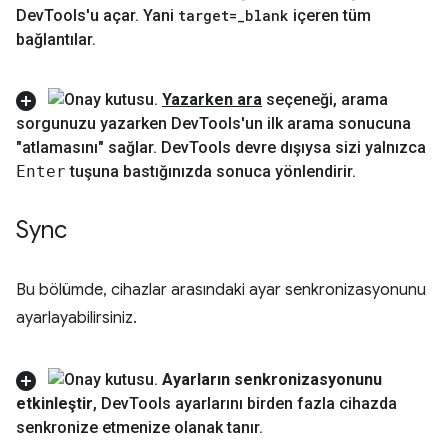
Dev
Tools'u açar
.
Yani
target=
_
blank
içeren tüm
bağlantılar
.
Yazarken ara
seçeneği
,
arama
sorgunuzu yazarken Dev
Tools'un ilk arama sonucuna
"atlamasını" sağlar
.
Dev
Tools devre dışıysa sizi yalnızca
Enter
tuşuna bastığınızda sonuca yönlendirir
.
Sync
Bu bölümde, cihazlar arasındaki ayar senkronizasyonunu
ayarlayabilirsiniz.
Ayarların senkronizasyonunu
etkinleştir
,
Dev
Tools ayarlarını birden fazla cihazda
senkronize etmenize olanak tanır
.