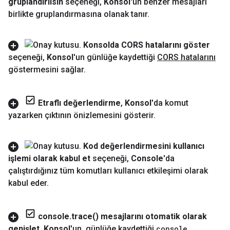
gruplandırılsın
seçeneği
,
Konsol
'un benzer mesajları
birlikte gruplandırmasına olanak tanır
.
Konsolda CORS hatalarını göster
seçeneği
,
Konsol
'un günlüğe kaydettiği
CORS hatalarını
göstermesini sağlar
.
Etraflı değerlendirme
,
Konsol
'da komut
yazarken çıktının önizlemesini gösterir
.
Kod değerlendirmesini kullanıcı
işlemi olarak kabul et
seçeneği
,
Console
'da
çalıştırdığınız tüm komutları kullanıcı etkileşimi olarak
kabul eder
.
console
.
trace(
) mesajlarını otomatik olarak
genişlet
,
Konsol
'un
,
günlüğe kaydettiği
console
.