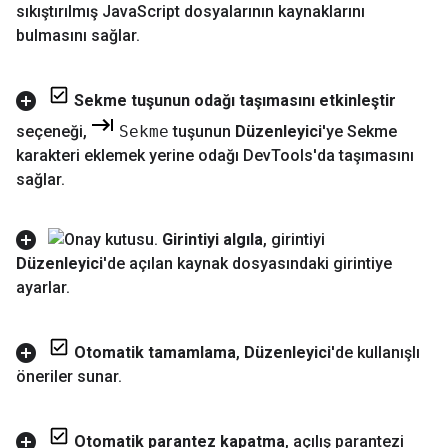
sıkıştırılmış Java
Script dosyalarının kaynaklarını
bulmasını sağlar
.
Sekme tuşunun odağı taşımasını etkinleştir
seçeneği
,
Sekme
tuşunun
Düzenleyici
'ye Sekme
karakteri eklemek yerine odağı Dev
Tools'da taşımasını
sağlar
.
Girintiyi algıla
,
girintiyi
Düzenleyici
'de açılan kaynak dosyasındaki girintiye
ayarlar
.
Otomatik tamamlama
,
Düzenleyici
'de kullanışlı
öneriler sunar
.
Otomatik parantez kapatma
,
açılış parantezi