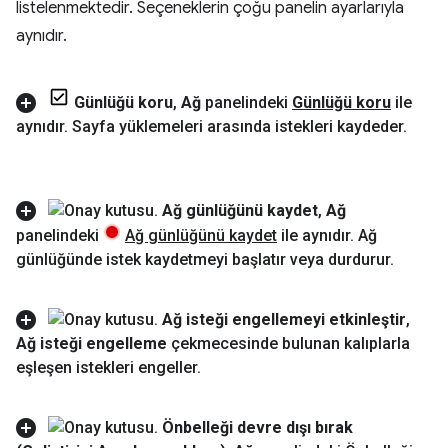
listelenmektedir. Seçeneklerin çoğu panelin ayarlarıyla
aynıdır.
Günlüğü koru
,
Ağ
panelindeki
Günlüğü koru
ile
aynıdır
.
Sayfa yüklemeleri arasında istekleri kaydeder
.
Ağ günlüğünü kaydet
,
Ağ
panelindeki
Ağ günlüğünü kaydet
ile aynıdır
.
Ağ
günlüğünde istek kaydetmeyi başlatır veya durdurur
.
Ağ isteği engellemeyi etkinleştir
,
Ağ isteği engelleme
çekmecesinde bulunan kalıplarla
eşleşen istekleri engeller
.
Önbelleği devre dışı bırak