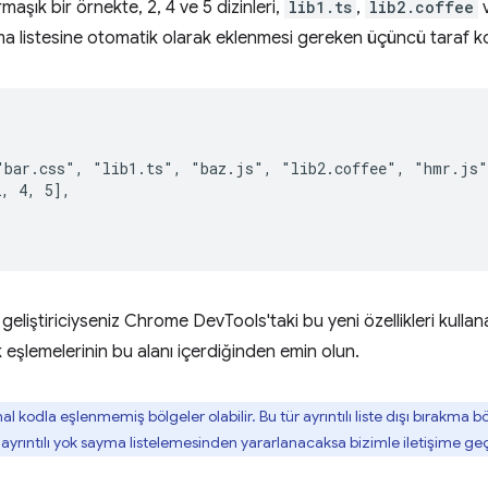
aşık bir örnekte, 2, 4 ve 5 dizinleri,
lib1.ts
,
lib2.coffee
ma listesine otomatik olarak eklenmesi gereken üçüncü taraf ko
"bar.css", "lib1.ts", "baz.js", "lib2.coffee", "hmr.js"]
, 4, 5],

geliştiriciyseniz Chrome DevTools'taki bu yeni özellikleri kullan
 eşlemelerinin bu alanı içerdiğinden emin olun.
al kodla eşlenmemiş bölgeler olabilir. Bu tür ayrıntılı liste dışı bırakma b
ayrıntılı yok sayma listelemesinden yararlanacaksa bizimle iletişime geç