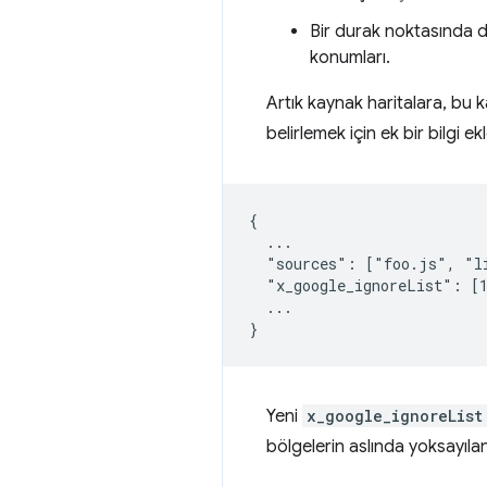
Bir durak noktasında d
konumları.
Artık kaynak haritalara, bu 
belirlemek için ek bir bilgi ekl
{

  ...

  "sources": ["foo.js", "li
  "x_google_ignoreList": [1
  ...

Yeni
x_google_ignoreList
bölgelerin aslında yoksayıla