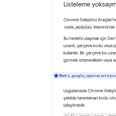
Listeleme yoksay
Chrome Geliştirici Araçları'
node_modules
klasöründe g
Bu hedefe ulaşmak için DevT
uzantı, çerçeve kodu veya pa
kullanılır. Bir çerçeve bu uza
görmek istemedikleri veya ad
Not:
kayna
x_google_ignoreList
Uygulamada Chrome Geliştiric
şekilde tanımlanan kodu otom
iyileştirebilir.