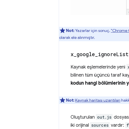
Not:
Yazarlar için sonuç,
"Chrome G
olarak ele alınmıştır.
x
_
google
_
ignore
List
Kaynak eşlemelerinde yeni
bilinen tüm üçüncü taraf kayna
kodun hangi bölümlerinin yo
Not:
Kaynak haritası uzantıları
hakk
Oluşturulan
out.js
dosyası
iki orijinal
sources
vardır:
f