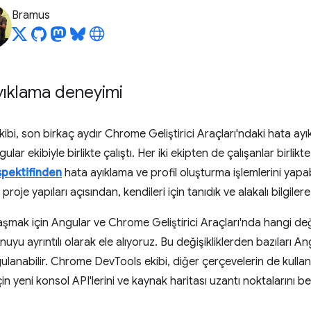
Bramus
ayıklama deneyimi
ekibi, son birkaç aydır Chrome Geliştirici Araçları'ndaki hata a
ular ekibiyle birlikte çalıştı. Her iki ekipten de çalışanlar birlikt
spektifinden
hata ayıklama ve profil oluşturma işlemlerini yapa
 proje yapıları açısından, kendileri için tanıdık ve alakalı bilgiler
mak için Angular ve Chrome Geliştirici Araçları'nda hangi değiş
yu ayrıntılı olarak ele alıyoruz. Bu değişikliklerden bazıları A
lanabilir. Chrome DevTools ekibi, diğer çerçevelerin de kullanıc
n yeni konsol API'lerini ve kaynak haritası uzantı noktalarını b