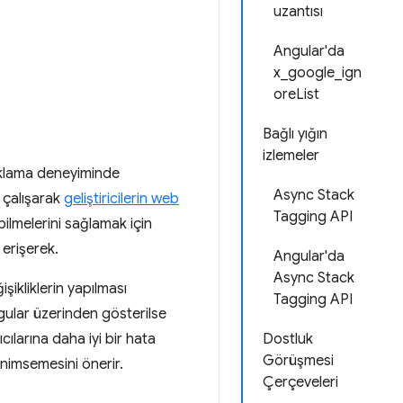
uzantısı
Angular'da
x_google_ign
oreList
Bağlı yığın
izlemeler
yıklama deneyiminde
Async Stack
e çalışarak
geliştiricilerin web
Tagging API
bilmelerini sağlamak için
e erişerek.
Angular'da
Async Stack
ikliklerin yapılması
Tagging API
ngular üzerinden gösterilse
ılarına daha iyi bir hata
Dostluk
Görüşmesi
enimsemesini önerir.
Çerçeveleri