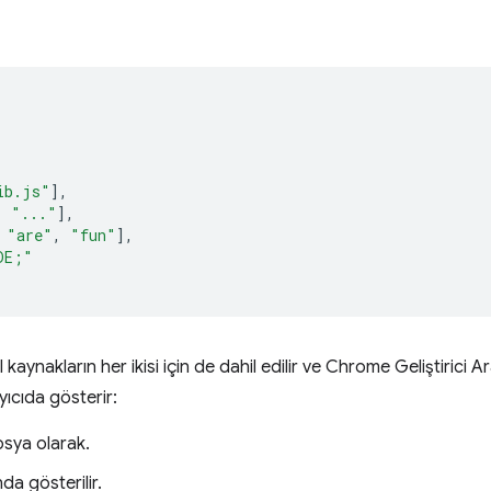
ib.js"
],
,
"..."
],
"are"
,
"fun"
],
DE;"
al kaynakların her ikisi için de dahil edilir ve Chrome Geliştirici 
yıcıda gösterir:
sya olarak.
nda gösterilir.