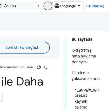
/
Oturum aç
Bu sayfada
Geliştirilmiş
hata ayıklama
deneyimi
size yardımcı oldu mu?
Listeleme
 ile Daha
yoksayma kodu
x_google_ign
oreList
kaynak
eşleme