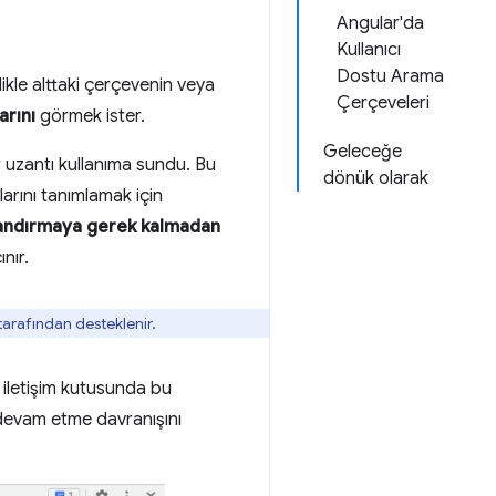
Angular'da
Kullanıcı
Dostu Arama
ikle alttaki çerçevenin veya
Çerçeveleri
arını
görmek ister.
Geleceğe
r uzantı kullanıma sundu. Bu
dönük olarak
arını tanımlamak için
landırmaya gerek kalmadan
nır.
tarafından desteklenir.
 iletişim kutusunda bu
 devam etme davranışını