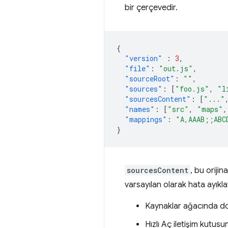
bir çerçevedir.
{
"version"
:
3
,
"file"
:
"out.js"
,
"sourceRoot"
:
""
,
"sources"
:
[
"foo.js"
,
"l
"sourcesContent"
:
[
"..."
"names"
:
[
"src"
,
"maps"
,
"mappings"
:
"A,AAAB;;ABC
}
sourcesContent
, bu orijin
varsayılan olarak hata ayıkla
Kaynaklar ağacında do
Hızlı Aç iletişim kutusu