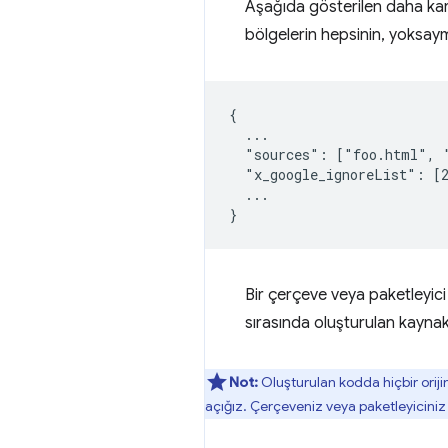
Aşağıda gösterilen daha karm
bölgelerin hepsinin, yoksay
{

  ...

  "sources": ["foo.html", 
  "x_google_ignoreList": [2
  ...

Bir çerçeve veya paketleyici 
sırasında oluşturulan kaynak
Not:
Oluşturulan kodda hiçbir orijin
açığız. Çerçeveniz veya paketleyiciniz 