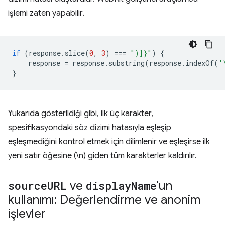
işlemi zaten yapabilir.
if
(
response
.
slice
(
0
,
3
)
===
")]}"
)
{
response
=
response
.
substring
(
response
.
indexOf
(
'
}
Yukarıda gösterildiği gibi, ilk üç karakter,
spesifikasyondaki söz dizimi hatasıyla eşleşip
eşleşmediğini kontrol etmek için dilimlenir ve eşleşirse ilk
yeni satır öğesine (\n) giden tüm karakterler kaldırılır.
source
URL
ve
display
Name
'un
kullanımı: Değerlendirme ve anonim
işlevler