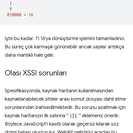
|
V
010000
=
16
İşte bu kadar. 1'i 16'ya dönüştürme işlemini tamamladınız.
Bu süreç çok karmaşık görünebilir ancak sayılar arttıkça
daha mantıklı hale gelir.
Olası XSSI sorunları
Spesifikasyonda, kaynak haritanın kullanılmasından
kaynaklanabilecek siteler arası komut dosyası dahil etme
sorunlarından bahsedilmektedir. Bu sorunu azaltmak için
kaynak haritanızın ilk satırına "
)]}
" eklemeniz önerilir.
Böylece JavaScript'i kasıtlı olarak geçersiz kılarak söz
dizimi hatası oluşturulur. WebKit geliştirici araçları bu