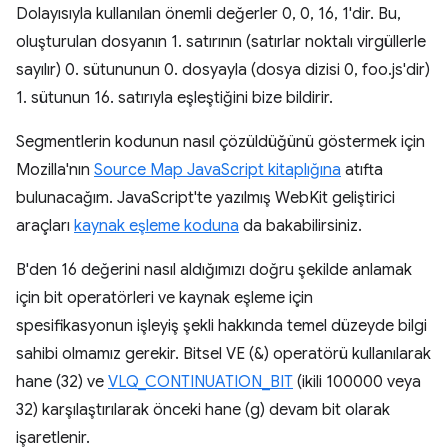
Dolayısıyla kullanılan önemli değerler 0, 0, 16, 1'dir. Bu,
oluşturulan dosyanın 1. satırının (satırlar noktalı virgüllerle
sayılır) 0. sütununun 0. dosyayla (dosya dizisi 0, foo.js'dir)
1. sütunun 16. satırıyla eşleştiğini bize bildirir.
Segmentlerin kodunun nasıl çözüldüğünü göstermek için
Mozilla'nın
Source Map JavaScript kitaplığına
atıfta
bulunacağım. JavaScript'te yazılmış WebKit geliştirici
araçları
kaynak eşleme koduna
da bakabilirsiniz.
B'den 16 değerini nasıl aldığımızı doğru şekilde anlamak
için bit operatörleri ve kaynak eşleme için
spesifikasyonun işleyiş şekli hakkında temel düzeyde bilgi
sahibi olmamız gerekir. Bitsel VE (&) operatörü kullanılarak
hane (32) ve
VLQ_CONTINUATION_BIT
(ikili 100000 veya
32) karşılaştırılarak önceki hane (g) devam bit olarak
işaretlenir.