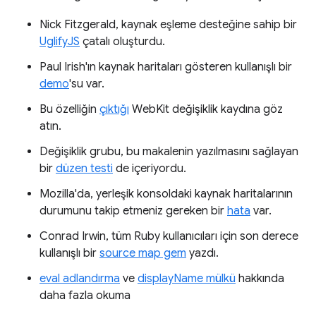
Nick Fitzgerald, kaynak eşleme desteğine sahip bir
UglifyJS
çatalı oluşturdu.
Paul Irish'ın kaynak haritaları gösteren kullanışlı bir
demo
'su var.
Bu özelliğin
çıktığı
WebKit değişiklik kaydına göz
atın.
Değişiklik grubu, bu makalenin yazılmasını sağlayan
bir
düzen testi
de içeriyordu.
Mozilla'da, yerleşik konsoldaki kaynak haritalarının
durumunu takip etmeniz gereken bir
hata
var.
Conrad Irwin, tüm Ruby kullanıcıları için son derece
kullanışlı bir
source map gem
yazdı.
eval adlandırma
ve
displayName mülkü
hakkında
daha fazla okuma