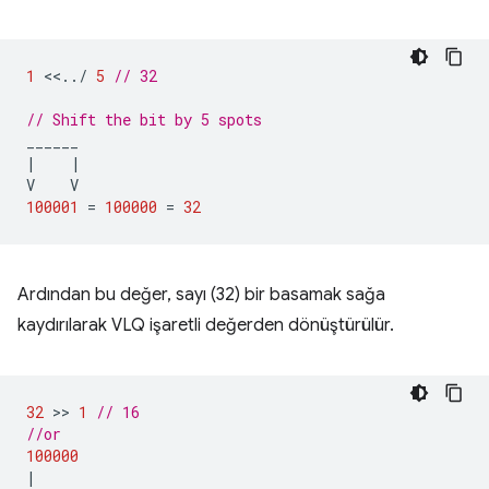
1
<<
..
/
5
// 32
// Shift the bit by 5 spots
______
|
|
V
V
100001
=
100000
=
32
Ardından bu değer, sayı (32) bir basamak sağa
kaydırılarak VLQ işaretli değerden dönüştürülür.
32
 >> 
1
// 16
//or
100000
|