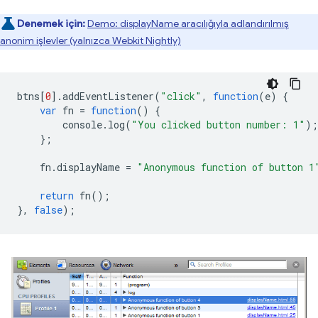
Denemek için:
Demo: displayName aracılığıyla adlandırılmış
anonim işlevler (yalnızca Webkit Nightly)
btns
[
0
].
addEventListener
(
"click"
,
function
(
e
)
{
var
fn
=
function
()
{
console
.
log
(
"You clicked button number: 1"
);
};
fn
.
displayName
=
"Anonymous function of button 1
return
fn
();
},
false
);