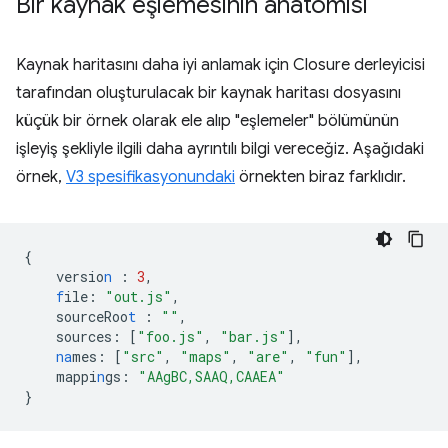
Bir kaynak eşlemesinin anatomisi
Kaynak haritasını daha iyi anlamak için Closure derleyicisi
tarafından oluşturulacak bir kaynak haritası dosyasını
küçük bir örnek olarak ele alıp "eşlemeler" bölümünün
işleyiş şekliyle ilgili daha ayrıntılı bilgi vereceğiz. Aşağıdaki
örnek,
V3 spesifikasyonundaki
örnekten biraz farklıdır.
{
versio
n
:
3
,
f
ile
:
"out.js"
,
sourceRoo
t
:
""
,
sources
:
[
"foo.js"
,
"bar.js"
],
na
mes
:
[
"src"
,
"maps"
,
"are"
,
"fun"
],
mappi
n
gs
:
"AAgBC,SAAQ,CAAEA"
}