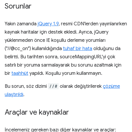
Sorunlar
Yakın zamanda
jQuery 1.9
, resmi CDN'lerden yayınlanırken
kaynak haritalar için destek ekledi. Ayrıca, jQuery
yüklenmeden önce IE koşullu derleme yorumları
("//@cc_on") kullanıldığında
tuhaf bir hata
olduğunu da
belirtti. Bu tarihten sonra, sourceMappingURL'yi çok
satırlı bir yoruma sarmalayarak bu sorunu azaltmak için
bir
taahhüt
yapıldı. Koşullu yorum kullanmayın.
Bu sorun, söz dizimi
//#
olarak değiştirilerek
çözüme
ulaştırıldı
.
Araçlar ve kaynaklar
İncelemeniz gereken bazı diğer kaynaklar ve araçlar: