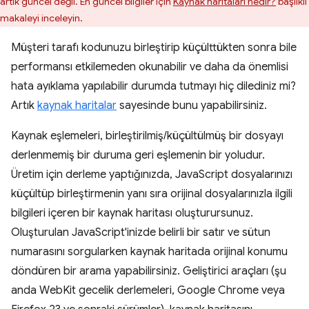
artık güncel değil. En güncel bilgiler için
Kaynak haritaları nedir?
başlıklı
makaleyi inceleyin.
Müşteri tarafı kodunuzu birleştirip küçülttükten sonra bile
performansı etkilemeden okunabilir ve daha da önemlisi
hata ayıklama yapılabilir durumda tutmayı hiç dilediniz mi?
Artık
kaynak haritalar
sayesinde bunu yapabilirsiniz.
Kaynak eşlemeleri, birleştirilmiş/küçültülmüş bir dosyayı
derlenmemiş bir duruma geri eşlemenin bir yoludur.
Üretim için derleme yaptığınızda, JavaScript dosyalarınızı
küçültüp birleştirmenin yanı sıra orijinal dosyalarınızla ilgili
bilgileri içeren bir kaynak haritası oluşturursunuz.
Oluşturulan JavaScript'inizde belirli bir satır ve sütun
numarasını sorgularken kaynak haritada orijinal konumu
döndüren bir arama yapabilirsiniz. Geliştirici araçları (şu
anda WebKit gecelik derlemeleri, Google Chrome veya