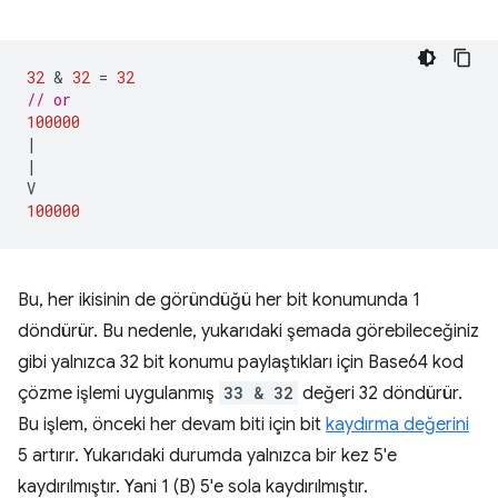
32
 & 
32
=
32
// or
100000
|
|
V
100000
Bu, her ikisinin de göründüğü her bit konumunda 1
döndürür. Bu nedenle, yukarıdaki şemada görebileceğiniz
gibi yalnızca 32 bit konumu paylaştıkları için Base64 kod
çözme işlemi uygulanmış
33 & 32
değeri 32 döndürür.
Bu işlem, önceki her devam biti için bit
kaydırma değerini
5 artırır. Yukarıdaki durumda yalnızca bir kez 5'e
kaydırılmıştır. Yani 1 (B) 5'e sola kaydırılmıştır.