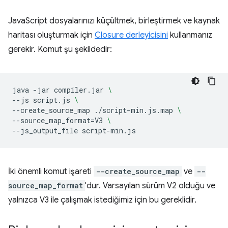
JavaScript dosyalarınızı küçültmek, birleştirmek ve kaynak
haritası oluşturmak için
Closure derleyicisini
kullanmanız
gerekir. Komut şu şekildedir:
java
-jar
compiler.jar
\
--js
script.js
\
--create_source_map
./script-min.js.map
\
--source_map_format
=
V3
\
--js_output_file
İki önemli komut işareti
--create_source_map
ve
--
source_map_format
'dur. Varsayılan sürüm V2 olduğu ve
yalnızca V3 ile çalışmak istediğimiz için bu gereklidir.