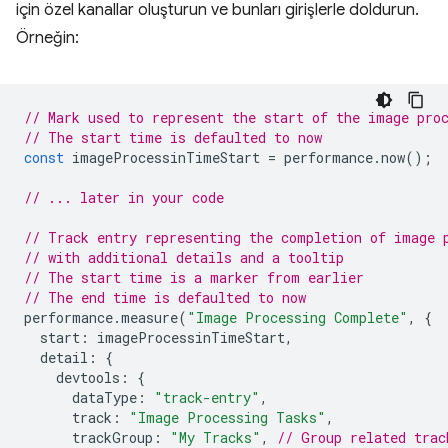
için özel kanallar oluşturun ve bunları girişlerle doldurun.
Örneğin:
// Mark used to represent the start of the image pro
// The start time is defaulted to now
const
imageProcessinTimeStart
=
performance
.
now
();
// ... later in your code
// Track entry representing the completion of image 
// with additional details and a tooltip
// The start time is a marker from earlier
// The end time is defaulted to now
performance
.
measure
(
"Image Processing Complete"
,
{
start
:
imageProcessinTimeStart
,
detail
:
{
devtools
:
{
dataType
:
"track-entry"
,
track
:
"Image Processing Tasks"
,
trackGroup
:
"My Tracks"
,
// Group related trac