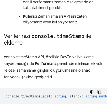
dahili performans zaman çizelgesinde de
kullanılabilmesi gerekir.
Kullanıcı Zamanlamaları API'sini zaten
biliyorsanız veya kullanıyorsanız.
Verilerinizi
console
.
time
Stamp
ile
ekleme
console.timeStamp API, özellikle DevTools bir izleme
kaydetmediğinde
Performans
panelinde minimum ek yük
ile özel zamanlama girişleri oluşturulmasına olanak
tanıyacak şekilde genişletildi.
console
.
timeStamp
(
label
:
string
,
start?
:
string
|
numb