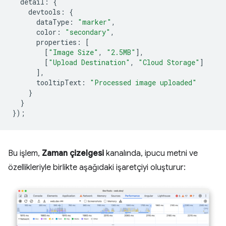
detail
:
{
devtools
:
{
dataType
:
"marker"
,
color
:
"secondary"
,
properties
:
[
[
"Image Size"
,
"2.5MB"
],
[
"Upload Destination"
,
"Cloud Storage"
]
],
tooltipText
:
"Processed image uploaded"
}
}
});
Bu işlem,
Zaman çizelgesi
kanalında, ipucu metni ve
özellikleriyle birlikte aşağıdaki işaretçiyi oluşturur: