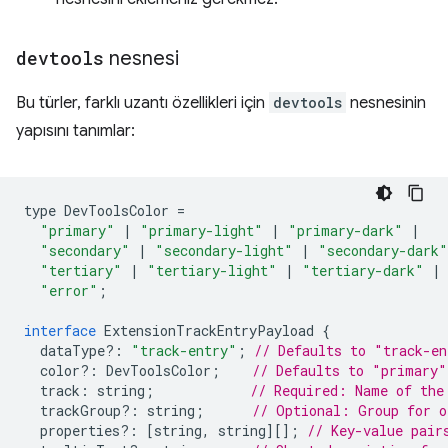
devtools
nesnesi
Bu türler, farklı uzantı özellikleri için
devtools
nesnesinin
yapısını tanımlar:
type
DevToolsColor
=
"primary"
|
"primary-light"
|
"primary-dark"
|
"secondary"
|
"secondary-light"
|
"secondary-dark"
"tertiary"
|
"tertiary-light"
|
"tertiary-dark"
|
"error"
;
interface
ExtensionTrackEntryPayload
{
dataType
?:
"track-entry"
;
// Defaults to "track-en
color
?:
DevToolsColor
;
// Defaults to "primary"
track
:
string
;
// Required: Name of the
trackGroup
?:
string
;
// Optional: Group for o
properties
?:
[
string
,
string
][];
// Key-value pair