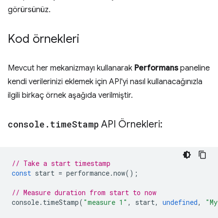
görürsünüz.
Kod örnekleri
Mevcut her mekanizmayı kullanarak
Performans
paneline
kendi verilerinizi eklemek için API'yi nasıl kullanacağınızla
ilgili birkaç örnek aşağıda verilmiştir.
console
.
time
Stamp
API Örnekleri:
// Take a start timestamp
const
start
=
performance
.
now
();
// Measure duration from start to now
console
.
timeStamp
(
"measure 1"
,
start
,
undefined
,
"My