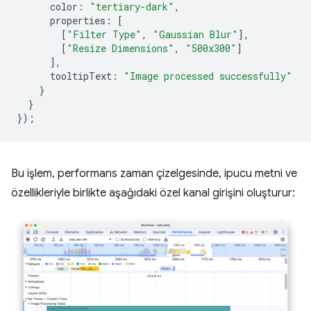
color
:
"tertiary-dark"
,
properties
:
[
[
"Filter Type"
,
"Gaussian Blur"
],
[
"Resize Dimensions"
,
"500x300"
]
],
tooltipText
:
"Image processed successfully"
}
}
});
Bu işlem, performans zaman çizelgesinde, ipucu metni ve
özellikleriyle birlikte aşağıdaki özel kanal girişini oluşturur: