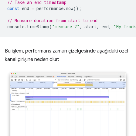
// Take an end timestamp
const
end
=
performance
.
now
();
// Measure duration from start to end
console
.
timeStamp
(
"measure 2"
,
start
,
end
,
"My Trac
Bu işlem, performans zaman çizelgesinde aşağıdaki özel
kanal girişine neden olur: