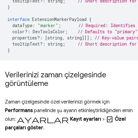
tooltipText
?:
string
;
// Short description for
}
interface
ExtensionMarkerPayload
{
dataType
:
"marker"
;
// Required: Identifies 
color
?:
DevToolsColor
;
// Defaults to "primary"
properties
?:
[
string
,
string
][];
// Key-value pair
tooltipText
?:
string
;
// Short description for
}
Verilerinizi zaman çizelgesinde
görüntüleme
Zaman çizelgesinde özel verilerinizi görmek için
Performans
panelinde şu ayarın etkinleştirildiğinden emin
ayarlar
check_box
olun:
Kayıt ayarları
>
Özel
parçaları göster
.