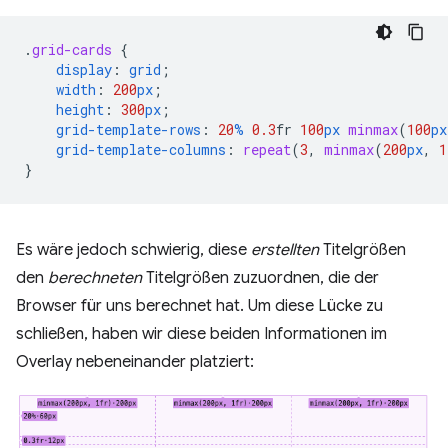
.
grid-cards
{
display
:
grid
;
width
:
200
px
;
height
:
300
px
;
grid-template-rows
:
20
%
0.3
fr
100
px
minmax
(
100
px
grid-template-columns
:
repeat
(
3
,
minmax
(
200
px
,
1
}
Es wäre jedoch schwierig, diese
erstellten
Titelgrößen
den
berechneten
Titelgrößen zuzuordnen, die der
Browser für uns berechnet hat. Um diese Lücke zu
schließen, haben wir diese beiden Informationen im
Overlay nebeneinander platziert: