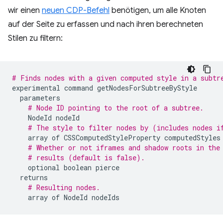
wir einen
neuen CDP-Befehl
benötigen, um alle Knoten
auf der Seite zu erfassen und nach ihren berechneten
Stilen zu filtern:
# Finds nodes with a given computed style in a subtr
experimental
command
getNodesForSubtreeByStyle
parameters
# Node ID pointing to the root of a subtree.
NodeId
nodeId
# The style to filter nodes by (includes nodes i
array
of
CSSComputedStyleProperty
computedStyles
# Whether or not iframes and shadow roots in the
# results (default is false).
optional
boolean
pierce
returns
# Resulting nodes.
array
of
NodeId
nodeIds