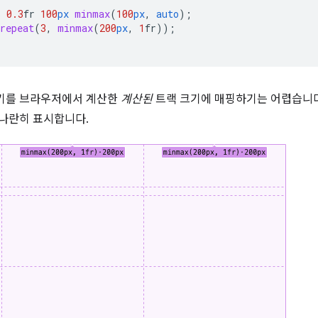
%
0.3
fr
100
px
minmax
(
100
px
,
auto
);
repeat
(
3
,
minmax
(
200
px
,
1
fr
));
기를 브라우저에서 계산한
계산된
트랙 크기에 매핑하기는 어렵습니다
 나란히 표시합니다.