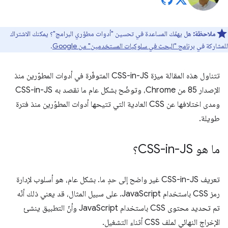
ملاحظة:
هل يهمّك المساعدة في تحسين "أدوات مطوّري البرامج"؟ يمكنك الاشتراك
للمشاركة في
برنامج "البحث في سلوكيات المستخدمين" من Google
.
تتناول هذه المقالة ميزة CSS-in-JS المتوفّرة في أدوات المطوّرين منذ
الإصدار 85 من Chrome، وتوضّح بشكل عام ما نقصد به CSS-in-JS
ومدى اختلافها عن CSS العادية التي تتيحها أدوات المطوّرين منذ فترة
طويلة.
ما هو CSS-in-JS؟
تعريف CSS-in-JS غير واضح إلى حدٍ ما. بشكل عام، هو أسلوب لإدارة
رمز CSS باستخدام JavaScript. على سبيل المثال، قد يعني ذلك أنّه
تم تحديد محتوى CSS باستخدام JavaScript وأنّ التطبيق ينشئ
الإخراج النهائي لملف CSS أثناء التشغيل.