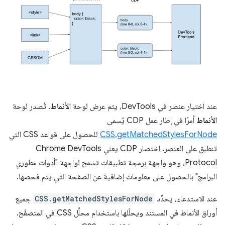
عند اختيار عنصر في DevTools، يتم عرض لوحة
الأنماط
. تُصدر لوحة
الأنماط
أمرًا في إطار عمل CDP يُسمى
CSS.getMatchedStylesForNode
للحصول على قواعد CSS التي
تنطبق على العنصر. اختصار CDP يعني Chrome DevTools
Protocol، وهو واجهة برمجة تطبيقات تسمح لواجهة "أدوات مطوري
البرامج" بالحصول على معلومات إضافية عن الصفحة التي يتم فحصها.
عند الاستدعاء، يحدِّد
CSS.getMatchedStylesForNode
جميع
أوراق الأنماط في المستند ويحلّلها باستخدام محلِّل CSS في المتصفّح.