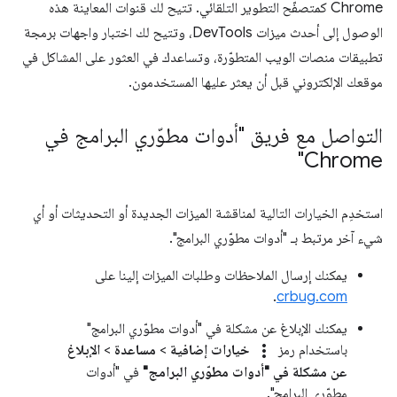
Chrome كمتصفّح التطوير التلقائي. تتيح لك قنوات المعاينة هذه
الوصول إلى أحدث ميزات DevTools، وتتيح لك اختبار واجهات برمجة
تطبيقات منصات الويب المتطوّرة، وتساعدك في العثور على المشاكل في
موقعك الإلكتروني قبل أن يعثر عليها المستخدمون.
التواصل مع فريق "أدوات مطوّري البرامج في
Chrome"
استخدِم الخيارات التالية لمناقشة الميزات الجديدة أو التحديثات أو أي
شيء آخر مرتبط بـ "أدوات مطوّري البرامج".
يمكنك إرسال الملاحظات وطلبات الميزات إلينا على
.
crbug.com
يمكنك الإبلاغ عن مشكلة في "أدوات مطوّري البرامج"
more_vert
باستخدام رمز
خيارات إضافية
>
مساعدة
>
الإبلاغ
عن مشكلة في "أدوات مطوّري البرامج"
في "أدوات
مطوّري البرامج".