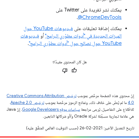
يمكنك نشر تغريدة على Twitter على
.
‎@ChromeDevTools
يمكنك إضافة تعليقات على
فيديوهات YouTube حول
الميزات الجديدة في "أدوات مطوّري البرامج"
أو
فيديوهات
YouTube حول نصائح حول "أدوات مطوّري البرامج"
.
هل كان المحتوى مفيدًا؟
إنّ محتوى هذه الصفحة مرخّص بموجب
ترخيص Creative Commons Attribution
4.0‏
ما لم يُنصّ على خلاف ذلك، ونماذج الرموز مرخّصة بموجب
ترخيص Apache 2.0‏
.
للاطّلاع على التفاصيل، يُرجى مراجعة
سياسات موقع Google Developers‏
. إنّ Java
هي علامة تجارية مسجَّلة لشركة Oracle و/أو شركائها التابعين.
تاريخ التعديل الأخير: 2021-02-26 (حسب التوقيت العالمي المتفَّق عليه)