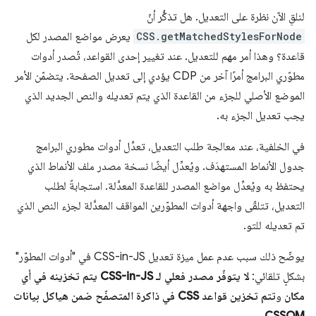
لنلقِ الآن نظرة على التعديل. هل تذكُّر أنّ
CSS.getMatchedStylesForNode
يعرض مواضع المصدر لكل
قاعدة؟ وهذا أمر مهم للتعديل. عند تغيير إحدى القواعد، تُصدر أدوات
مطوّري البرامج أمرًا آخر من CDP يؤدي إلى تعديل الصفحة. يتضمّن الأمر
الموضع الأصلي للجزء من القاعدة الذي يتم تعديله والنص الجديد الذي
يجب تعديل الجزء به.
في الخلفية، عند معالجة طلب التعديل، تعدِّل أدوات مطوري البرامج
جدول الأنماط المستهدَف. ويُعدِّل أيضًا نسخة مصدر ملف الأنماط الذي
يحتفظ به ويُعدِّل مواضع المصدر للقاعدة المعدَّلة. استجابةً لطلب
التعديل، تتلقّى واجهة أدوات المطوّرين المواقف المعدَّلة لجزء النص الذي
تم تعديله للتو.
يوضّح ذلك سبب عدم عمل ميزة تعديل CSS-in-JS في "أدوات المطوّر"
بشكلٍ تلقائي:
لا يتوفّر مصدر فعلي لـ CSS-in-JS يتم تخزينه في أي
مكان
و
تتم تخزين قواعد CSS في ذاكرة المتصفّح ضمن هياكل بيانات