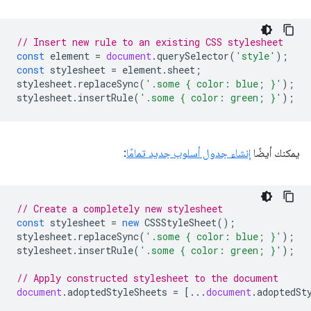
// Insert new rule to an existing CSS stylesheet
const
element
=
document
.
querySelector
(
'style'
);
const
stylesheet
=
element
.
sheet
;
stylesheet
.
replaceSync
(
'.some { color: blue; }'
);
stylesheet
.
insertRule
(
'.some { color: green; }'
);
يمكنك أيضًا
إنشاء جدول أسلوب جديد تمامًا
:
// Create a completely new stylesheet
const
stylesheet
=
new
CSSStyleSheet
();
stylesheet
.
replaceSync
(
'.some { color: blue; }'
);
stylesheet
.
insertRule
(
'.some { color: green; }'
);
// Apply constructed stylesheet to the document
document
.
adoptedStyleSheets
=
[...
document
.
adoptedSt