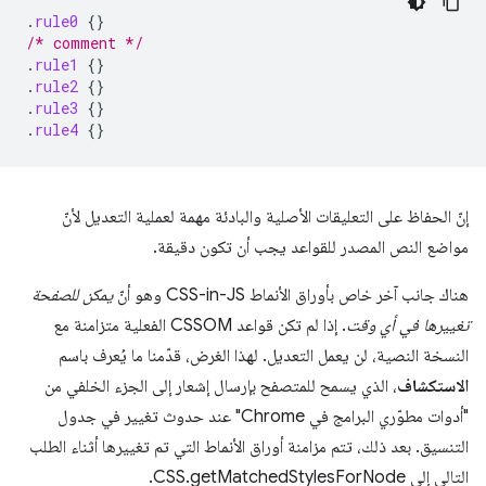
.
rule0
{}
/* comment */
.
rule1
{}
.
rule2
{}
.
rule3
{}
.
rule4
{}
إنّ الحفاظ على التعليقات الأصلية والبادئة مهمة لعملية التعديل لأنّ
مواضع النص المصدر للقواعد يجب أن تكون دقيقة.
هناك جانب آخر خاص بأوراق الأنماط CSS-in-JS وهو أنّ
يمكن للصفحة
تغييرها في أي وقت
. إذا لم تكن قواعد CSSOM الفعلية متزامنة مع
النسخة النصية، لن يعمل التعديل. لهذا الغرض، قدّمنا ما يُعرف باسم
الاستكشاف
، الذي يسمح للمتصفح بإرسال إشعار إلى الجزء الخلفي من
"أدوات مطوّري البرامج في Chrome" عند حدوث تغيير في جدول
التنسيق. بعد ذلك، تتم مزامنة أوراق الأنماط التي تم تغييرها أثناء الطلب
التالي إلى CSS.getMatchedStylesForNode.