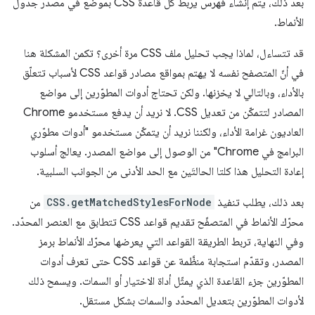
بعد ذلك، يتم إنشاء فهرس يربط كل قاعدة CSS بموضع في مصدر جدول
الأنماط.
قد تتساءل، لماذا يجب تحليل ملف CSS مرة أخرى؟ تكمن المشكلة هنا
في أنّ المتصفح نفسه لا يهتم بمواقع مصادر قواعد CSS لأسباب تتعلّق
بالأداء، وبالتالي لا يخزنها. ولكن تحتاج أدوات المطوّرين إلى مواضع
المصادر لتتمكّن من تعديل CSS. لا نريد أن يدفع مستخدمو Chrome
العاديون غرامة الأداء، ولكننا نريد أن يتمكّن مستخدمو "أدوات مطوّري
البرامج في Chrome" من الوصول إلى مواضع المصدر. يعالج أسلوب
إعادة التحليل هذا كلتا الحالتَين مع الحد الأدنى من الجوانب السلبية.
بعد ذلك، يطلب تنفيذ
CSS.getMatchedStylesForNode
من
محرّك الأنماط في المتصفّح تقديم قواعد CSS تتطابق مع العنصر المحدّد.
وفي النهاية، تربط الطريقة القواعد التي يعرضها محرّك الأنماط برمز
المصدر، وتقدّم استجابة منظَّمة عن قواعد CSS حتى تعرف أدوات
المطوّرين جزء القاعدة الذي يمثّل أداة الاختيار أو السمات. ويسمح ذلك
لأدوات المطوّرين بتعديل المحدّد والسمات بشكل مستقل.