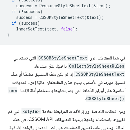
success
=
ResourceStyleSheetText
(
&
text
);
if
(
!
success
)
success
=
CSSOMStyleSheetText
(
&
text
);
if
(
success
)
InnerSetText
(
text
,
false
);
}
في هذا المقتطف، نرى
CSSOMStyleSheetText
التي تستدعي
CollectStyleSheetRules
داخليًا. يتمّ استدعاء
CSSOMStyleSheetText
إذا لم يكن ملفّ التنسيق مضمّنًا أو ملفّ
تنسيق مورد. في الأساس، يتيح هذان المقتطفان حاليًا إجراء تعديلات
أساسية على أوراق الأنماط التي يتم إنشاؤها باستخدام أداة الإنشاء
new
.
CSSStyleSheet()
ومن الحالات الخاصة أوراق الأنماط المرتبطة بعلامة
<style>
التي تم
تغييرها باستخدام واجهة برمجة التطبيقات CSSOM API. في هذه
الحالة، يحتوي ملف تنسيق الصفحات على نص المصدر وقواعد إضافية