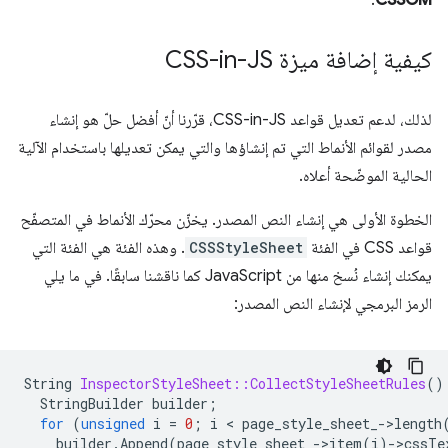
.
CSSOM
كيفية إضافة ميزة CSS-in-JS
لذلك، لدعم تعديل قواعد CSS-in-JS، قرّرنا أنّ أفضل حلّ هو إنشاء
مصدر لقوائم الأنماط التي تم إنشاؤها والتي يمكن تعديلها باستخدام الآلية
الحالية الموضّحة أعلاه.
الخطوة الأولى هي إنشاء النص المصدر. يخزّن محرّك الأنماط في المتصفّح
قواعد CSS في الفئة
CSSStyleSheet
. وهذه الفئة هي الفئة التي
يمكنك إنشاء نُسخ منها من JavaScript كما ناقشنا سابقًا. في ما يلي
الرمز البرمجي لإنشاء النص المصدر:
String
InspectorStyleSheet::CollectStyleSheetRules
()
StringBuilder
builder
;
for
(
unsigned
i
=
0
;
i
 < 
page_style_sheet_
-
>
length
builder
.
Append
(
page_style_sheet_
-
>
item
(
i
)
-
>
cssTe