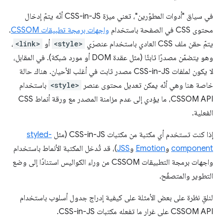
في سياق "أدوات المطوّرين"، تعني ميزة CSS-in-JS أنّه يتمّ إدخال
محتوى CSS في الصفحة باستخدام
واجهات برمجة تطبيقات CSSOM
.
يتمّ حقن ملف CSS العادي باستخدام عنصرَي
<style>
أو
<link>
،
وهو يتضمّن مصدرًا ثابتًا (مثل عقدة DOM أو مورد شبكة). في المقابل،
لا يكون لملفات CSS-in-JS مصدر ثابت في أغلب الأحيان. هناك حالة
خاصة هنا وهي أنّه يمكن تعديل محتوى عنصر
<style>
باستخدام
CSSOM API، ما يؤدي إلى عدم مزامنة المصدر مع ورقة أنماط CSS
الفعلية.
إذا كنت تستخدم أي مكتبة من مكتبات CSS-in-JS (مثل
styled-
component
و
Emotion
و
JSS
)، قد تُدخل المكتبة الأنماط باستخدام
واجهات برمجة التطبيقات CSSOM من وراء الكواليس استنادًا إلى وضع
التطوير والمتصفّح.
لنلقِ نظرة على بعض الأمثلة على كيفية إدراج جدول أسلوب باستخدام
CSSOM API على غرار ما تفعله مكتبات CSS-in-JS.