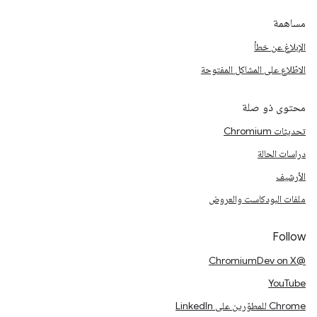
مساهمة
الإبلاغ عن خطأ
الاطّلاع على المشاكل المفتوحة
محتوى ذو صلة
تحديثات Chromium
دراسات الحالة
الأرشيف
ملفات البودكاست والعروض
Follow
@ChromiumDev on X
YouTube
Chrome للمطوّرين على LinkedIn