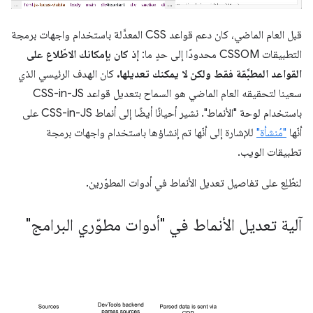
قبل العام الماضي، كان دعم قواعد CSS المعدَّلة باستخدام واجهات برمجة
التطبيقات CSSOM محدودًا إلى حدٍ ما:
إذ كان بإمكانك الاطّلاع على
القواعد المطبَّقة فقط ولكن لا يمكنك تعديلها.
كان الهدف الرئيسي الذي
سعينا لتحقيقه العام الماضي هو السماح بتعديل قواعد CSS-in-JS
باستخدام لوحة "الأنماط". نشير أحيانًا أيضًا إلى أنماط CSS-in-JS على
أنّها
"مُنشأة"
للإشارة إلى أنّها تم إنشاؤها باستخدام واجهات برمجة
تطبيقات الويب.
لنطّلِع على تفاصيل تعديل الأنماط في أدوات المطوّرين.
آلية تعديل الأنماط في "أدوات مطوّري البرامج"