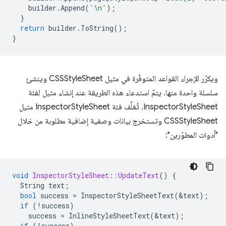
builder
.
Append
(
'\n'
);
}
return
builder
.
ToString
();
}
ويكرّر الإجراء القواعد المتوفّرة في مثيل CSSStyleSheet وينشئ
سلسلة واحدة منها. يتمّ استدعاء هذه الطريقة عند إنشاء مثيل لفئة
InspectorStyleSheet. تُغلِّف فئة InspectorStyleSheet مثيل
CSSStyleSheet وتستخرج بيانات وصفية إضافية مطلوبة من خلال
"أدوات المطوّرين":
void
InspectorStyleSheet::UpdateText
()
{
String
text
;
bool
success
=
InspectorStyleSheetText
(
&
text
);
if
(
!
success
)
success
=
InlineStyleSheetText
(
&
text
);
if
(
!
success
)