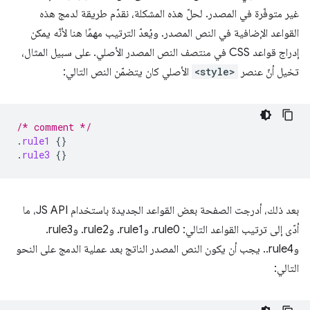
غير متوفّرة في المصدر. لحلّ هذه المشكلة، نقدّم طريقة لدمج هذه
القواعد الإضافية في النص المصدر. ويُعدّ الترتيب مهمًا هنا لأنّه يمكن
إدراج قواعد CSS في منتصف النص المصدر الأصلي. على سبيل المثال،
تخيل أنّ عنصر
<style>
الأصلي كان يتضمّن النص التالي:
/* comment */
.
rule1
{}
.
rule3
{}
بعد ذلك، أدرجت الصفحة بعض القواعد الجديدة باستخدام JS API، ما
أدّى إلى ترتيب القواعد التالي: ‎.rule0 و‎.rule1 و‎.rule2 و‎.rule3
و‎.rule4. يجب أن يكون النص المصدر الناتج بعد عملية الدمج على النحو
التالي: