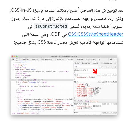
بعد توفير كل هذه العناصر، أصبح بإمكانك استخدام ميزة CSS-in-JS،
ولكن أردنا تحسين واجهة المستخدم للإشارة إلى ما إذا تم إنشاء جدول
أسلوب. أضفنا سمة جديدة تُسمّى
isConstructed
إلى
CSS.CSSStyleSheetHeader
في CDP، وهي السمة التي
تستخدمها الواجهة الأمامية لعرض مصدر قاعدة CSS بشكل صحيح: