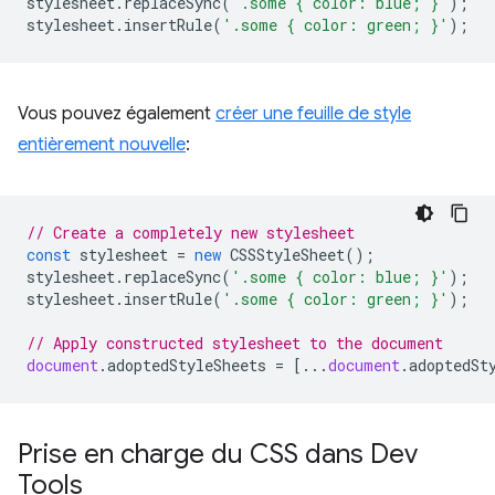
stylesheet
.
replaceSync
(
'.some { color: blue; }'
);
stylesheet
.
insertRule
(
'.some { color: green; }'
);
Vous pouvez également
créer une feuille de style
entièrement nouvelle
:
// Create a completely new stylesheet
const
stylesheet
=
new
CSSStyleSheet
();
stylesheet
.
replaceSync
(
'.some { color: blue; }'
);
stylesheet
.
insertRule
(
'.some { color: green; }'
);
// Apply constructed stylesheet to the document
document
.
adoptedStyleSheets
=
[...
document
.
adoptedSt
Prise en charge du CSS dans Dev
Tools