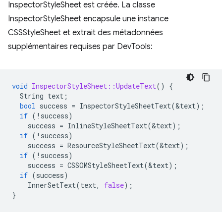
InspectorStyleSheet est créée. La classe
InspectorStyleSheet encapsule une instance
CSSStyleSheet et extrait des métadonnées
supplémentaires requises par DevTools:
void
InspectorStyleSheet::UpdateText
()
{
String
text
;
bool
success
=
InspectorStyleSheetText
(
&
text
);
if
(
!
success
)
success
=
InlineStyleSheetText
(
&
text
);
if
(
!
success
)
success
=
ResourceStyleSheetText
(
&
text
);
if
(
!
success
)
success
=
CSSOMStyleSheetText
(
&
text
);
if
(
success
)
InnerSetText
(
text
,
false
);
}