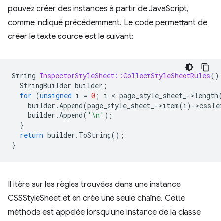
pouvez créer des instances à partir de JavaScript,
comme indiqué précédemment. Le code permettant de
créer le texte source est le suivant:
String
InspectorStyleSheet::CollectStyleSheetRules
()
StringBuilder
builder
;
for
(
unsigned
i
=
0
;
i
 < 
page_style_sheet_
-
>
length
builder
.
Append
(
page_style_sheet_
-
>
item
(
i
)
-
>
cssTe
builder
.
Append
(
'\n'
);
}
return
builder
.
ToString
();
}
Il itère sur les règles trouvées dans une instance
CSSStyleSheet et en crée une seule chaîne. Cette
méthode est appelée lorsqu'une instance de la classe