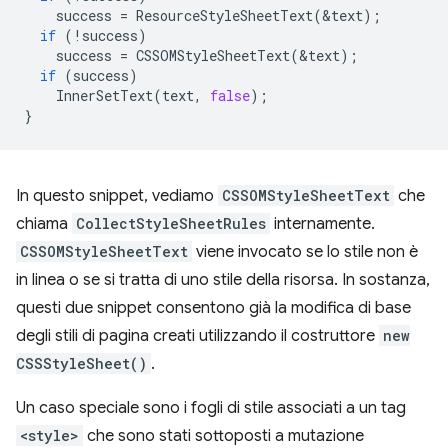
success
=
ResourceStyleSheetText
(
&
text
);
if
(
!
success
)
success
=
CSSOMStyleSheetText
(
&
text
);
if
(
success
)
InnerSetText
(
text
,
false
);
}
In questo snippet, vediamo
CSSOMStyleSheetText
che
chiama
CollectStyleSheetRules
internamente.
CSSOMStyleSheetText
viene invocato se lo stile non è
in linea o se si tratta di uno stile della risorsa. In sostanza,
questi due snippet consentono già la modifica di base
degli stili di pagina creati utilizzando il costruttore
new
CSSStyleSheet()
.
Un caso speciale sono i fogli di stile associati a un tag
<style>
che sono stati sottoposti a mutazione