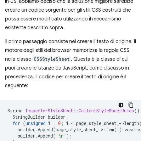
in-JS, abbiamo deciso che la soluzione migliore sarebbe
creare un codice sorgente per gli stili CSS costruiti che
possa essere modificato utilizzando il meccanismo
esistente descritto sopra.
Il primo passaggio consiste nel creare il testo di origine. Il
motore degli stili del browser memorizza le regole CSS
nella classe
CSSStyleSheet
. Questa è la classe di cui
puoi creare le istanze da JavaScript, come discusso in
precedenza. Il codice per creare il testo di origine è il
seguente:
String
InspectorStyleSheet::CollectStyleSheetRules
()
StringBuilder
builder
;
for
(
unsigned
i
=
0
;
i
 < 
page_style_sheet_
-
>
length
builder
.
Append
(
page_style_sheet_
-
>
item
(
i
)
-
>
cssTe
builder
.
Append
(
'\n'
);