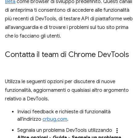
Beta
come browser di sviluppo predefinito. Questi canali
di anteprima ti consentono di accedere alle funzionalità
più recenti di DevTools, di testare API di piattaforme web
all'avanguardia e di trovare i problemi sul tuo sito prima
che lo facciano gli utenti.
Contatta il team di Chrome Dev
Tools
Utilizza le seguenti opzioni per discutere di nuove
funzionalità, aggiornamenti o qualsiasi altro argomento
relativo a DevTools.
Inviaci feedback e richieste di funzionalità
all'indirizzo
crbug.com
.
more_vert
Segnala un problema DevTools utilizzando
Altre opzioni
>
Guida
>
Segnala un problema