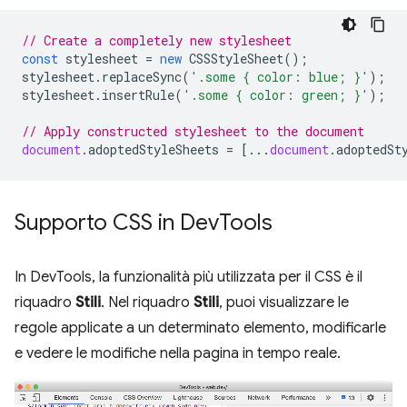
// Create a completely new stylesheet
const
stylesheet
=
new
CSSStyleSheet
();
stylesheet
.
replaceSync
(
'.some { color: blue; }'
);
stylesheet
.
insertRule
(
'.some { color: green; }'
);
// Apply constructed stylesheet to the document
document
.
adoptedStyleSheets
=
[...
document
.
adoptedSt
Supporto CSS in Dev
Tools
In DevTools, la funzionalità più utilizzata per il CSS è il
riquadro
Stili
. Nel riquadro
Stili
, puoi visualizzare le
regole applicate a un determinato elemento, modificarle
e vedere le modifiche nella pagina in tempo reale.