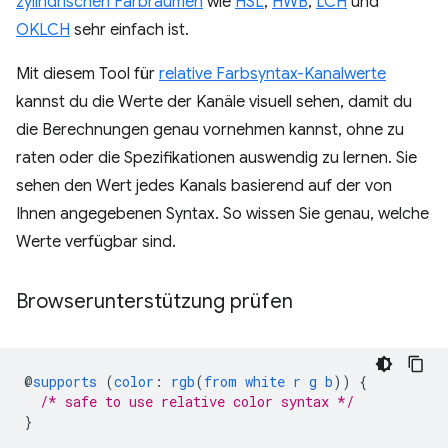
zylindrischen Farbräumen
wie
HSL
,
HWB
,
LCH
und
OKLCH
sehr einfach ist.
Mit diesem Tool für
relative Farbsyntax-Kanalwerte
kannst du die Werte der Kanäle visuell sehen, damit du
die Berechnungen genau vornehmen kannst, ohne zu
raten oder die Spezifikationen auswendig zu lernen. Sie
sehen den Wert jedes Kanals basierend auf der von
Ihnen angegebenen Syntax. So wissen Sie genau, welche
Werte verfügbar sind.
Browserunterstützung prüfen
@
supports
(
color
:
rgb
(
from
white
r
g
b
))
{
/* safe to use relative color syntax */
}