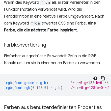
Wenn das Keyword
from
als erster Parameter in der
Funktionsnotation verwendet wird, wird die
Farbdefinition in eine relative Farbe umgewandelt. Nach
dem Keyword
from
erwartet CSS eine Farbe,
eine
Farbe, die die nächste Farbe inspiriert
.
Farbkonvertierung
Einfacher ausgedrückt: Es wandelt Grün in die RGB-
Kanäle um, um sie in einer neuen Farbe zu verwenden.
rgb
(
from
green
r
g
b
)
/* r=0 g=128 b=0 */
rgb
(
from
rgb
(
0
128
0
)
r
g
b
);
/* r=0 g=128 b=0 */
Farben aus benutzerdefinierten Properties