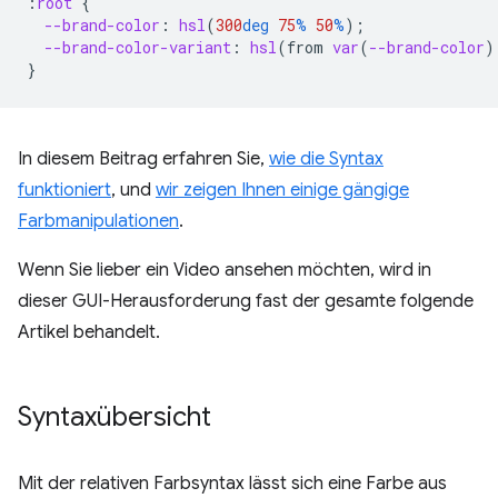
:
root
{
--brand-color
:
hsl
(
300
deg
75
%
50
%
);
--brand-color-variant
:
hsl
(
from
var
(
--brand-color
)
}
In diesem Beitrag erfahren Sie,
wie die Syntax
funktioniert
, und
wir zeigen Ihnen einige gängige
Farbmanipulationen
.
Wenn Sie lieber ein Video ansehen möchten, wird in
dieser GUI-Herausforderung fast der gesamte folgende
Artikel behandelt.
Syntaxübersicht
Mit der relativen Farbsyntax lässt sich eine Farbe aus