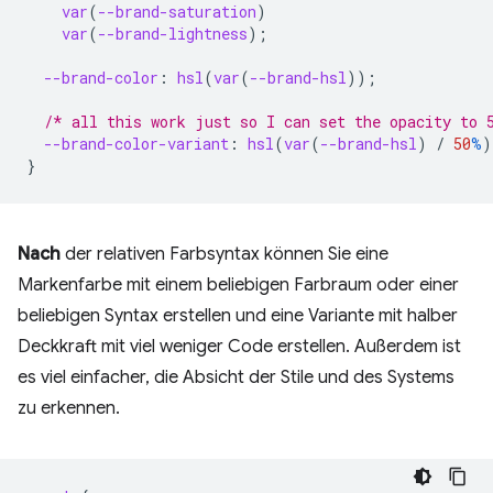
var
(
--brand-saturation
)
var
(
--brand-lightness
);
--brand-color
:
hsl
(
var
(
--brand-hsl
));
/* all this work just so I can set the opacity to 
--brand-color-variant
:
hsl
(
var
(
--brand-hsl
)
/
50
%
)
}
Nach
der relativen Farbsyntax können Sie eine
Markenfarbe mit einem beliebigen Farbraum oder einer
beliebigen Syntax erstellen und eine Variante mit halber
Deckkraft mit viel weniger Code erstellen. Außerdem ist
es viel einfacher, die Absicht der Stile und des Systems
zu erkennen.