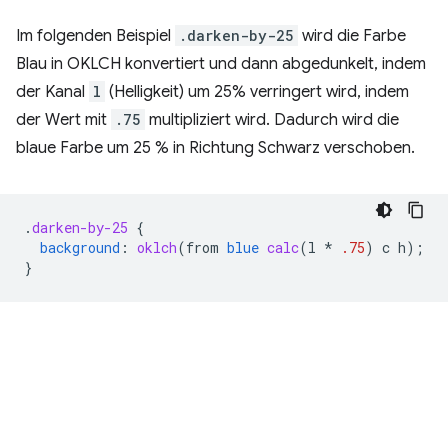
Im folgenden Beispiel
.darken-by-25
wird die Farbe
Blau in OKLCH konvertiert und dann abgedunkelt, indem
der Kanal
l
(Helligkeit) um 25% verringert wird, indem
der Wert mit
.75
multipliziert wird. Dadurch wird die
blaue Farbe um 25 % in Richtung Schwarz verschoben.
.
darken-by-25
{
background
:
oklch
(
from
blue
calc
(
l
*
.75
)
c
h
);
}