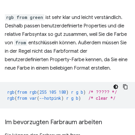
rgb from green
ist sehr klar und leicht verständlich.
Deshalb passen benutzerdefinierte Properties und die
relative Farbsyntax so gut zusammen, weil Sie die Farbe
von
from
entschlüsseln können. Außerdem müssen Sie
in der Regel nicht das Farbformat der
benutzerdefinierten Property-Farbe kennen, da Sie eine
neue Farbe in einem beliebigen Format erstellen.
rgb
(
from
rgb
(
255
105
180
)
r
g
b
)
/* ????? */
rgb
(
from
var
(
--hotpink
)
r
g
b
)
/* clear */
Im bevorzugten Farbraum arbeiten