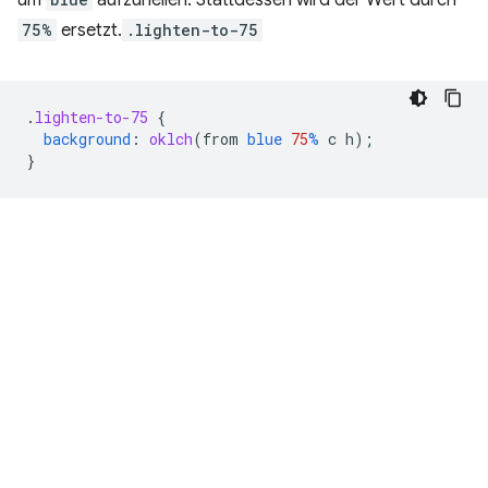
75%
ersetzt.
.lighten-to-75
.
lighten-to-75
{
background
:
oklch
(
from
blue
75
%
c
h
);
}