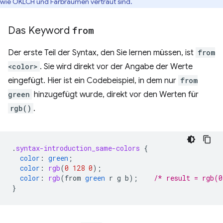
wie OKLCH und Farbräumen vertraut sind.
Das Keyword
from
Der erste Teil der Syntax, den Sie lernen müssen, ist
from
<color>
. Sie wird direkt vor der Angabe der Werte
eingefügt. Hier ist ein Codebeispiel, in dem nur
from
green
hinzugefügt wurde, direkt vor den Werten für
rgb()
.
.
syntax-introduction_same-colors
{
color
:
green
;
color
:
rgb
(
0
128
0
);
color
:
rgb
(
from
green
r
g
b
);
/* result = rgb(0
}