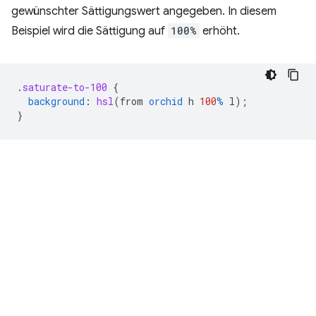
gewünschter Sättigungswert angegeben. In diesem
Beispiel wird die Sättigung auf
100%
erhöht.
.
saturate-to-100
{
background
:
hsl
(
from
orchid
h
100
%
l
);
}