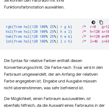
Sie können den Farbraum mit Ihrer
Funktionsfarbnotation auswählen.
rgb
(
from
hsl
(
120
100
%
25
%)
r
g
b
)
/*  r=0   g=1
hsl
(
from
hsl
(
120
100
%
25
%)
h
s
l
)
/*  h=120 s=1
hwb
(
from
hsl
(
120
100
%
25
%)
h
w
b
)
/*  h=120 w=0
lch
(
from
hsl
(
120
100
%
25
%)
l
c
h
)
/*  l=46  c=6
Die Syntax für relative Farben enthält diesen
Konvertierungsschritt. Die Farbe nach
from
wird in den
Farbraum umgewandelt, der am Anfang der relativen
Farbe angegeben ist. Eingabe und Ausgabe müssen
nicht übereinstimmen, was sehr befreiend ist.
Die Möglichkeit, einen Farbraum auszuwählen, ist
ebenfalls hilfreich, da die Auswahl eines Farbraums in der