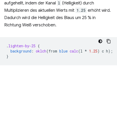
aufgehellt, indem der Kanal
l
(Helligkeit) durch
Multiplizieren des aktuellen Werts mit
1.25
erhöht wird.
Dadurch wird die Helligkeit des Blaus um 25 % in
Richtung Weiß verschoben.
.
lighten-by-25
{
background
:
oklch
(
from
blue
calc
(
l
*
1.25
)
c
h
);
}