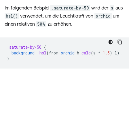
Im folgenden Beispiel
.saturate-by-50
wird der
s
aus
hsl()
verwendet, um die Leuchtkraft von
orchid
um
einen relativen
50%
zu erhöhen.
.
saturate-by-50
{
background
:
hsl
(
from
orchid
h
calc
(
s
*
1.5
)
l
);
}