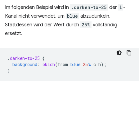
Im folgenden Beispiel wird in
.darken-to-25
der
l
-
Kanal nicht verwendet, um
blue
abzudunkeln.
Stattdessen wird der Wert durch
25%
vollständig
ersetzt.
.
darken-to-25
{
background
:
oklch
(
from
blue
25
%
c
h
);
}