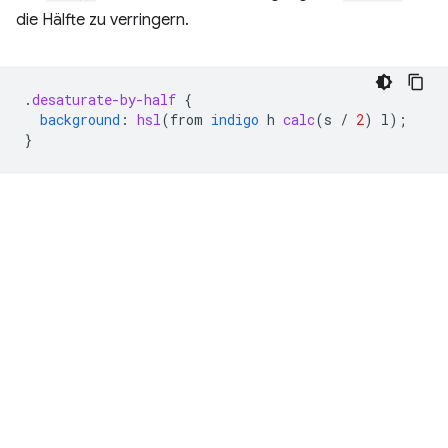
die Hälfte zu verringern.
.
desaturate-by-half
{
background
:
hsl
(
from
indigo
h
calc
(
s
/
2
)
l
);
}