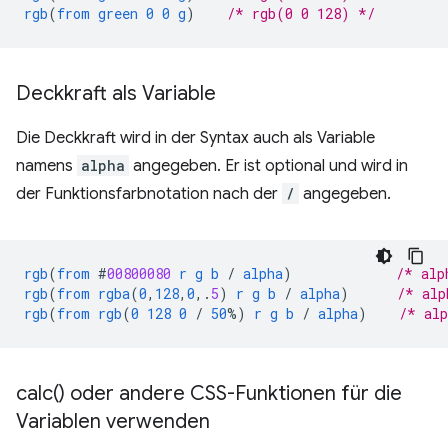
rgb
(
from
green
0
0
g
)
/* rgb(0 0 128) */
Deckkraft als Variable
Die Deckkraft wird in der Syntax auch als Variable
namens
alpha
angegeben. Er ist optional und wird in
der Funktionsfarbnotation nach der
/
angegeben.
rgb
(
from
#
00800080
r
g
b
/
alpha
)
/* alp
rgb
(
from
rgba
(
0
,
128
,
0
,
.
5
)
r
g
b
/
alpha
)
/* alp
rgb
(
from
rgb
(
0
128
0
/
50
%)
r
g
b
/
alpha
)
/* al
calc(
) oder andere CSS-Funktionen für die
Variablen verwenden