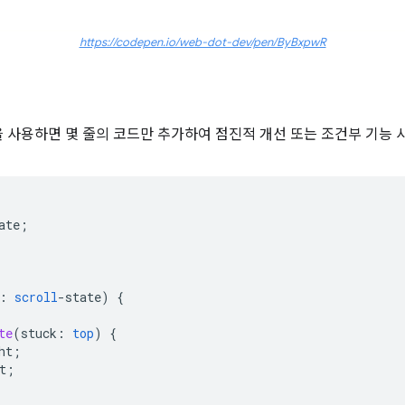
https://codepen.io/web-dot-dev/pen/ByBxpwR
중첩을 사용하면 몇 줄의 코드만 추가하여 점진적 개선 또는 조건부 기능
ate
;
:
scroll
-
state
)
{
te
(
stuck
:
top
)
{
ht
;
t
;