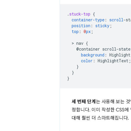
.
stuck-top
{
container-type
:
scroll
-
st
position
:
sticky
;
top
:
0
px
;
  > 
nav
{
@container
scroll-state
background
:
Highlight
color
:
HighlightText
;
}
}
}
세 번째 단계
는 사용해 보는 것
정합니다. 이미 작성한 CSS
대해 훨씬 더 스마트해집니다.