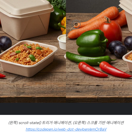
(왼쪽) scroll-state() 트리거 애니메이션, (오른쪽) 스크롤 기반 애니메이션
https://codepen.io/web-dot-dev/pen/emOrBaV