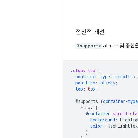
점진적 개선
@supports
at-rule 및 
.
stuck-top
{
container-type
:
scroll
-
st
position
:
sticky
;
top
:
0
px
;
@supports
(
container-type
    > 
nav
{
@
container
scroll-sta
background
:
Highlig
color
:
HighlightTex
}