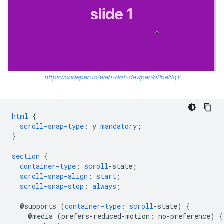
https://codepen.io/web-dot-dev/pen/dPbeNqY
html
{
scroll-snap-type
:
y
mandatory
;
}
section
{
container-type
:
scroll
-
state
;
scroll-snap-align
:
start
;
scroll-snap-stop
:
always
;
@supports
(
container-type
:
scroll
-
state
)
{
@
media
(
prefers-reduced-motion
:
no-preference
)
{