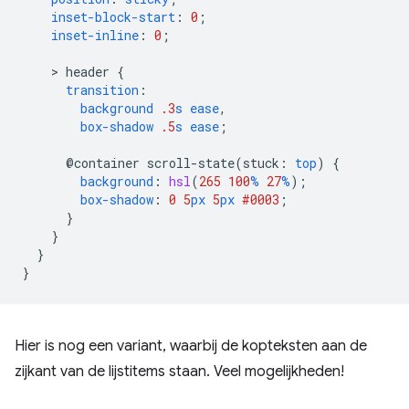
inset-block-start
:
0
;
inset-inline
:
0
;
    > 
header
{
transition
:
background
.3
s
ease
,
box-shadow
.5
s
ease
;
@container
scroll-state(
stuck
:
top
)
{
background
:
hsl
(
265
100
%
27
%
);
box-shadow
:
0
5
px
5
px
#0003
;
}
}
}
}
Hier is nog een variant, waarbij de kopteksten aan de
zijkant van de lijstitems staan. Veel mogelijkheden!