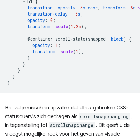
      > 
h1
{
transition
:
opacity
.5
s
ease
,
transform
.5
s
transition-delay
:
.5
s
;
opacity
:
0
;
transform
:
scale
(
1.25
);
@container
scroll-state(
snapped
:
block
)
{
opacity
:
1
;
transform
:
scale
(
1
);
}
}
}
}
}
Het zal je misschien opvallen dat alle afgebroken CSS-
statusquery's zich gedragen als
scrollsnapchanging
,
in tegenstelling tot
scrollsnapchange
. Dit geeft u de
vroegst mogelijke hook voor het geven van visuele