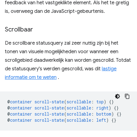
feedback van het vastgeklikte element. Als het te gretig
is, overweeg dan de JavaScript-gebeurtenis.
Scrollbaar
De scrollbare statusquery zal zeer nuttig zijn bij het
tonen van visuele mogelijkheden voor wanneer een
scrollgebied daadwerkelijk kan worden gescrolld. Totdat
de statusquery's werden gescrolld, was dit
lastige
informatie om te weten
.
@
container
scroll-state
(
scrollable
:
top
)
{}
@
container
scroll-state
(
scrollable
:
right
)
{}
@
container
scroll-state
(
scrollable
:
bottom
)
{}
@
container
scroll-state
(
scrollable
:
left
)
{}