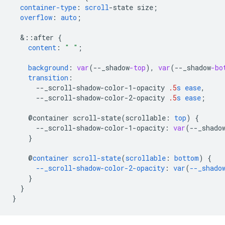
container-type
:
scroll
-
state
size
;
overflow
:
auto
;
&
::after
{
content
:
" "
;
background
:
var
(
--
_shadow
-top
),
var
(
--
_shadow
-bo
transition
:
--
_scroll-shadow-color-1-opacity
.5
s
ease
,
--
_scroll-shadow-color-2-opacity
.5
s
ease
;
@container
scroll-state(
scrollable
:
top
)
{
--
_scroll-shadow-color-1-opacity
:
var
(
--
_shado
}
@
container
scroll-state
(
scrollable
:
bottom
)
{
--_scroll-shadow-color-2-opacity
:
var
(
--_shado
}
}
}