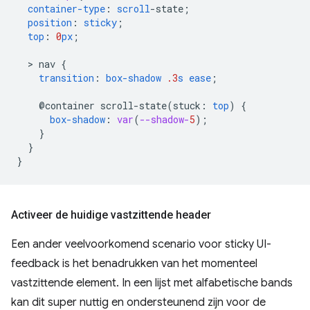
container-type
:
scroll
-
state
;
position
:
sticky
;
top
:
0
px
;
  > 
nav
{
transition
:
box-shadow
.3
s
ease
;
@container
scroll-state(
stuck
:
top
)
{
box-shadow
:
var
(
--shadow-
5
);
}
}
}
Activeer de huidige vastzittende header
Een ander veelvoorkomend scenario voor sticky UI-
feedback is het benadrukken van het momenteel
vastzittende element. In een lijst met alfabetische bands
kan dit super nuttig en ondersteunend zijn voor de