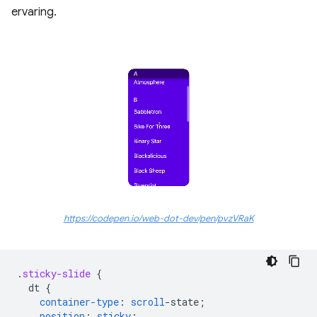
ervaring.
https://codepen.io/web-dot-dev/pen/pvzVRaK
.
sticky-slide
{
dt
{
container-type
:
scroll
-
state
;
position
:
sticky
;