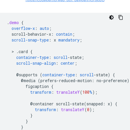
https://codepen.io/web-dot-dev/pen/XJrqpBG
.
demo
{
overflow-x
:
auto
;
scroll-behavior-x
:
contain
;
scroll-snap-type
:
x
mandatory
;
  > 
.card
{
container-type
:
scroll
-
state
;
scroll-snap-align
:
center
;
@supports
(
container-type
:
scroll
-
state
)
{
@
media
(
prefers-reduced-motion
:
no-preference
)
figcaption
{
transform
:
translateY
(
100
%
);
@container
scroll-state(
snapped
:
x
)
{
transform
:
translateY
(
0
);
}
}
}