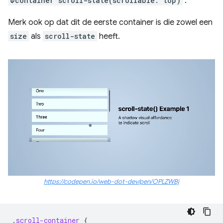
@container scroll-state(scrollable: top)
.
Merk ook op dat dit de eerste container is die zowel een
size
als
scroll-state
heeft.
https://codepen.io/web-dot-dev/pen/OPLZWBj
.
scroll-container
{