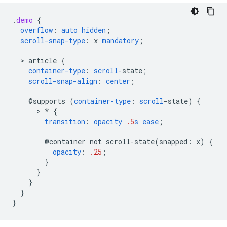
.
demo
{
overflow
:
auto
hidden
;
scroll-snap-type
:
x
mandatory
;
  > 
article
{
container-type
:
scroll
-
state
;
scroll-snap-align
:
center
;
@supports
(
container-type
:
scroll
-
state
)
{
      > 
*
{
transition
:
opacity
.5
s
ease
;
@container
not
scroll-state(
snapped
:
x
)
{
opacity
:
.25
;
}
}
}
}
}