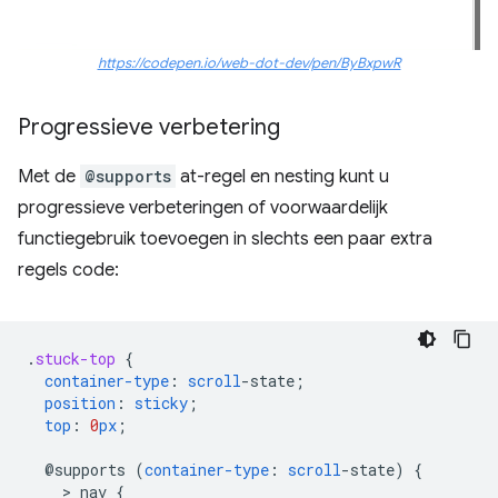
https://codepen.io/web-dot-dev/pen/ByBxpwR
Progressieve verbetering
Met de
@supports
at-regel en nesting kunt u
progressieve verbeteringen of voorwaardelijk
functiegebruik toevoegen in slechts een paar extra
regels code:
.
stuck-top
{
container-type
:
scroll
-
state
;
position
:
sticky
;
top
:
0
px
;
@supports
(
container-type
:
scroll
-
state
)
{
    > 
nav
{