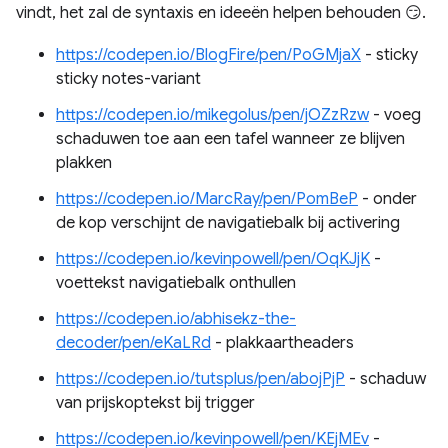
vindt, het zal de syntaxis en ideeën helpen behouden 😏.
https://codepen.io/BlogFire/pen/PoGMjaX
- sticky
sticky notes-variant
https://codepen.io/mikegolus/pen/jOZzRzw
- voeg
schaduwen toe aan een tafel wanneer ze blijven
plakken
https://codepen.io/MarcRay/pen/PomBeP
- onder
de kop verschijnt de navigatiebalk bij activering
https://codepen.io/kevinpowell/pen/OqKJjK
-
voettekst navigatiebalk onthullen
https://codepen.io/abhisekz-the-
decoder/pen/eKaLRd
- plakkaartheaders
https://codepen.io/tutsplus/pen/abojPjP
- schaduw
van prijskoptekst bij trigger
https://codepen.io/kevinpowell/pen/KEjMEv
-