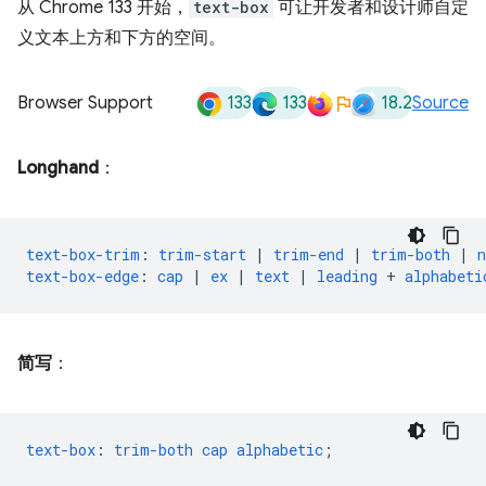
从 Chrome 133 开始，
text-box
可让开发者和设计师自定
义文本上方和下方的空间。
133
133
18.2
Browser Support
Source
Longhand
：
text-box-trim
:
trim-start
|
trim-end
|
trim-both
|
n
text-box-edge
:
cap
|
ex
|
text
|
leading
+
alphabeti
简写
：
text-box
:
trim-both
cap
alphabetic
;