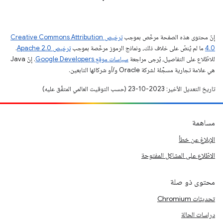
إنّ محتوى هذه الصفحة مرخّص بموجب
ترخيص Creative Commons Attribution
4.0‏
ما لم يُنصّ على خلاف ذلك، ونماذج الرموز مرخّصة بموجب
ترخيص Apache 2.0‏
.
للاطّلاع على التفاصيل، يُرجى مراجعة
سياسات موقع Google Developers‏
. إنّ Java
هي علامة تجارية مسجَّلة لشركة Oracle و/أو شركائها التابعين.
تاريخ التعديل الأخير: 2023-10-23 (حسب التوقيت العالمي المتفَّق عليه)
مساهمة
الإبلاغ عن خطأ
الاطّلاع على المشاكل المفتوحة
محتوى ذو صلة
تحديثات Chromium
دراسات الحالة