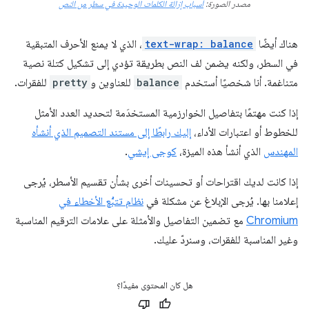
مصدر الصورة:
أسباب إزالة الكلمات الوحيدة في سطر من النص
هناك أيضًا
text-wrap: balance
، الذي لا يمنع الأحرف المتبقية
في السطر، ولكنه يضمن لف النص بطريقة تؤدي إلى تشكيل كتلة نصية
متناغمة. أنا شخصيًا أستخدم
balance
للعناوين و
pretty
للفقرات.
إذا كنت مهتمًا بتفاصيل الخوارزمية المستخدَمة لتحديد العدد الأمثل
للخطوط أو اعتبارات الأداء،
إليك رابطًا إلى مستند التصميم الذي أنشأه
المهندس
الذي أنشأ هذه الميزة،
كوجى إيشي
.
إذا كانت لديك اقتراحات أو تحسينات أخرى بشأن تقسيم الأسطر، يُرجى
إعلامنا بها. يُرجى الإبلاغ عن مشكلة في
نظام تتبُّع الأخطاء في
Chromium
مع تضمين التفاصيل والأمثلة على علامات الترقيم المناسبة
وغير المناسبة للفقرات، وسنردّ عليك.
هل كان المحتوى مفيدًا؟