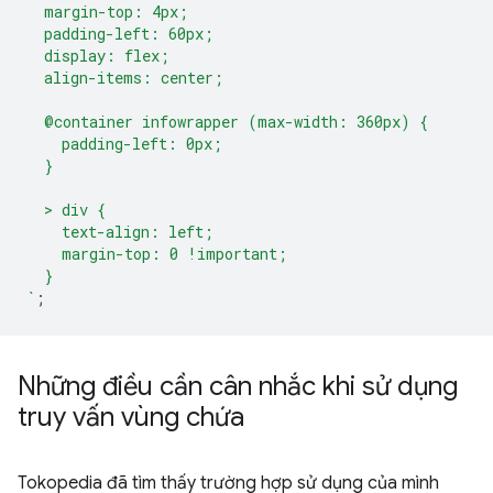
  margin-top: 4px;
  padding-left: 60px;
  display: flex;
  align-items: center;
  @container infowrapper (max-width: 360px) {
    padding-left: 0px;
  }
  > div {
    text-align: left;
    margin-top: 0 !important;
  }
`
;
Những điều cần cân nhắc khi sử dụng
truy vấn vùng chứa
Tokopedia đã tìm thấy trường hợp sử dụng của mình