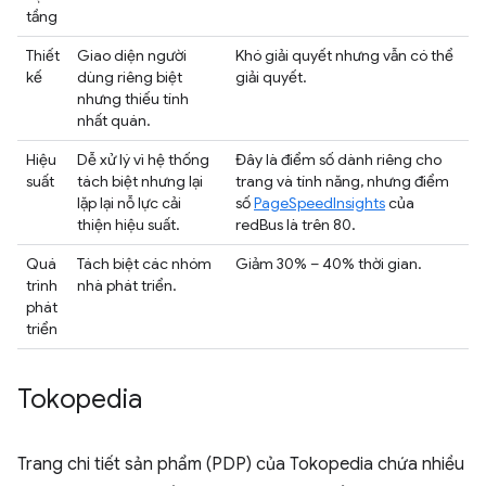
tầng
Thiết
Giao diện người
Khó giải quyết nhưng vẫn có thể
kế
dùng riêng biệt
giải quyết.
nhưng thiếu tính
nhất quán.
Hiệu
Dễ xử lý vì hệ thống
Đây là điểm số dành riêng cho
suất
tách biệt nhưng lại
trang và tính năng, nhưng điểm
lặp lại nỗ lực cải
số
PageSpeedInsights
của
thiện hiệu suất.
redBus là trên 80.
Quá
Tách biệt các nhóm
Giảm 30% – 40% thời gian.
trình
nhà phát triển.
phát
triển
Tokopedia
Trang chi tiết sản phẩm (PDP) của Tokopedia chứa nhiều