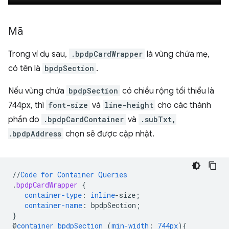
Mã
Trong ví dụ sau,
.bpdpCardWrapper
là vùng chứa mẹ,
có tên là
bpdpSection
.
Nếu vùng chứa
bpdpSection
có chiều rộng tối thiểu là
744px, thì
font-size
và
line-height
cho các thành
phần do
.bpdpCardContainer
và
.subTxt,
.bpdpAddress
chọn sẽ được cập nhật.
//
Code
for
Container
Queries
.
bpdpCardWrapper
{
container-type
:
inline
-
size
;
container-name
:
bpdpSection
;
}
@
container
bpdpSection
(
min-width
:
744px
)
{