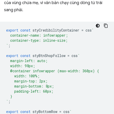
của vùng chứa mẹ, vì văn bản chạy cùng dòng từ trái
sang phải.
export
const
styCredibilityContainer
=
css
`
  container-name: infowrapper;
  container-type: inline-size;
`
;
export
const
styBtnShopFollow
=
css
`
  margin-left: auto;
  width: 98px;
  @container infowrapper (max-width: 360px) {
    width: 100%;
    margin-top: 2px;
    margin-bottom: 8px;
    padding-left: 60px;
  }
`
;
export
const
styBottomRow
=
css
`