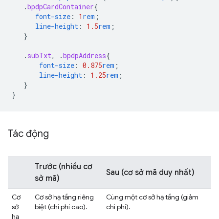
.
bpdpCardContainer
{
font-size
:
1
rem
;
line-height
:
1.5
rem
;
}
.
subTxt
,
.
bpdpAddress
{
font-size
:
0.875
rem
;
line-height
:
1.25
rem
;
}
}
Tác động
Trước
(nhiều cơ
Sau
(cơ sở mã duy nhất)
sở mã)
Cơ
Cơ sở hạ tầng riêng
Cùng một cơ sở hạ tầng (giảm
sở
biệt (chi phí cao).
chi phí).
hạ