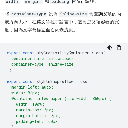
width
、
margin,
和
padding
會進行調整。
將
container-type
設為
inline-size
會查詢父項的內
嵌方向大小。在英文等拉丁語言中，這會是父項容器的寬
度，因為文字會從左至右內嵌流動。
export
const
styCredibilityContainer
=
css
`
  container-name: infowrapper;
  container-type: inline-size;
`
;
export
const
styBtnShopFollow
=
css
`
  margin-left: auto;
  width: 98px;
  @container infowrapper (max-width: 360px) {
    width: 100%;
    margin-top: 2px;
    margin-bottom: 8px;
    padding-left: 60px;
  }