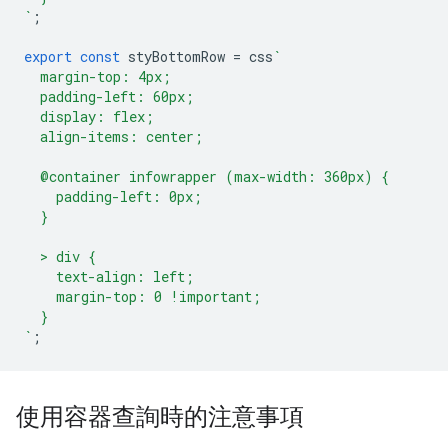
`
;
export
const
styBottomRow
=
css
`
  margin-top: 4px;
  padding-left: 60px;
  display: flex;
  align-items: center;
  @container infowrapper (max-width: 360px) {
    padding-left: 0px;
  }
  > div {
    text-align: left;
    margin-top: 0 !important;
  }
`
;
使用容器查詢時的注意事項