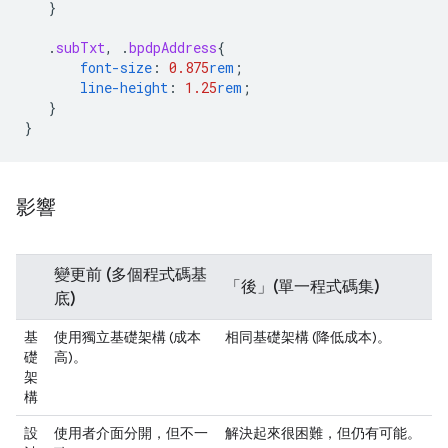
}
.
subTxt
,
.
bpdpAddress
{
font-size
:
0.875
rem
;
line-height
:
1.25
rem
;
}
}
影響
變更前
(多個程式碼基
「後」(單一程式碼集)
底)
基
使用獨立基礎架構 (成本
相同基礎架構 (降低成本)。
礎
高)。
架
構
設
使用者介面分開，但不一
解決起來很困難，但仍有可能。