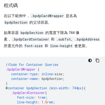
程式碼
在以下範例中，
.bpdpCardWrapper
是名為
bpdpSection
的父項容器。
如果容器
bpdpSection
的寬度下限為 744 像
素，
.bpdpCardContainer
和
.subTxt, .bpdpAddress
所選元件的
font-size
和
line-height
會更新。
//
Code
for
Container
Queries
.
bpdpCardWrapper
{
container-type
:
inline
-
size
;
container-name
:
bpdpSection
;
}
@
container
bpdpSection
(
min-width
:
744px
)
{
.
bpdpCardContainer
{
font-size
:
1
rem
;
line-height
:
1.5
rem
;