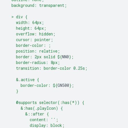
  background: transparent;
  > div {
    width: 64px;
    height: 64px;
    overflow: hidden;
    cursor: pointer;
    border-color: ;
    position: relative;
    border: 2px solid 
${
NN0
}
;
    border-radius: 8px;
    transition: border-color 0.25s;
    &.active {
      border-color: 
${
GN500
}
;
    }
    @supports selector(:has(*)) {
      &:has(.playIcon) {
        &::after {
          content: '';
          display: block;