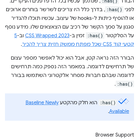
הבורר
:has()
, שנתמך עכשיו בכל הדפדפנים העיקריים.
לפני
:has()
, בדרך כלל היו צריכים לשרשר בוחרים ארוכים
או להוסיף כיתות ל-hooks של עיצוב. עכשיו תוכלו להגדיר
סגנון על סמך הקשר של רכיב עם הצאצאים שלו. מידע נוסף
על הסלקטור
:has()
זמין ב-
CSS Wrapped 2023
וב-
5
קטעי קוד CSS שכל מפתח ממשק חזית צריך להכיר
.
הבורר הזה נראה קטן, אבל הוא יכול לאפשר מספר עצום
של תרחישים לדוגמה. במאמר הזה נספק כמה תרחישים
לדוגמה שבהם חברות מסחר אלקטרוני השתמשו בבורר
.
:has()
:has()
הוא חלק מהקטע
Baseline Newly
.
Available
Browser Support