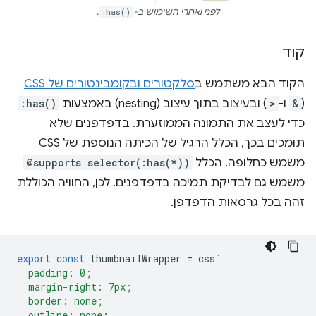
לפני ואחרי השימוש ב-
:has()
.
קוד
הקוד הבא משתמש ב
סלקטורים ובקומבינטורים של CSS
(
&
ו-
>
) ובעיצוב בתוך עיצוב (nesting) באמצעות
:has()
כדי לעצב את התמונה הממוזערת. בדפדפנים שלא
תומכים בכך, הכלל הרגיל של הכיתה הנוספת של CSS
משמש כחלופה. הכלל
@supports selector(:has(*))
משמש גם לבדיקת תמיכה בדפדפנים. לכן, החוויה הכוללת
זהה בכל גרסאות הדפדפן.
export
const
thumbnailWrapper
=
css
`
  padding: 0;
  margin-right: 7px;
  border: none;
  outline: none;