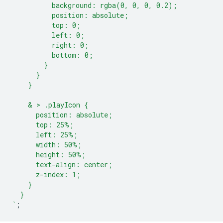
          background: rgba(0, 0, 0, 0.2);
          position: absolute;
          top: 0;
          left: 0;
          right: 0;
          bottom: 0;
        }
      }
    }
    & > .playIcon {
      position: absolute;
      top: 25%;
      left: 25%;
      width: 50%;
      height: 50%;
      text-align: center;
      z-index: 1;
    }
  }
`
;