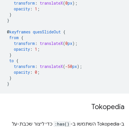
transform
:
translateX
(
0
px
);
opacity
:
1
;
}
}
@
keyframes
quesSlideOut
{
from
{
transform
:
translateX
(
0
px
);
opacity
:
1
;
}
to
{
transform
:
translateX
(
-50
px
);
opacity
:
0
;
}
}
Tokopedia
ב-Tokopedia השתמשו ב-
:has()
כדי ליצור שכבת-על