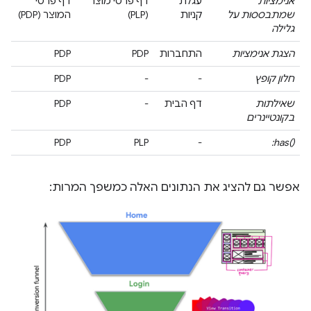
אנימציות
עגלת
דף פרטי מוצר
דף פרטי
שמתבססות על
קניות
(PLP)
המוצר (PDP)
גלילה
הצגת אנימציות
התחברות
PDP
PDP
חלון קופץ
-
-
PDP
שאילתות
דף הבית
-
PDP
בקונטיינרים
PDP
PLP
-
‎:has()‎
אפשר גם להציג את הנתונים האלה כמשפך המרות: