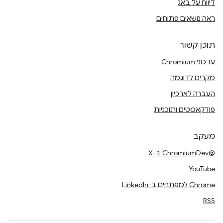
דיווח על באג
ראה נושאים פתוחים
תוכן קשור
עדכוני Chromium
מקרים לדוגמה
העברה לארכיון
פודקאסטים ותוכניות
מעקב
@ChromiumDev ב-X
YouTube
Chrome למפתחים ב-LinkedIn
RSS