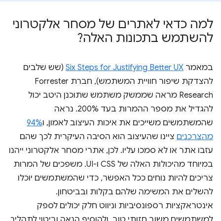
למה כדאי לאתרים של מסחר אלקטרוני
להשתמש בתכונות האלה?
במאמר
Six Steps for Justifying Better UX
(שש שלבים
להצדקת שיפור חוויית המשתמש), חברת Forrester
Research מראה שממשק משתמש שתוכנן היטב יכול
להגדיל את מספר ההמרות בעד 200%. נראה
שהמשתמשים משייכים את איכות העיצוב לאמון, ו
94%
מהצרכנים
ציינו שהעיצוב הוא הסיבה העיקרית לכך שהם
עזבו אתר או לא סמכו עליו. לכן, אתרי מסחר אלקטרוני ייהנו
במיוחד מהיכולות האלה של CSS ו-UI. משפכים של המרות
צריכים להיות נוחים ככל האפשר, כדי שהמשתמשים יוכלו
להשלים את המשימה שלהם בקלות ובביטחון.
אינטראקציות רספונסיביות וניווט חלק יכולים לספק
למשתמשים משוב חזותי טוב, ולהוסיף הנאה וביטוי לתהליך