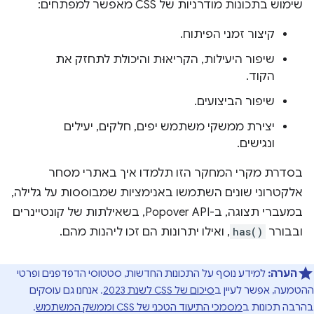
שימוש בתכונות מודרניות של CSS מאפשר למפתחים:
קיצור זמני הפיתוח.
שיפור היעילות, הקריאוּת והיכולת לתחזק את
הקוד.
שיפור הביצועים.
יצירת ממשקי משתמש יפים, חלקים, יעילים
ונגישים.
בסדרת מקרי המחקר הזו תלמדו איך באתרי מסחר
אלקטרוני שונים השתמשו באנימציות שמבוססות על גלילה,
במעברי תצוגה, ב-Popover API, בשאילתות של קונטיינרים
ובבורר
has()
, ואילו יתרונות הם זכו ליהנות מהם.
הערה:
למידע נוסף על התכונות החדשות, סטטוסי הדפדפנים ופרטי
ההטמעה, אפשר לעיין ב
סיכום של CSS לשנת 2023
. אנחנו גם עוסקים
בהרבה תכונות ב
מסמכי התיעוד הטכני של CSS וממשק המשתמש
.