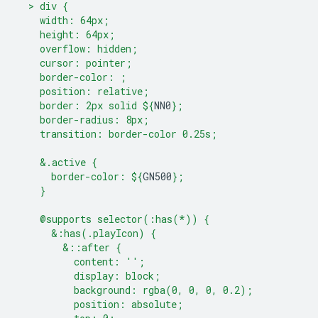
  > div {
    width: 64px;
    height: 64px;
    overflow: hidden;
    cursor: pointer;
    border-color: ;
    position: relative;
    border: 2px solid 
${
NN0
}
;
    border-radius: 8px;
    transition: border-color 0.25s;
    &.active {
      border-color: 
${
GN500
}
;
    }
    @supports selector(:has(*)) {
      &:has(.playIcon) {
        &::after {
          content: '';
          display: block;
          background: rgba(0, 0, 0, 0.2);
          position: absolute;