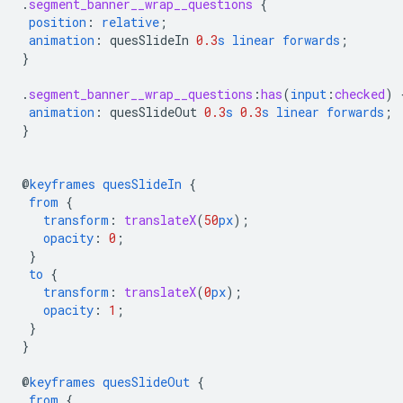
.
segment_banner__wrap__questions
{
position
:
relative
;
animation
:
quesSlideIn
0.3
s
linear
forwards
;
}
.
segment_banner__wrap__questions
:
has
(
input
:
checked
)
animation
:
quesSlideOut
0.3
s
0.3
s
linear
forwards
;
}
@
keyframes
quesSlideIn
{
from
{
transform
:
translateX
(
50
px
);
opacity
:
0
;
}
to
{
transform
:
translateX
(
0
px
);
opacity
:
1
;
}
}
@
keyframes
quesSlideOut
{
from
{