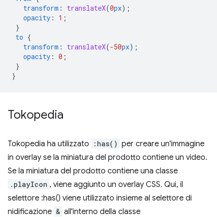
transform
:
translateX
(
0
px
);
opacity
:
1
;
}
to
{
transform
:
translateX
(
-50
px
);
opacity
:
0
;
}
}
Tokopedia
Tokopedia ha utilizzato
:has()
per creare un'immagine
in overlay se la miniatura del prodotto contiene un video.
Se la miniatura del prodotto contiene una classe
.playIcon
, viene aggiunto un overlay CSS. Qui, il
selettore :has() viene utilizzato insieme al selettore di
nidificazione
&
all'interno della classe