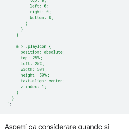
          top: 0;
          left: 0;
          right: 0;
          bottom: 0;
        }
      }
    }
    & > .playIcon {
      position: absolute;
      top: 25%;
      left: 25%;
      width: 50%;
      height: 50%;
      text-align: center;
      z-index: 1;
    }
  }
`
;
Aspetti da considerare quando si