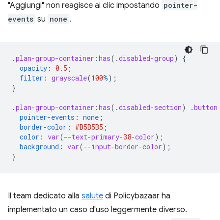
"Aggiungi" non reagisce ai clic impostando
pointer-
events
su
none
.
.
plan-group-container
:
has
(
.
disabled-group
)
{
opacity
:
0.5
;
filter
:
grayscale
(
100
%
);
}
.
plan-group-container
:
has
(
.
disabled-section
)
.
button
pointer-events
:
none
;
border-color
:
#B5B5B5
;
color
:
var
(
--text-primary-
38
-color
);
background
:
var
(
--input-border-color
);
}
Il team dedicato alla
salute
di Policybazaar ha
implementato un caso d'uso leggermente diverso.