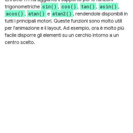
sin()
cos()
tan()
asin()
trigonometriche
,
,
,
,
acos()
atan()
atan2()
,
e
, rendendole disponibili in
tutti i principali motori. Queste funzioni sono molto utili
per l'animazione e il layout. Ad esempio, ora è molto più
facile disporre gli elementi su un cerchio intorno a un
centro scelto.