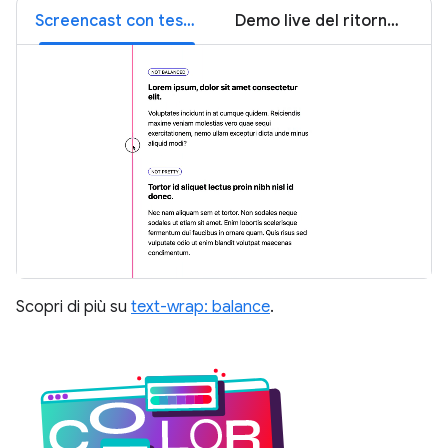
Screencast con testo a capo
Demo live del ritorno a capo automatico
Scopri di più su
text-wrap: balance
.