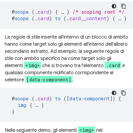
@
scope
(
.
card
)
{
…
}
/* scoping root */
@
scope
(
.
card
)
to
(
.
card__content
)
{
…
}
/
Le regole di stile inserite all'interno di un blocco di ambito
hanno come target solo gli elementi all'interno dell'albero
secondario estratto. Ad esempio, la seguente regola di
stile con ambito specifico ha come target solo gli
<img>
.card
elementi
che si trovano tra l'elemento
e
qualsiasi componente nidificato corrispondente al
[data-component]
selettore
.
@
scope
(
.
card
)
to
([
data-component
])
{
img
{
…
}
}
<img>
Nella seguente demo, gli elementi
nel