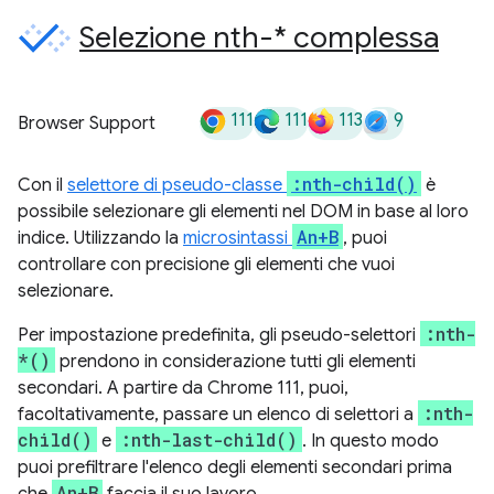
Selezione nth-* complessa
111
111
113
9
Browser Support
:nth-child()
Con il
selettore di pseudo-classe
è
possibile selezionare gli elementi nel DOM in base al loro
An+B
indice. Utilizzando la
microsintassi
, puoi
controllare con precisione gli elementi che vuoi
selezionare.
:nth-
Per impostazione predefinita, gli pseudo-selettori
*()
prendono in considerazione tutti gli elementi
secondari. A partire da Chrome 111, puoi,
:nth-
facoltativamente, passare un elenco di selettori a
child()
:nth-last-child()
e
. In questo modo
puoi prefiltrare l'elenco degli elementi secondari prima
An+B
che
faccia il suo lavoro.