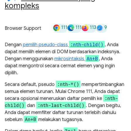
kompleks
111
111
113
9
Browser Support
:nth-child()
Dengan
pemilih pseudo-class
, Anda
dapat memilih elemen di DOM berdasarkan indeksnya.
An+B
Dengan menggunakan
mikrosintaksis
, Anda
dapat mengontrol secara cermat elemen yang ingin
dipilih.
:nth-*()
Secara default, pseudo
mempertimbangkan
semua elemen turunan. Mulai Chrome 111, Anda dapat
:nth-
secara opsional meneruskan daftar pemilih ke
child()
:nth-last-child()
dan
. Dengan begitu,
Anda dapat memfilter daftar turunan terlebih dahulu
An+B
sebelum
melakukan tugasnya.
3n+1