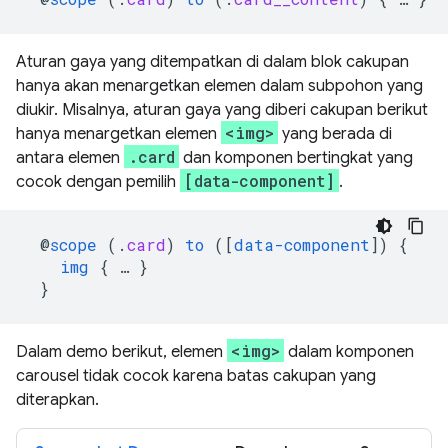
Aturan gaya yang ditempatkan di dalam blok cakupan
hanya akan menargetkan elemen dalam subpohon yang
diukir. Misalnya, aturan gaya yang diberi cakupan berikut
<img>
hanya menargetkan elemen
yang berada di
.card
antara elemen
dan komponen bertingkat yang
[data-component]
cocok dengan pemilih
.
@
scope
(
.
card
)
to
([
data-component
])
{
img
{
…
}
}
<img>
Dalam demo berikut, elemen
dalam komponen
carousel tidak cocok karena batas cakupan yang
diterapkan.