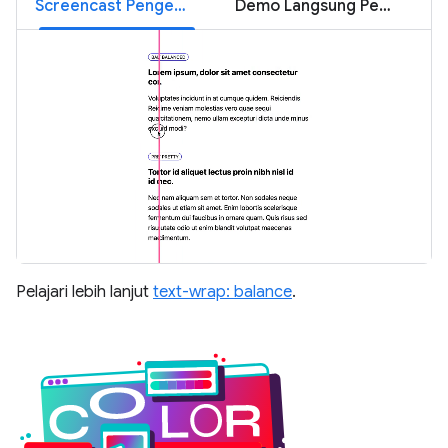
Screencast Pengemasan Teks
Demo Langsung Penggabungan Teks
Pelajari lebih lanjut
text-wrap: balance
.