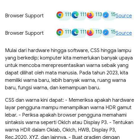
111
111
113
15
Browser Support
Source
111
111
113
15
Browser Support
Source
Mulai dari hardware hingga software, CSS hingga lampu
yang berkedip; komputer kita memerlukan banyak upaya
untuk mencoba merepresentasikan warna sebaik yang
dapat dilihat oleh mata manusia. Pada tahun 2023, kita
memiliki warna baru, lebih banyak warna, ruang warna
baru, fungsi warna, dan kemampuan baru.
CSS dan warna kini dapat: - Memeriksa apakah hardware
layar pengguna mampu menampilkan warna HDR gamut
lebar. - Periksa apakah browser pengguna memahami
sintaksis warna seperti Oklch atau Display P3. - Tentukan
warna HDR dalam Oklab, Oklch, HWB, Display P3,
Rec.2020, XYZ, dan lainnya. - Buat gradien dengan