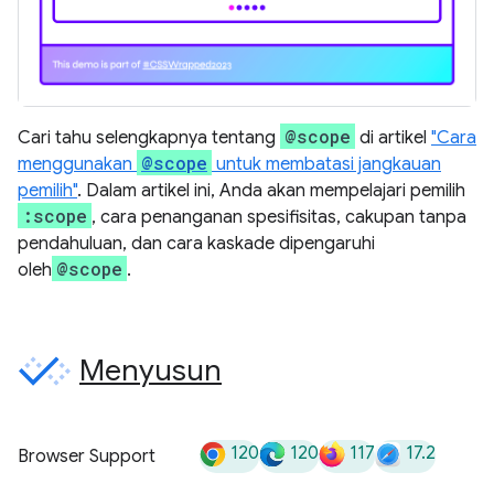
@scope
Cari tahu selengkapnya tentang
di artikel
"Cara
@scope
menggunakan
untuk membatasi jangkauan
pemilih"
. Dalam artikel ini, Anda akan mempelajari pemilih
:scope
, cara penanganan spesifisitas, cakupan tanpa
pendahuluan, dan cara kaskade dipengaruhi
@scope
oleh
.
Menyusun
120
120
117
17.2
Browser Support