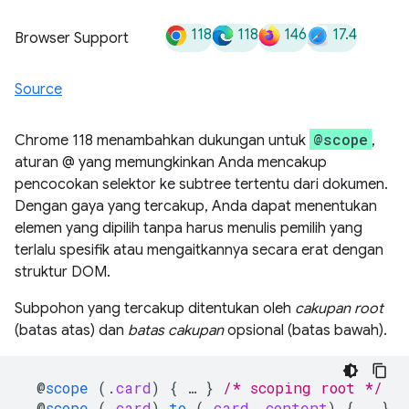
118
118
146
17.4
Browser Support
Source
@scope
Chrome 118 menambahkan dukungan untuk
,
aturan @ yang memungkinkan Anda mencakup
pencocokan selektor ke subtree tertentu dari dokumen.
Dengan gaya yang tercakup, Anda dapat menentukan
elemen yang dipilih tanpa harus menulis pemilih yang
terlalu spesifik atau mengaitkannya secara erat dengan
struktur DOM.
Subpohon yang tercakup ditentukan oleh
cakupan root
(batas atas) dan
batas cakupan
opsional (batas bawah).
@
scope
(
.
card
)
{
…
}
/* scoping root */
@
scope
(
.
card
)
to
(
.
card__content
)
{
…
}
/