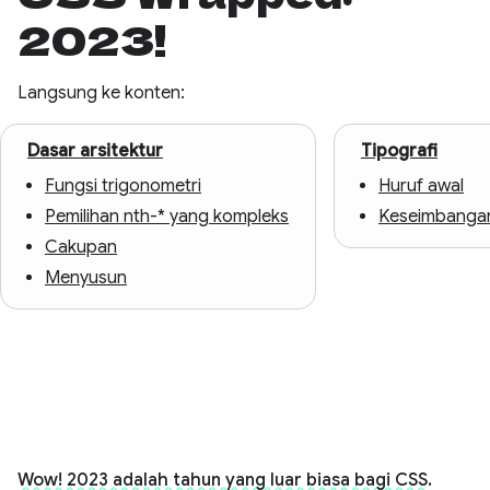
2023!
Langsung ke konten:
Dasar arsitektur
Tipografi
Fungsi trigonometri
Huruf awal
Pemilihan nth-* yang kompleks
Keseimbangan
Cakupan
Menyusun
Wow! 2023 adalah tahun yang luar biasa bagi CSS.