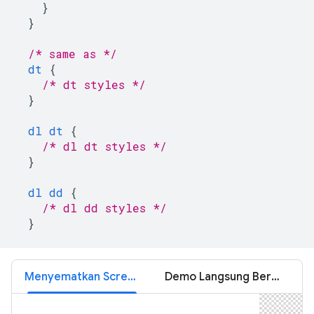
}
}
/* same as */
dt
{
/* dt styles */
}
dl
dt
{
/* dl dt styles */
}
dl
dd
{
/* dl dd styles */
}
Menyematkan Screencast
Demo Langsung Bersarang