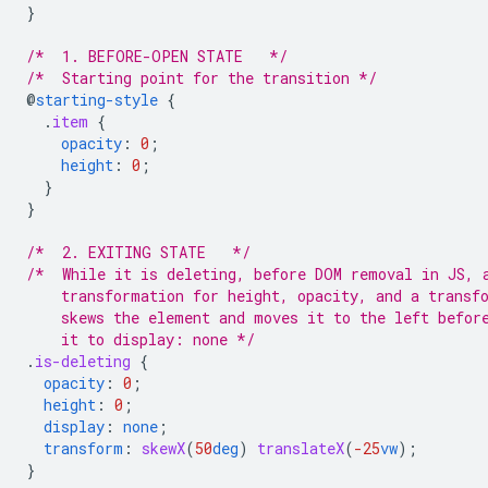
}
/*  1. BEFORE-OPEN STATE   */
/*  Starting point for the transition */
@
starting-style
{
.
item
{
opacity
:
0
;
height
:
0
;
}
}
/*  2. EXITING STATE   */
/*  While it is deleting, before DOM removal in JS, 
    transformation for height, opacity, and a transf
    skews the element and moves it to the left befor
    it to display: none */
.
is-deleting
{
opacity
:
0
;
height
:
0
;
display
:
none
;
transform
:
skewX
(
50
deg
)
translateX
(
-25
vw
);
}