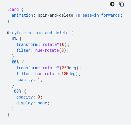
.
card
{
animation
:
spin-and-delete
1
s
ease-in
forwards
;
}
@
keyframes
spin-and-delete
{
0
%
{
transform
:
rotateY
(
0
);
filter
:
hue-rotate
(
0
);
}
80
%
{
transform
:
rotateY
(
360
deg
);
filter
:
hue-rotate
(
180
deg
);
opacity
:
1
;
}
100
%
{
opacity
:
0
;
display
:
none
;
}
}