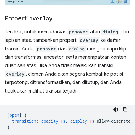
Properti
overlay
Terakhir, untuk memudarkan
popover
atau
dialog
dari
lapisan atas, tambahkan properti
overlay
ke daftar
transisi Anda.
popover
dan
dialog
meng-escape klip
dan transformasi ancestor, serta menempatkan konten
di lapisan atas. Jika Anda tidak melakukan transisi
overlay
, elemen Anda akan segera kembali ke posisi
terpotong, ditransformasikan, dan ditutup, dan Anda
tidak akan melihat transisi terjadi.
[
open
]
{
transition
:
opacity
1
s
,
display
1
s
allow-discrete
;
}