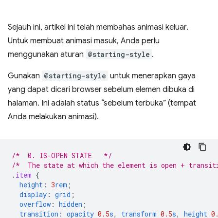
Sejauh ini, artikel ini telah membahas animasi keluar.
Untuk membuat animasi masuk, Anda perlu
menggunakan aturan
@starting-style
.
Gunakan
@starting-style
untuk menerapkan gaya
yang dapat dicari browser sebelum elemen dibuka di
halaman. Ini adalah status “sebelum terbuka” (tempat
Anda melakukan animasi).
/*  0. IS-OPEN STATE   */
/*  The state at which the element is open + transit
.
item
{
height
:
3
rem
;
display
:
grid
;
overflow
:
hidden
;
transition
:
opacity
0.5
s
,
transform
0.5
s
,
height
0