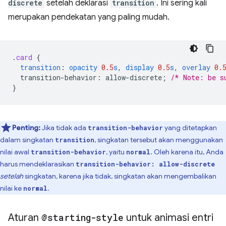
discrete
setelah deklarasi
transition
. Ini sering kali
merupakan pendekatan yang paling mudah.
.
card
{
transition
:
opacity
0.5
s
,
display
0.5
s
,
overlay
0.
transition-behavior
:
allow-discrete
;
/* Note: be s
}
Penting:
Jika tidak ada
yang ditetapkan
transition-behavior
dalam singkatan
, singkatan tersebut akan menggunakan
transition
nilai awal
, yaitu
. Oleh karena itu, Anda
transition-behavior
normal
harus mendeklarasikan
transition-behavior: allow-discrete
setelah
singkatan, karena jika tidak, singkatan akan mengembalikan
nilai ke
.
normal
Aturan
@starting-style
untuk animasi entri