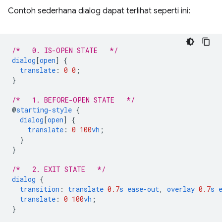
Contoh sederhana dialog dapat terlihat seperti ini:
/*   0. IS-OPEN STATE   */
dialog
[
open
]
{
translate
:
0
0
;
}
/*   1. BEFORE-OPEN STATE   */
@
starting-style
{
dialog
[
open
]
{
translate
:
0
100
vh
;
}
}
/*   2. EXIT STATE   */
dialog
{
transition
:
translate
0.7
s
ease-out
,
overlay
0.7
s
translate
:
0
100
vh
;
}