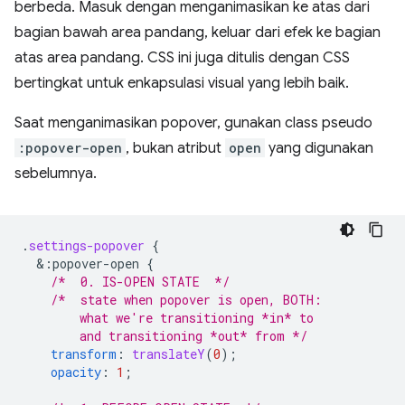
berbeda. Masuk dengan menganimasikan ke atas dari
bagian bawah area pandang, keluar dari efek ke bagian
atas area pandang. CSS ini juga ditulis dengan CSS
bertingkat untuk enkapsulasi visual yang lebih baik.
Saat menganimasikan popover, gunakan class pseudo
:popover-open
, bukan atribut
open
yang digunakan
sebelumnya.
.
settings-popover
{
&
:popover-open
{
/*  0. IS-OPEN STATE  */
/*  state when popover is open, BOTH:
        what we're transitioning *in* to 
        and transitioning *out* from */
transform
:
translateY
(
0
);
opacity
:
1
;