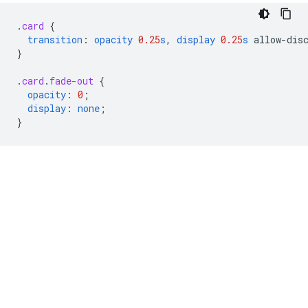
.
card
{
transition
:
opacity
0.25
s
,
display
0.25
s
allow-dis
}
.
card
.
fade-out
{
opacity
:
0
;
display
:
none
;
}