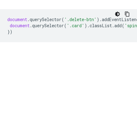
document
.
querySelector
(
'.delete-btn'
).
addEventListen
document
.
querySelector
(
'.card'
).
classList
.
add
(
'spin
})