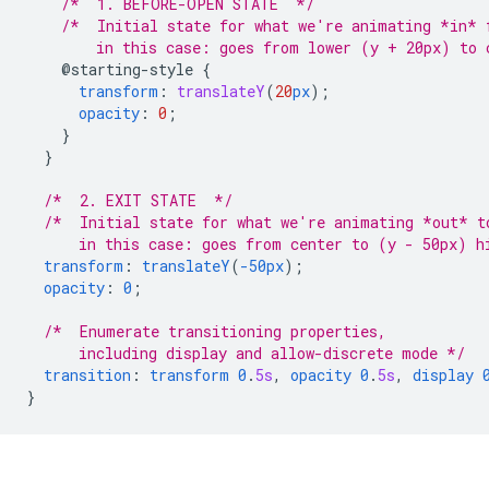
/*  1. BEFORE-OPEN STATE  */
/*  Initial state for what we're animating *in* 
        in this case: goes from lower (y + 20px) to 
@starting-style
{
transform
:
translateY
(
20
px
);
opacity
:
0
;
}
}
/*  2. EXIT STATE  */
/*  Initial state for what we're animating *out* t
      in this case: goes from center to (y - 50px) h
transform
:
translateY
(
-50px
);
opacity
:
0
;
/*  Enumerate transitioning properties, 
      including display and allow-discrete mode */
transition
:
transform
0
.
5s
,
opacity
0
.
5s
,
display
}