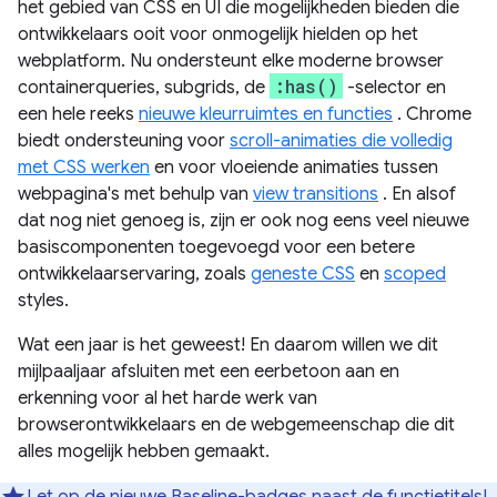
het gebied van CSS en UI die mogelijkheden bieden die
ontwikkelaars ooit voor onmogelijk hielden op het
webplatform. Nu ondersteunt elke moderne browser
:has()
containerqueries, subgrids, de
-selector en
een hele reeks
nieuwe kleurruimtes en functies
. Chrome
biedt ondersteuning voor
scroll-animaties die volledig
met CSS werken
en voor vloeiende animaties tussen
webpagina's met behulp van
view transitions
. En alsof
dat nog niet genoeg is, zijn er ook nog eens veel nieuwe
basiscomponenten toegevoegd voor een betere
ontwikkelaarservaring, zoals
geneste CSS
en
scoped
styles.
Wat een jaar is het geweest! En daarom willen we dit
mijlpaaljaar afsluiten met een eerbetoon aan en
erkenning voor al het harde werk van
browserontwikkelaars en de webgemeenschap die dit
alles mogelijk hebben gemaakt.