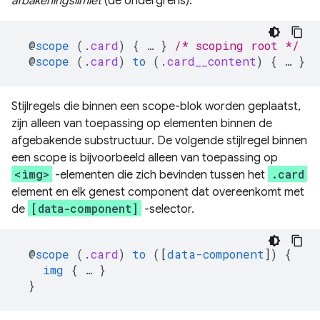
afbakeningslimiet
(de ondergrens).
@
scope
(
.
card
)
{
…
}
/* scoping root */
@
scope
(
.
card
)
to
(
.
card__content
)
{
…
}
/
Stijlregels die binnen een scope-blok worden geplaatst,
zijn alleen van toepassing op elementen binnen de
afgebakende substructuur. De volgende stijlregel binnen
een scope is bijvoorbeeld alleen van toepassing op
<img>
.card
-elementen die zich bevinden tussen het
element en elk genest component dat overeenkomt met
[data-component]
de
-selector.
@
scope
(
.
card
)
to
([
data-component
])
{
img
{
…
}
}