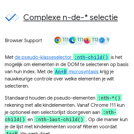
Complexe n-de-* selectie
111
111
113
9
Browser Support
:nth-child()
Met
de pseudo-klasseselector
is het
mogelijk om elementen in de DOM te selecteren op basis
An+B
van hun index. Met de
microsyntaxis
krijg je
nauwkeurige controle over welke elementen je wilt
selecteren.
:nth-*()
Standaard houden de pseudo-elementen
rekening met alle kindelementen. Vanaf Chrome 111 kun
:nth-
je optioneel een selectorlijst doorgeven aan
child()
:nth-last-child()
en
. Op die manier kun
je de lijst met kindelementen vooraf filteren voordat
An+B
zijn werk doet.