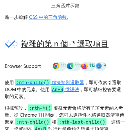
三角函式示範
進一步瞭解
CSS 中的三角函數
。
複雜的第 n 個-* 選取項目
111
111
113
9
Browser Support
:nth-child()
使用
虛擬類別選取器
，即可依索引選取
An+B
DOM 中的元素。使用
微語法
，即可精細控管要選
取的元素。
:nth-*()
根據預設，
虛擬元素會將所有子項元素納入考
量。從 Chrome 111 開始，您可以選擇性地將選取器清單傳
:nth-child()
:nth-last-child()
遞至
和
。這樣一
An+B
來，您就能在
執行作業前預先篩選子項清單。