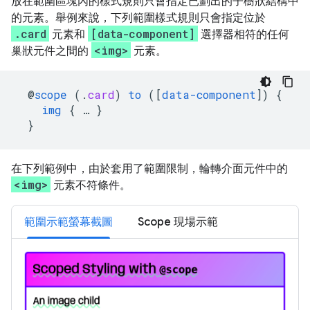
放在範圍區塊內的樣式規則只會指定已劃出的子樹狀結構中
的元素。舉例來說，下列範圍樣式規則只會指定位於
.card
[data-component]
元素和
選擇器相符的任何
<img>
巢狀元件之間的
元素。
@
scope
(
.
card
)
to
([
data-component
])
{
img
{
…
}
}
在下列範例中，由於套用了範圍限制，輪轉介面元件中的
<img>
元素不符條件。
範圍示範螢幕截圖
Scope 現場示範