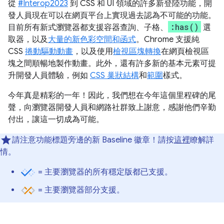
從
#Interop2023
到 CSS 和 UI 領域的許多新登陸功能，開
發人員現在可以在網頁平台上實現過去認為不可能的功能。
:has()
目前所有新式瀏覽器都支援容器查詢、子格、
選
取器，以及
大量的新色彩空間和函式
。Chrome 支援純
CSS
捲動驅動動畫
，以及使用
檢視區塊轉換
在網頁檢視區
塊之間順暢地製作動畫。此外，還有許多新的基本元素可提
升開發人員體驗，例如
CSS 巢狀結構
和
範圍
樣式。
今年真是精彩的一年！因此，我們想在今年這個里程碑的尾
聲，向瀏覽器開發人員和網路社群致上謝意，感謝他們辛勤
付出，讓這一切成為可能。
請注意功能標題旁邊的新 Baseline 徽章！請按
這裡
瞭解詳
情。
= 主要瀏覽器的所有穩定版都已支援。
= 主要瀏覽器部分支援。