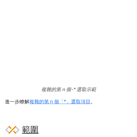
複雜的第 n 個-* 選取示範
進一步瞭解
複雜的第 n 個「*」選取項目
。
範圍