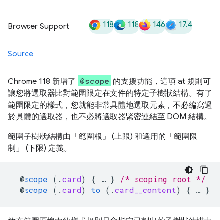
118
118
146
17.4
Browser Support
Source
@scope
Chrome 118 新增了
的支援功能，這項 at 規則可
讓您將選取器比對範圍限定在文件的特定子樹狀結構。有了
範圍限定的樣式，您就能非常具體地選取元素，不必編寫過
於具體的選取器，也不必將選取器緊密連結至 DOM 結構。
範圍子樹狀結構由「範圍根」
(上限) 和選用的「範圍限
制」
(下限) 定義。
@
scope
(
.
card
)
{
…
}
/* scoping root */
@
scope
(
.
card
)
to
(
.
card__content
)
{
…
}
/