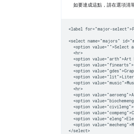
如要達成這點，請在選項清
<label for="major-select">P
<select name="majors" id="m
  <option value="">Select a
  <hr>

  <option value="arth">Art 
  <option value="finearts">
  <option value="gdes">Grap
  <option value="lit">Liter
  <option value="music">Mus
  <hr>

  <option value="aeroeng">A
  <option value="biochemeng
  <option value="civileng">
  <option value="compeng">C
  <option value="eleng">Ele
  <option value="mecheng">M