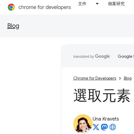
文件
個案研究
Blog
Goog
Chrome for Developers
Blog
選取元素
Una Kravets