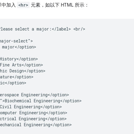
單中加入
<hr>
元素，如以下 HTML 所示：
lease select a major:</label> <br/>

ajor-select">

 major</option>

History</option>

Fine Arts</option>

hic Design</option>

ature</option>

ic</option>

erospace Engineering</option>

">Biochemical Engineering</option>

Civil Engineering</option>

omputer Engineering</option>

ctrical Engineering</option>

echanical Engineering</option>
