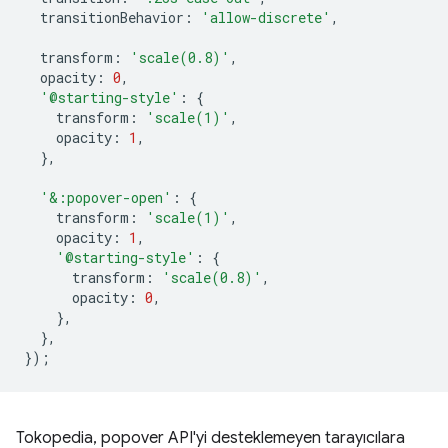
transitionBehavior
:
'allow-discrete'
,
transform
:
'scale(0.8)'
,
opacity
:
0
,
'@starting-style'
:
{
transform
:
'scale(1)'
,
opacity
:
1
,
},
'&:popover-open'
:
{
transform
:
'scale(1)'
,
opacity
:
1
,
'@starting-style'
:
{
transform
:
'scale(0.8)'
,
opacity
:
0
,
},
},
});
Tokopedia, popover API'yi desteklemeyen tarayıcılara