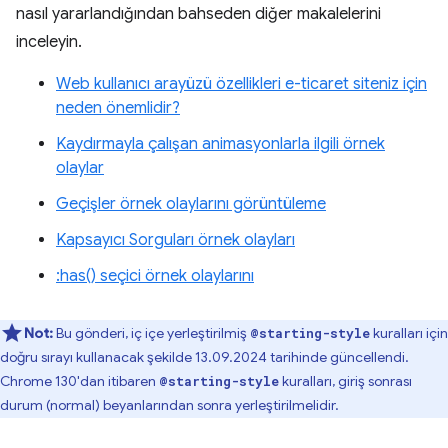
nasıl yararlandığından bahseden diğer makalelerini
inceleyin.
Web kullanıcı arayüzü özellikleri e-ticaret siteniz için
neden önemlidir?
Kaydırmayla çalışan animasyonlarla ilgili örnek
olaylar
Geçişler örnek olaylarını görüntüleme
Kapsayıcı Sorguları örnek olayları
:has() seçici örnek olaylarını
Not:
Bu gönderi, iç içe yerleştirilmiş
kuralları için
@starting-style
doğru sırayı kullanacak şekilde 13.09.2024 tarihinde güncellendi.
Chrome 130'dan itibaren
kuralları, giriş sonrası
@starting-style
durum (normal) beyanlarından sonra yerleştirilmelidir.