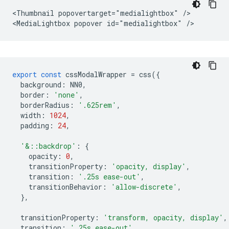
<Thumbnail popovertarget="medialightbox" />

export
const
cssModalWrapper
=
css
({
background
:
NN0
,
border
:
'none'
,
borderRadius
:
'.625rem'
,
width
:
1024
,
padding
:
24
,
'&::backdrop'
:
{
opacity
:
0
,
transitionProperty
:
'opacity, display'
,
transition
:
'.25s ease-out'
,
transitionBehavior
:
'allow-discrete'
,
},
transitionProperty
:
'transform, opacity, display'
,
transition
:
'.25s ease-out'
,