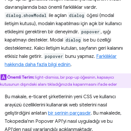
davranışlarında bazı önemli farklılıklar vardır.
dialog.showModal
ile açılan
dialog
öğesi (modal
iletişim kutusu), modalın kapatılması için açık bir kullanıcı
etkileşimi gerektiren bir deneyimdir.
popover
, ışığı
kapatmayı destekler. Modal
dialog
ise bu özelliği
desteklemez. Kalıcı iletişim kutuları, sayfanın geri kalanını
etkisiz hale getirir.
popover
bunu yapmaz.
Farklılıklar
hakkında daha fazla bilgi edinin
.
Önemli Terim:
light-dismiss, bir pop-up öğesinin, kapsayıcı
kutusunun dışındaki alanı tıkladığınızda kapanmasını ifade eder
Bu makale, e-ticaret şirketlerinin yeni CSS ve kullanıcı
arayüzü özelliklerini kullanarak web sitelerini nasıl
geliştirdiğini anlatan
bir serinin parçasıdır
. Bu makalede,
Tokopedia'nın Popover API'yi nasıl uyguladığı ve bu
API'den nasıl yararlandığı açıklanmaktadır.