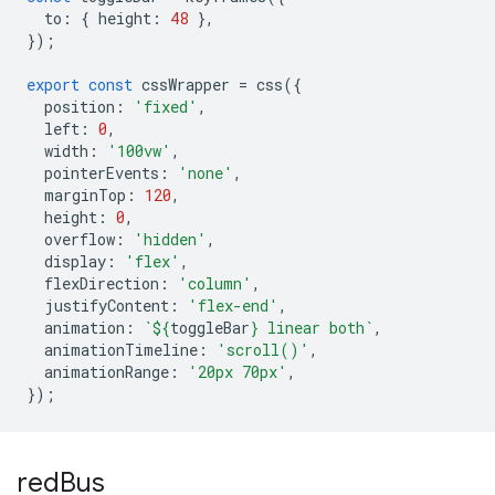
to
:
{
height
:
48
},
});
export
const
cssWrapper
=
css
({
position
:
'fixed'
,
left
:
0
,
width
:
'100vw'
,
pointerEvents
:
'none'
,
marginTop
:
120
,
height
:
0
,
overflow
:
'hidden'
,
display
:
'flex'
,
flexDirection
:
'column'
,
justifyContent
:
'flex-end'
,
animation
:
`
${
toggleBar
}
 linear both`
,
animationTimeline
:
'scroll()'
,
animationRange
:
'20px 70px'
,
});
red
Bus