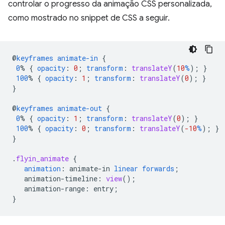
controlar o progresso da animação CSS personalizada,
como mostrado no snippet de CSS a seguir.
@
keyframes
animate-in
{
0
%
{
opacity
:
0
;
transform
:
translateY
(
10
%
);
}
100
%
{
opacity
:
1
;
transform
:
translateY
(
0
);
}
}
@
keyframes
animate-out
{
0
%
{
opacity
:
1
;
transform
:
translateY
(
0
);
}
100
%
{
opacity
:
0
;
transform
:
translateY
(
-10
%
);
}
}
.
flyin_animate
{
animation
:
animate-in
linear
forwards
;
animation-timeline
:
view
();
animation-range
:
entry
;
}