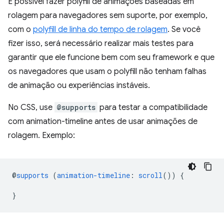
É possível fazer polyfill de animações baseadas em
rolagem para navegadores sem suporte, por exemplo,
com o
polyfill de linha do tempo de rolagem
. Se você
fizer isso, será necessário realizar mais testes para
garantir que ele funcione bem com seu framework e que
os navegadores que usam o polyfill não tenham falhas
de animação ou experiências instáveis.
No CSS, use
@supports
para testar a compatibilidade
com animation-timeline antes de usar animações de
rolagem. Exemplo:
@
supports
(
animation-timeline
:
scroll
())
{
}