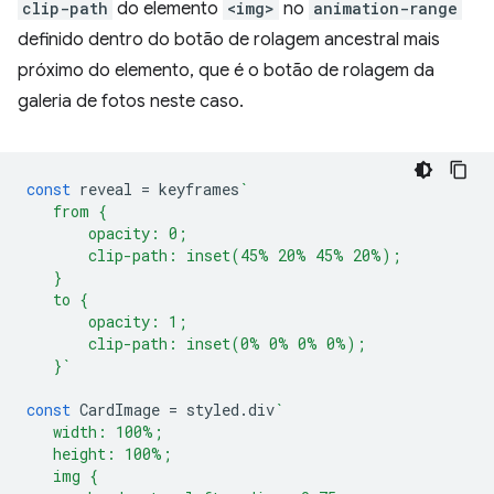
clip-path
do elemento
<img>
no
animation-range
definido dentro do botão de rolagem ancestral mais
próximo do elemento, que é o botão de rolagem da
galeria de fotos neste caso.
const
reveal
=
keyframes
`
   from {
       opacity: 0;
       clip-path: inset(45% 20% 45% 20%);
   }
   to {
       opacity: 1;
       clip-path: inset(0% 0% 0% 0%);
   }`
const
CardImage
=
styled
.
div
`
   width: 100%;
   height: 100%;
   img {