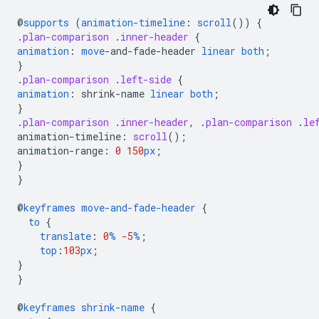
@
supports
(
animation-timeline
:
scroll
())
{
.
plan-comparison
.
inner-header
{
animation
:
move
-
and-fade-header
linear
both
;
}
.
plan-comparison
.
left-side
{
animation
:
shrink-name
linear
both
;
}
.
plan-comparison
.
inner-header
,
.
plan-comparison
.
le
animation-timeline
:
scroll
();
animation-range
:
0
150
px
;
}
}
@
keyframes
move-and-fade-header
{
to
{
translate
:
0
%
-5
%
;
top
:
103
px
;
}
}
@
keyframes
shrink-name
{