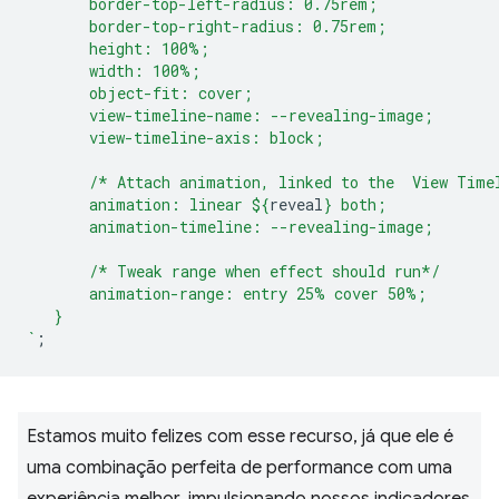
       border-top-left-radius: 0.75rem;
       border-top-right-radius: 0.75rem;
       height: 100%;
       width: 100%;
       object-fit: cover;
       view-timeline-name: --revealing-image;
       view-timeline-axis: block;
       /* Attach animation, linked to the  View Time
       animation: linear 
${
reveal
}
 both;
       animation-timeline: --revealing-image;
       /* Tweak range when effect should run*/
       animation-range: entry 25% cover 50%;
   }
`
;
Estamos muito felizes com esse recurso, já que ele é
uma combinação perfeita de performance com uma