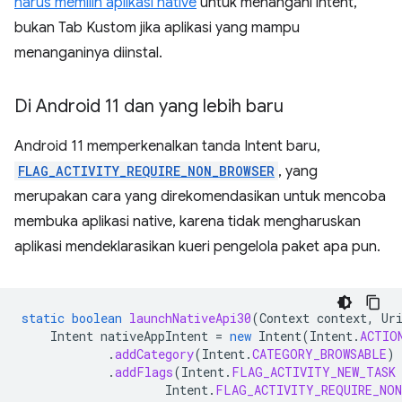
harus memilih aplikasi native
untuk menangani intent,
bukan Tab Kustom jika aplikasi yang mampu
menanganinya diinstal.
Di Android 11 dan yang lebih baru
Android 11 memperkenalkan tanda Intent baru,
FLAG_ACTIVITY_REQUIRE_NON_BROWSER
, yang
merupakan cara yang direkomendasikan untuk mencoba
membuka aplikasi native, karena tidak mengharuskan
aplikasi mendeklarasikan kueri pengelola paket apa pun.
static
boolean
launchNativeApi30
(
Context
context
,
Ur
Intent
nativeAppIntent
=
new
Intent
(
Intent
.
ACTIO
.
addCategory
(
Intent
.
CATEGORY_BROWSABLE
)
.
addFlags
(
Intent
.
FLAG_ACTIVITY_NEW_TASK
Intent
.
FLAG_ACTIVITY_REQUIRE_NON