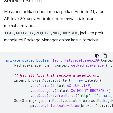
Sebelum Android 11
Meskipun aplikasi dapat menargetkan Android 11, atau
API level 30, versi Android sebelumnya tidak akan
memahami tanda
FLAG_ACTIVITY_REQUIRE_NON_BROWSER
, jadi kita perlu
mengkueri Package Manager dalam kasus tersebut:
private
static
boolean
launchNativeBeforeApi30
(
Conte
PackageManager
pm
=
context
.
getPackageManager
();
// Get all Apps that resolve a generic url
Intent
browserActivityIntent
=
new
Intent
()
.
setAction
(
Intent
.
ACTION_VIEW
)
.
addCategory
(
Intent
.
CATEGORY_BROWSABLE
)
.
setData
(
Uri
.
fromParts
(
"http"
,
""
,
null
Set<String>
genericResolvedList
=
extractPackage
pm
.
queryIntentActivities
(
browserActivity