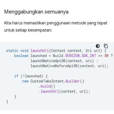
Menggabungkan semuanya
Kita harus memastikan penggunaan metode yang tepat
untuk setiap kesempatan:
static
void
launchUri
(
Context
context
,
Uri
uri
)
{
boolean
launched
=
Build
.
VERSION
.
SDK_INT
>
=
30
?
launchNativeApi30
(
context
,
uri
)
:
launchNativeBeforeApi30
(
context
,
uri
);
if
(
!
launched
)
{
new
CustomTabsIntent
.
Builder
()
.
build
()
.
launchUrl
(
context
,
uri
);
}
}