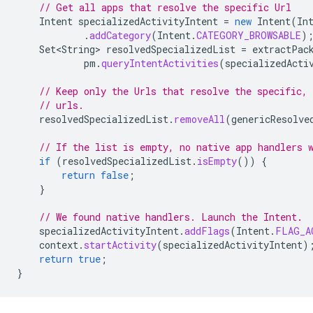
// Get all apps that resolve the specific Url
Intent
specializedActivityIntent
=
new
Intent
(
In
.
addCategory
(
Intent
.
CATEGORY_BROWSABLE
)
Set<String>
resolvedSpecializedList
=
extractPac
pm
.
queryIntentActivities
(
specializedActi
// Keep only the Urls that resolve the specific, 
// urls.
resolvedSpecializedList
.
removeAll
(
genericResolve
// If the list is empty, no native app handlers 
if
(
resolvedSpecializedList
.
isEmpty
())
{
return
false
;
}
// We found native handlers. Launch the Intent.
specializedActivityIntent
.
addFlags
(
Intent
.
FLAG_A
context
.
startActivity
(
specializedActivityIntent
)
return
true
;
}