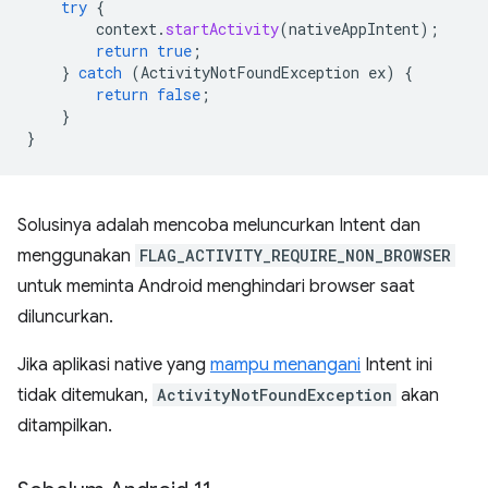
try
{
context
.
startActivity
(
nativeAppIntent
);
return
true
;
}
catch
(
ActivityNotFoundException
ex
)
{
return
false
;
}
}
Solusinya adalah mencoba meluncurkan Intent dan
menggunakan
FLAG_ACTIVITY_REQUIRE_NON_BROWSER
untuk meminta Android menghindari browser saat
diluncurkan.
Jika aplikasi native yang
mampu menangani
Intent ini
tidak ditemukan,
ActivityNotFoundException
akan
ditampilkan.