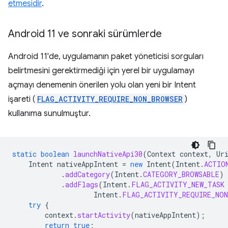
etmesidir
.
Android 11 ve sonraki sürümlerde
Android 11'de, uygulamanın paket yöneticisi sorguları
belirtmesini gerektirmediği için yerel bir uygulamayı
açmayı denemenin önerilen yolu olan yeni bir Intent
işareti (
FLAG_ACTIVITY_REQUIRE_NON_BROWSER
)
kullanıma sunulmuştur.
static
boolean
launchNativeApi30
(
Context
context
,
Ur
Intent
nativeAppIntent
=
new
Intent
(
Intent
.
ACTIO
.
addCategory
(
Intent
.
CATEGORY_BROWSABLE
)
.
addFlags
(
Intent
.
FLAG_ACTIVITY_NEW_TASK
Intent
.
FLAG_ACTIVITY_REQUIRE_NON
try
{
context
.
startActivity
(
nativeAppIntent
);
return
true
;