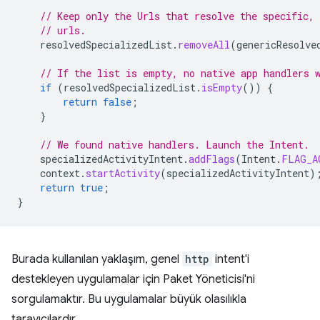
// Keep only the Urls that resolve the specific, 
// urls.
resolvedSpecializedList
.
removeAll
(
genericResolve
// If the list is empty, no native app handlers 
if
(
resolvedSpecializedList
.
isEmpty
())
{
return
false
;
}
// We found native handlers. Launch the Intent.
specializedActivityIntent
.
addFlags
(
Intent
.
FLAG_A
context
.
startActivity
(
specializedActivityIntent
)
return
true
;
}
Burada kullanılan yaklaşım, genel
http
intent'i
destekleyen uygulamalar için Paket Yöneticisi'ni
sorgulamaktır. Bu uygulamalar büyük olasılıkla
tarayıcılardır.