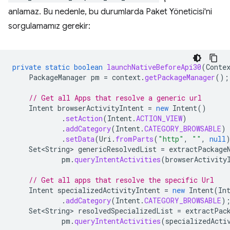
anlamaz. Bu nedenle, bu durumlarda Paket Yöneticisi'ni
sorgulamamız gerekir:
private
static
boolean
launchNativeBeforeApi30
(
Conte
PackageManager
pm
=
context
.
getPackageManager
();
// Get all Apps that resolve a generic url
Intent
browserActivityIntent
=
new
Intent
()
.
setAction
(
Intent
.
ACTION_VIEW
)
.
addCategory
(
Intent
.
CATEGORY_BROWSABLE
)
.
setData
(
Uri
.
fromParts
(
"http"
,
""
,
null
Set<String>
genericResolvedList
=
extractPackage
pm
.
queryIntentActivities
(
browserActivity
// Get all apps that resolve the specific Url
Intent
specializedActivityIntent
=
new
Intent
(
In
.
addCategory
(
Intent
.
CATEGORY_BROWSABLE
)
Set<String>
resolvedSpecializedList
=
extractPac
pm
.
queryIntentActivities
(
specializedActi