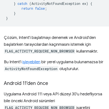
}
catch
(
ActivityNotFoundException
ex
)
{
return
false
;
}
}
Çözüm, Intent'i başlatmayı denemek ve Android'den
başlatırken tarayıcılardan kaçınmasını istemek için
FLAG_ACTIVITY_REQUIRE_NON_BROWSER
kullanmaktır.
Bu Intent'i
işleyebilen
bir yerel uygulama bulunamazsa bir
ActivityNotFoundException
oluşturulur.
Android 11'den önce
Uygulama Android 11'i veya API düzeyi 30'u hedefliyorsa
bile önceki Android sürümleri
FLAG_ACTIVITY_REQUIRE_NON_BROWSER
işaretini