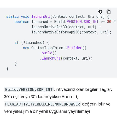
static
void
launchUri
(
Context
context
,
Uri
uri
)
{
boolean
launched
=
Build
.
VERSION
.
SDK_INT
>
=
30
?
launchNativeApi30
(
context
,
uri
)
:
launchNativeBeforeApi30
(
context
,
uri
);
if
(
!
launched
)
{
new
CustomTabsIntent
.
Builder
()
.
build
()
.
launchUrl
(
context
,
uri
);
}
}
Build.VERSION.SDK_INT
, ihtiyacımız olan bilgileri sağlar.
30'a eşit veya 30'dan büyükse Android,
FLAG_ACTIVITY_REQUIRE_NON_BROWSER
değerini bilir ve
yeni yaklaşımla bir yerel uygulama yayınlamayı