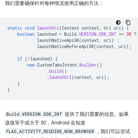
我们需要确保针对每种情况使用正确的方法：
static
void
launchUri
(
Context
context
,
Uri
uri
)
{
boolean
launched
=
Build
.
VERSION
.
SDK_INT
>
=
30
?
launchNativeApi30
(
context
,
uri
)
:
launchNativeBeforeApi30
(
context
,
uri
);
if
(
!
launched
)
{
new
CustomTabsIntent
.
Builder
()
.
build
()
.
launchUrl
(
context
,
uri
);
}
}
Build.VERSION.SDK_INT
提供了我们需要的信息。如果
该值等于或大于 30，Android 会知道
FLAG_ACTIVITY_REQUIRE_NON_BROWSER
，我们可以尝试