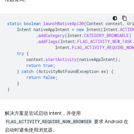
static
boolean
launchNativeApi30
(
Context
context
,
Ur
Intent
nativeAppIntent
=
new
Intent
(
Intent
.
ACTIO
.
addCategory
(
Intent
.
CATEGORY_BROWSABLE
)
.
addFlags
(
Intent
.
FLAG_ACTIVITY_NEW_TASK
Intent
.
FLAG_ACTIVITY_REQUIRE_NON
try
{
context
.
startActivity
(
nativeAppIntent
);
return
true
;
}
catch
(
ActivityNotFoundException
ex
)
{
return
false
;
}
}
解决方案是尝试启动 intent，并使用
FLAG_ACTIVITY_REQUIRE_NON_BROWSER
要求 Android 在
启动时避免使用浏览器。