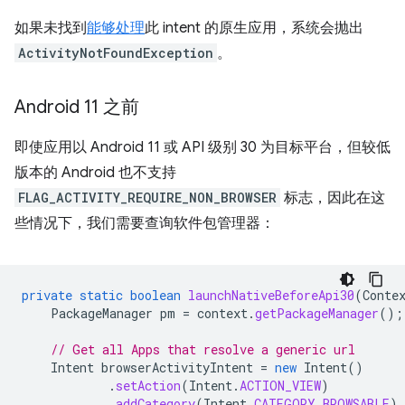
如果未找到
能够处理
此 intent 的原生应用，系统会抛出
ActivityNotFoundException
。
Android 11 之前
即使应用以 Android 11 或 API 级别 30 为目标平台，但较低
版本的 Android 也不支持
FLAG_ACTIVITY_REQUIRE_NON_BROWSER
标志，因此在这
些情况下，我们需要查询软件包管理器：
private
static
boolean
launchNativeBeforeApi30
(
Conte
PackageManager
pm
=
context
.
getPackageManager
();
// Get all Apps that resolve a generic url
Intent
browserActivityIntent
=
new
Intent
()
.
setAction
(
Intent
.
ACTION_VIEW
)
.
addCategory
(
Intent
.
CATEGORY_BROWSABLE
)