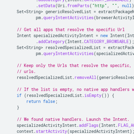
.
setData
(
Uri
.
fromParts
(
"http"
,
""
,
null
Set<String>
genericResolvedList
=
extractPackage
pm
.
queryIntentActivities
(
browserActivity
// Get all apps that resolve the specific Url
Intent
specializedActivityIntent
=
new
Intent
(
In
.
addCategory
(
Intent
.
CATEGORY_BROWSABLE
)
Set<String>
resolvedSpecializedList
=
extractPac
pm
.
queryIntentActivities
(
specializedActi
// Keep only the Urls that resolve the specific, 
// urls.
resolvedSpecializedList
.
removeAll
(
genericResolve
// If the list is empty, no native app handlers 
if
(
resolvedSpecializedList
.
isEmpty
())
{
return
false
;
}
// We found native handlers. Launch the Intent.
specializedActivityIntent
.
addFlags
(
Intent
.
FLAG_A
context
.
startActivity
(
specializedActivityIntent
)