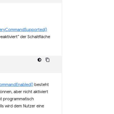
eryCommandSupported()
eaktiviert“ der Schaltfläche
ommandEnabled()
besteht
nnen, aber nicht aktiviert
icht programmatisch
lls wird dem Nutzer eine