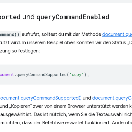
ported
und
query
Command
Enabled
ommand()
aufrufst, solltest du mit der Methode
document.qu
ützt wird. In unserem Beispiel oben könnten wir den Status „D
zung so festlegen:
cument
.
queryCommandSupported
(
'copy'
);
ocument.queryCommandSupported()
und
document.queryC
und „Kopieren“ zwar von einem Browser unterstützt werden kö
t ausgewählt ist. Das ist nützlich, wenn Sie die Textauswahl n
möchten, dass der Befehl wie erwartet funktioniert. Andernfa