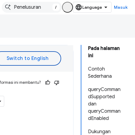
/
Masuk
Pada halaman
ini
Contoh
Sederhana
formasi ini membantu?
queryComman
dSupported
dan
queryComman
dEnabled
Dukungan