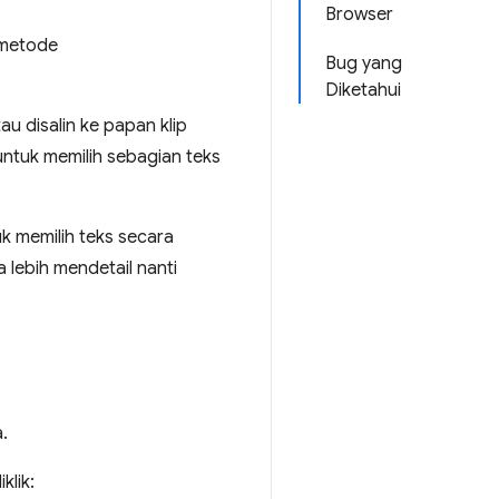
Browser
 metode
Bug yang
Diketahui
au disalin ke papan klip
tuk memilih sebagian teks
k memilih teks secara
 lebih mendetail nanti
.
klik: