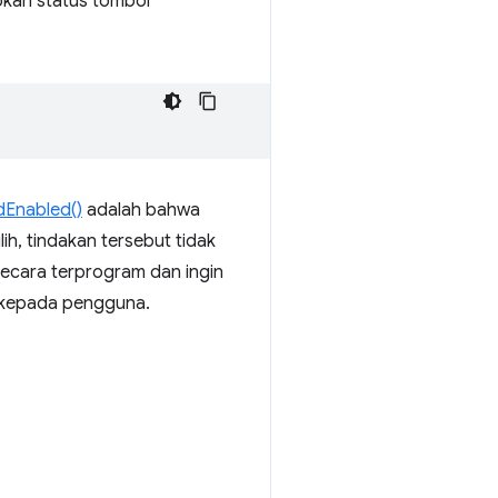
pkan status tombol
Enabled()
adalah bahwa
lih, tindakan tersebut tidak
 secara terprogram dan ingin
n kepada pengguna.