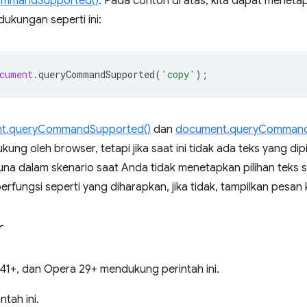
ommandSupported()
. Pada contoh di atas, kita dapat meneta
ukungan seperti ini:
cument
.
queryCommandSupported
(
'copy'
);
t.queryCommandSupported()
dan
document.queryCommand
ung oleh browser, tetapi jika saat ini tidak ada teks yang dipi
rguna dalam skenario saat Anda tidak menetapkan pilihan teks
erfungsi seperti yang diharapkan, jika tidak, tampilkan pesa
r
 41+, dan Opera 29+ mendukung perintah ini.
tah ini.