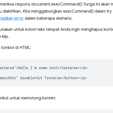
eriksa respons document.execCommand(); fungsi ini akan men
au diaktifkan. Kita menggabungkan execCommand() dalam try 
pilkan error
dalam beberapa skenario.
igunakan untuk kolom teks tempat Anda ingin menghapus kon
klip.
 tombol di HTML:
extarea">Hello I'm some text</textarea></p>

erikut untuk memotong konten: