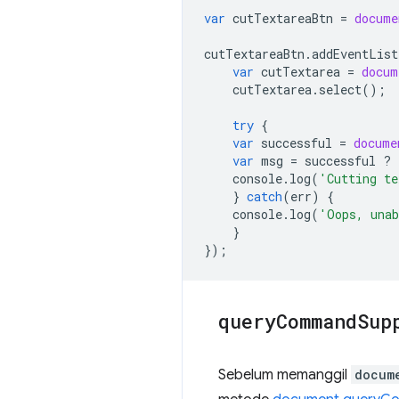
var
cutTextareaBtn
=
docume
cutTextareaBtn
.
addEventList
var
cutTextarea
=
docum
cutTextarea
.
select
();
try
{
var
successful
=
docume
var
msg
=
successful
?
console
.
log
(
'Cutting te
}
catch
(
err
)
{
console
.
log
(
'Oops, unab
}
});
query
Command
Sup
Sebelum memanggil
docum