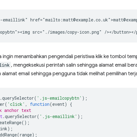
-emaillink" href="mailto:matt@example.co.uk">matt@examp
ta ingin menambahkan pengendali peristiwa klik ke tombol temp
link
, mengeksekusi perintah salin sehingga alamat email ber
n alamat email sehingga pengguna tidak melihat pemilihan terja
.
querySelector
(
'.js-emailcopybtn'
);
er
(
'click'
,
function
(
event
)
{
k anchor text
t
.
querySelector
(
'.js-emaillink'
);
eateRange
();
ink
);
ddRange
(
range
);