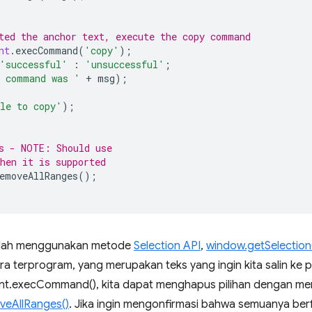
ted the anchor text, execute the copy command
nt
.
execCommand
(
'copy'
);
'successful'
:
'unsuccessful'
;
l command was '
+
msg
);
le to copy'
);
s - NOTE: Should use
hen it is supported
emoveAllRanges
();
adalah menggunakan metode
Selection API
,
window.getSelection
cara terprogram, yang merupakan teks yang ingin kita salin ke
t.execCommand(), kita dapat menghapus pilihan dengan me
veAllRanges()
. Jika ingin mengonfirmasi bahwa semuanya ber