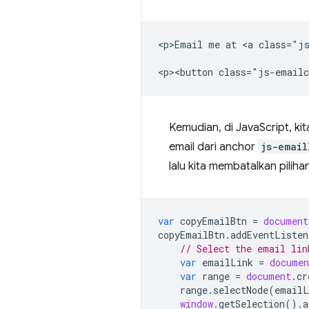
<p>Email me at <a class="js
Kemudian, di JavaScript, ki
email dari anchor
js-email
lalu kita membatalkan piliha
var
copyEmailBtn
=
document
copyEmailBtn
.
addEventListen
// Select the email lin
var
emailLink
=
documen
var
range
=
document
.
cr
range
.
selectNode
(
emailL
window
.
getSelection
().
a