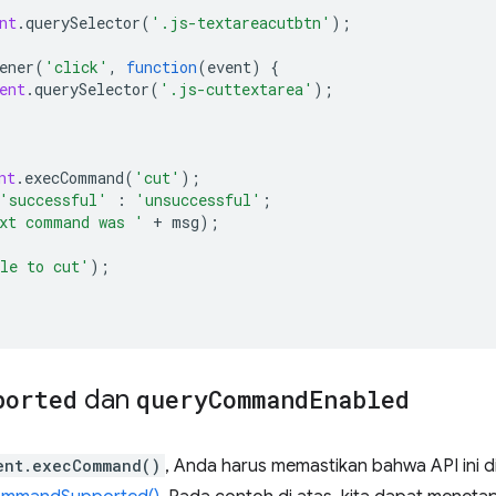
nt
.
querySelector
(
'.js-textareacutbtn'
);
ener
(
'click'
,
function
(
event
)
{
ent
.
querySelector
(
'.js-cuttextarea'
);
nt
.
execCommand
(
'cut'
);
'successful'
:
'unsuccessful'
;
xt command was '
+
msg
);
le to cut'
);
ported
dan
query
Command
Enabled
ent.execCommand()
, Anda harus memastikan bahwa API ini