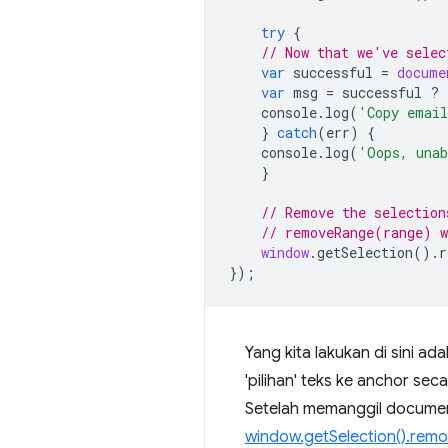
try
{
// Now that we've selec
var
successful
=
docume
var
msg
=
successful
?
console
.
log
(
'Copy emai
}
catch
(
err
)
{
console
.
log
(
'Oops, unab
}
// Remove the selection
// removeRange(range) w
window
.
getSelection
().
r
});
Yang kita lakukan di sini 
'pilihan' teks ke anchor se
Setelah memanggil documen
window.getSelection().remo