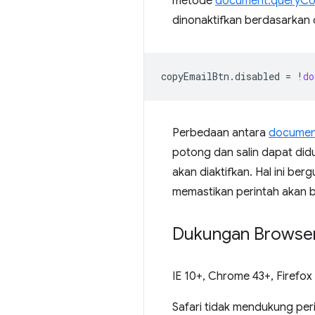
metode
document.queryC
dinonaktifkan berdasarkan d
copyEmailBtn
.
disabled
=
!
do
Perbedaan antara
documen
potong dan salin dapat diduk
akan diaktifkan. Hal ini be
memastikan perintah akan b
Dukungan Browse
IE 10+, Chrome 43+, Firefox
Safari tidak mendukung perin