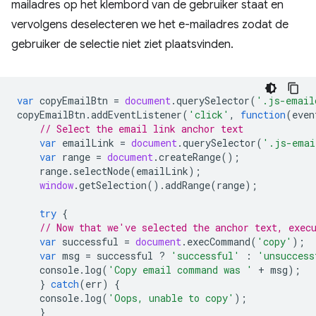
mailadres op het klembord van de gebruiker staat en
vervolgens deselecteren we het e-mailadres zodat de
gebruiker de selectie niet ziet plaatsvinden.
var
copyEmailBtn
=
document
.
querySelector
(
'.js-email
copyEmailBtn
.
addEventListener
(
'click'
,
function
(
even
// Select the email link anchor text
var
emailLink
=
document
.
querySelector
(
'.js-emai
var
range
=
document
.
createRange
();
range
.
selectNode
(
emailLink
);
window
.
getSelection
().
addRange
(
range
);
try
{
// Now that we've selected the anchor text, exec
var
successful
=
document
.
execCommand
(
'copy'
);
var
msg
=
successful
?
'successful'
:
'unsuccess
console
.
log
(
'Copy email command was '
+
msg
);
}
catch
(
err
)
{
console
.
log
(
'Oops, unable to copy'
);
}