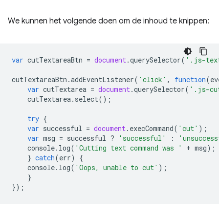
We kunnen het volgende doen om de inhoud te knippen:
var
cutTextareaBtn
=
document
.
querySelector
(
'.js-tex
cutTextareaBtn
.
addEventListener
(
'click'
,
function
(
ev
var
cutTextarea
=
document
.
querySelector
(
'.js-cu
cutTextarea
.
select
();
try
{
var
successful
=
document
.
execCommand
(
'cut'
);
var
msg
=
successful
?
'successful'
:
'unsuccess
console
.
log
(
'Cutting text command was '
+
msg
);
}
catch
(
err
)
{
console
.
log
(
'Oops, unable to cut'
);
}
});