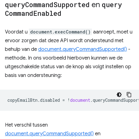
query
Command
Supported
en
query
Command
Enabled
Voordat u
document.execCommand()
aanroept, moet u
ervoor zorgen dat deze API wordt ondersteund met
behulp van de
document.queryCommandSupported()
-
methode. In ons voorbeeld hierboven kunnen we de
uitgeschakelde status van de knop als volgt instellen op
basis van ondersteuning:
copyEmailBtn
.
disabled
=
!
document
.
queryCommandSuppor
Het verschil tussen
document.queryCommandSupported()
en