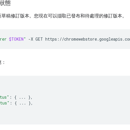
狀態
新草稿修訂版本。您現在可以擷取已發布和待處理的修訂版本。
rer 
$TOKEN
"
-X
GET
應：
tus"
:
{
...
},
atus"
:
{
...
},