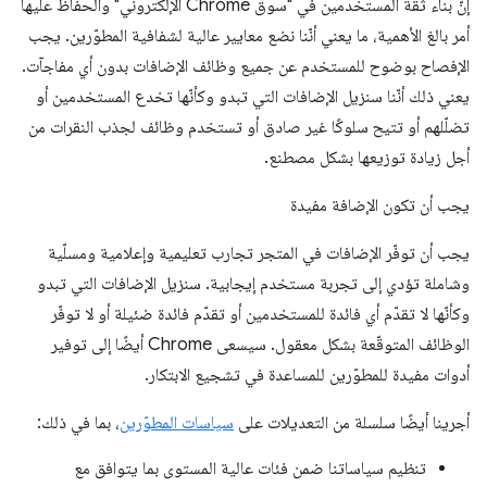
إنّ بناء ثقة المستخدمين في "سوق Chrome الإلكتروني" والحفاظ عليها
أمر بالغ الأهمية، ما يعني أنّنا نضع معايير عالية لشفافية المطوّرين. يجب
الإفصاح بوضوح للمستخدم عن جميع وظائف الإضافات بدون أي مفاجآت.
يعني ذلك أنّنا سنزيل الإضافات التي تبدو وكأنّها تخدع المستخدمين أو
تضلّلهم أو تتيح سلوكًا غير صادق أو تستخدم وظائف لجذب النقرات من
أجل زيادة توزيعها بشكل مصطنع.
يجب أن تكون الإضافة مفيدة
يجب أن توفّر الإضافات في المتجر تجارب تعليمية وإعلامية ومسلّية
وشاملة تؤدي إلى تجربة مستخدم إيجابية. سنزيل الإضافات التي تبدو
وكأنّها لا تقدّم أي فائدة للمستخدمين أو تقدّم فائدة ضئيلة أو لا توفّر
الوظائف المتوقّعة بشكل معقول. سيسعى Chrome أيضًا إلى توفير
أدوات مفيدة للمطوّرين للمساعدة في تشجيع الابتكار.
أجرينا أيضًا سلسلة من التعديلات على
سياسات المطوّرين
، بما في ذلك:
تنظيم سياساتنا ضمن فئات عالية المستوى بما يتوافق مع