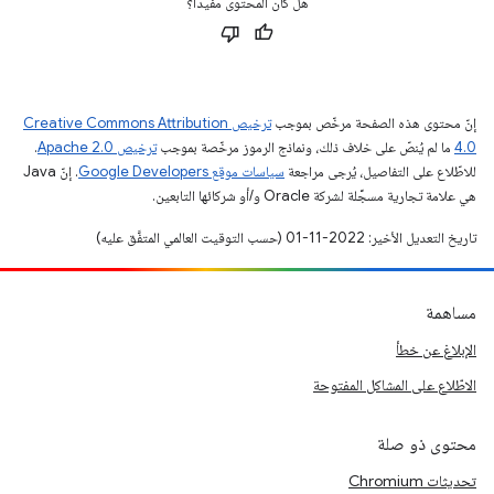
هل كان المحتوى مفيدًا؟
إنّ محتوى هذه الصفحة مرخّص بموجب
ترخيص Creative Commons Attribution
4.0‏
ما لم يُنصّ على خلاف ذلك، ونماذج الرموز مرخّصة بموجب
ترخيص Apache 2.0‏
.
للاطّلاع على التفاصيل، يُرجى مراجعة
سياسات موقع Google Developers‏
. إنّ Java
هي علامة تجارية مسجَّلة لشركة Oracle و/أو شركائها التابعين.
تاريخ التعديل الأخير: 2022-11-01 (حسب التوقيت العالمي المتفَّق عليه)
مساهمة
الإبلاغ عن خطأ
الاطّلاع على المشاكل المفتوحة
محتوى ذو صلة
تحديثات Chromium