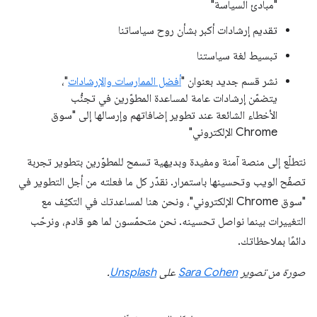
"مبادئ السياسة"
تقديم إرشادات أكبر بشأن روح سياساتنا
تبسيط لغة سياستنا
نشر قسم جديد بعنوان "
أفضل الممارسات والإرشادات
"،
يتضمّن إرشادات عامة لمساعدة المطوّرين في تجنُّب
الأخطاء الشائعة عند تطوير إضافاتهم وإرسالها إلى "سوق
Chrome الإلكتروني"
نتطلّع إلى منصة آمنة ومفيدة وبديهية تسمح للمطوّرين بتطوير تجربة
تصفّح الويب وتحسينها باستمرار. نقدّر كل ما فعلته من أجل التطوير في
"سوق Chrome الإلكتروني"، ونحن هنا لمساعدتك في التكيّف مع
التغييرات بينما نواصل تحسينه. نحن متحمّسون لما هو قادم، ونرحّب
دائمًا بملاحظاتك.
صورة من تصوير
Sara Cohen
على
Unsplash
.