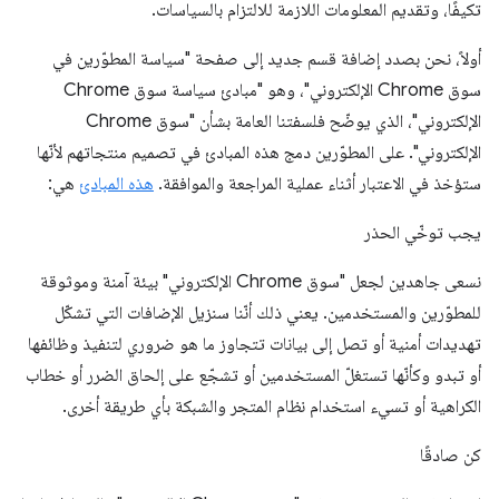
تكيفًا، وتقديم المعلومات اللازمة للالتزام بالسياسات.
أولاً، نحن بصدد إضافة قسم جديد إلى صفحة "سياسة المطوّرين في
سوق Chrome الإلكتروني"، وهو "مبادئ سياسة سوق Chrome
الإلكتروني"، الذي يوضّح فلسفتنا العامة بشأن "سوق Chrome
الإلكتروني". على المطوّرين دمج هذه المبادئ في تصميم منتجاتهم لأنّها
ستؤخذ في الاعتبار أثناء عملية المراجعة والموافقة.
هذه المبادئ
هي:
يجب توخّي الحذر
نسعى جاهدين لجعل "سوق Chrome الإلكتروني" بيئة آمنة وموثوقة
للمطوّرين والمستخدمين. يعني ذلك أنّنا سنزيل الإضافات التي تشكّل
تهديدات أمنية أو تصل إلى بيانات تتجاوز ما هو ضروري لتنفيذ وظائفها
أو تبدو وكأنّها تستغلّ المستخدمين أو تشجّع على إلحاق الضرر أو خطاب
الكراهية أو تسيء استخدام نظام المتجر والشبكة بأي طريقة أخرى.
كن صادقًا