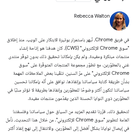
Rebecca Walton
في فريق Chrome، نُبهر باستمرار بوتيرة الابتكار على الويب. منذ إطلاق
"سوق Chrome الإلكتروني" (CWS)، كان هدفنا هو إتاحة إنشاء
منتجات مبتكرة ومفيدة، ولم يكن بإمكاننا تحقيق ذلك بدون توفّر منتدى
غني بالمطوّرين. مع تطوّر مجموعة المنتجات المتوفّرة على "سوق
Chrome الإلكتروني" على مرّ السنين، تلقّينا بعض الملاحظات المهمة
بشأن طريقة كتابة سياساتنا وإنفاذها. نوافق على أنّه بإمكاننا تحسين
سياساتنا لتكون أكثر وضوحًا للمطوّرين وإنفاذها بطريقة لا تؤثر سلبًا في
المطوّرين ذوي النوايا الحسنة الذين يقدّمون منتجات مفيدة.
لتحقيق ذلك، قرّرنا تقديم المزيد من السياق حول سياساتنا وفلسفتنا
العامة لتطوير "سوق Chrome الإلكتروني". من خلال هذا التحديث، نأمل
في إيصال نوايانا بشكل أفضل إلى المطوّرين، والانتقال إلى نهج إنفاذ أكثر