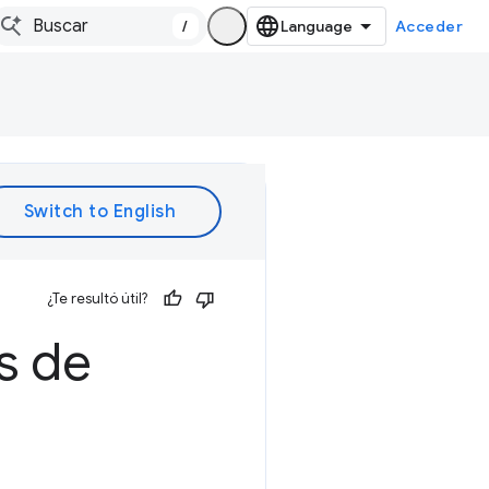
/
Acceder
¿Te resultó útil?
s de