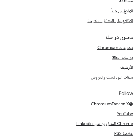
مساهمة
الإبلاغ عن خطأ
الاطّلاع على المشاكل المفتوحة
محتوى ذو صلة
تحديثات Chromium
دراسات الحالة
الأرشيف
ملفات البودكاست والعروض
Follow
@ChromiumDev on X
YouTube
Chrome للمطوّرين على LinkedIn
خلاصة RSS