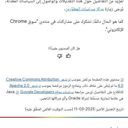
لمزيد من التفاصيل حول هذه التعديلات والوصول إلى السياسات المعدَّلة،
يُرجى زيارة
مركز سياسات المطوّرين
.
كما هو الحال دائمًا، نشكرك على مشاركتك في منتدى "سوق Chrome
الإلكتروني".
هل كان المحتوى مفيدًا؟
إنّ محتوى هذه الصفحة مرخّص بموجب
ترخيص Creative Commons Attribution
4.0‏
ما لم يُنصّ على خلاف ذلك، ونماذج الرموز مرخّصة بموجب
ترخيص Apache 2.0‏
.
للاطّلاع على التفاصيل، يُرجى مراجعة
سياسات موقع Google Developers‏
. إنّ Java
هي علامة تجارية مسجَّلة لشركة Oracle و/أو شركائها التابعين.
تاريخ التعديل الأخير: 2025-03-11 (حسب التوقيت العالمي المتفَّق عليه)