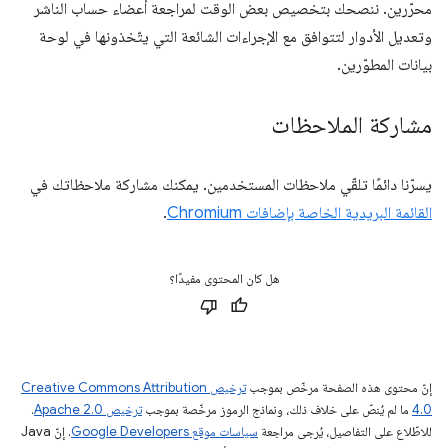
محرّرين. ننصحك بتخصيص بعض الوقت لمراجعة أعضاء حساب الناشر
وتعديل الأدوار لتتوافق مع الإجراءات الشائعة التي يتّخذونها في لوحة
بيانات المطوّرين.
مشاركة الملاحظات
يسرّنا دائمًا تلقّي ملاحظات المستخدمين. يمكنك مشاركة ملاحظاتك في
القائمة البريدية الخاصة بإضافات Chromium
.
هل كان المحتوى مفيدًا؟
إنّ محتوى هذه الصفحة مرخّص بموجب
ترخيص Creative Commons Attribution
4.0‏
ما لم يُنصّ على خلاف ذلك، ونماذج الرموز مرخّصة بموجب
ترخيص Apache 2.0‏
.
للاطّلاع على التفاصيل، يُرجى مراجعة
سياسات موقع Google Developers‏
. إنّ Java