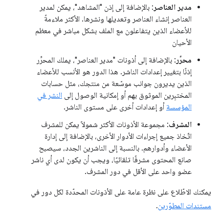
مدير العناصر
: بالإضافة إلى إذن "المشاهد"، يمكن لمدير
العناصر إنشاء العناصر وتعديلها ونشرها. الأكثر ملاءمةً
للأعضاء الذين يتفاعلون مع الملف بشكل مباشر في معظم
الأحيان
محرِّر
: بالإضافة إلى أذونات "مدير العناصر"، يملك المحرِّر
إذنًا بتغيير إعدادات الناشر. هذا الدور هو الأنسب للأعضاء
الذين يديرون جوانب موسّعة من منتجك، مثل حسابات
المختبِرين الموثوق بهم أو إمكانية الوصول إلى
النشر في
المؤسسة
أو إعدادات أخرى على مستوى الناشر.
المشرف
: مجموعة الأذونات الأكثر شمولاً يمكن للمشرف
اتّخاذ جميع إجراءات الأدوار الأخرى، بالإضافة إلى إدارة
الأعضاء وأدوارهم. بالنسبة إلى الناشرين الجدد، سيصبح
صانع المحتوى مشرفًا تلقائيًا، ويجب أن يكون لدى أي ناشر
عضو واحد على الأقل في دور المشرف.
يمكنك الاطّلاع على نظرة عامة على الأذونات المحدّدة لكل دور في
مستندات المطوّرين
.