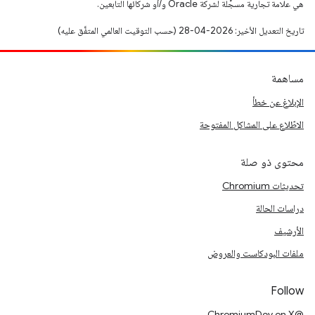
هي علامة تجارية مسجَّلة لشركة Oracle و/أو شركائها التابعين.
تاريخ التعديل الأخير: 2026-04-28 (حسب التوقيت العالمي المتفَّق عليه)
مساهمة
الإبلاغ عن خطأ
الاطّلاع على المشاكل المفتوحة
محتوى ذو صلة
تحديثات Chromium
دراسات الحالة
الأرشيف
ملفات البودكاست والعروض
Follow
@ChromiumDev on X