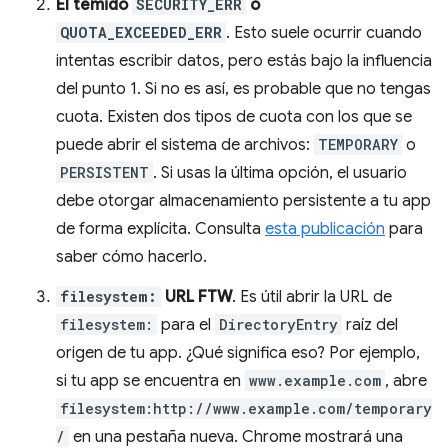
El temido
SECURITY_ERR
o
QUOTA_EXCEEDED_ERR
. Esto suele ocurrir cuando
intentas escribir datos, pero estás bajo la influencia
del punto 1. Si no es así, es probable que no tengas
cuota. Existen dos tipos de cuota con los que se
puede abrir el sistema de archivos:
TEMPORARY
o
PERSISTENT
. Si usas la última opción, el usuario
debe otorgar almacenamiento persistente a tu app
de forma explícita. Consulta
esta publicación
para
saber cómo hacerlo.
filesystem:
URL FTW
. Es útil abrir la URL de
filesystem:
para el
DirectoryEntry
raíz del
origen de tu app. ¿Qué significa eso? Por ejemplo,
si tu app se encuentra en
www.example.com
, abre
filesystem:http://www.example.com/temporary
/
en una pestaña nueva. Chrome mostrará una