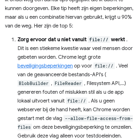
kunnen doorgeven. Elke tip heeft zijn eigen beperkingen,
maar als u een combinatie hiervan gebruikt, krijgt u 90%
van de weg. Hier zijn de top 5:
Zorg ervoor dat u niet vanuit
file://
werkt
.
Dit is een stiekeme kwestie waar veel mensen door
gebeten worden. Chrome legt grote
beveiligingsbeperkingen
op voor
file://
. Veel
van de geavanceerde bestands-API's (
BlobBuilder
,
FileReader
, Filesystem API,...)
genereren fouten of mislukken stil als u de app
lokaal uitvoert vanuit
file://
. Als u geen
webserver bij de hand heeft, kan Chrome worden
gestart met de vlag
--allow-file-access-from-
files
om deze beveiligingsbeperking te omzeilen.
Gebruik deze vlag alleen voor testdoeleinden.