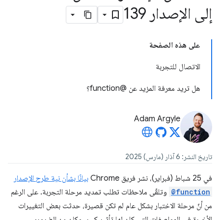
إلى الإصدار 139
على هذه الصفحة
الاتصال للتجربة
هل تريد معرفة المزيد عن @function؟
Adam Argyle
تاريخ النشر: 6 آذار (مارس) 2025
في 25 شباط (فبراير)، نشر فريق Chrome
بيانًا بشأن نية طرح الإصدار
@function
وتلقّى ملاحظات تطلب تمديد مرحلة التجربة. على الرغم
من أنّ مرحلة الاختبار بشكل عام لم تكن قصيرة، حدثت بعض التغييرات
الأخيرة في المواصفات التي كان لها تأثير كبير، وكان من الضروري