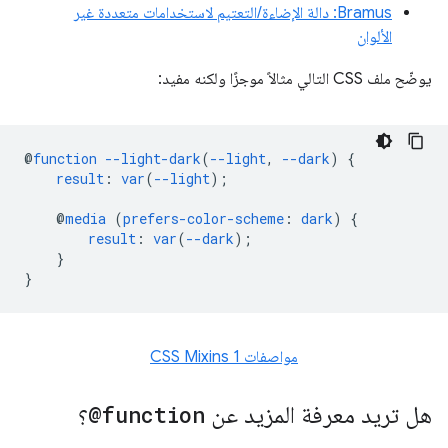
Bramus: دالة الإضاءة/التعتيم لاستخدامات متعددة غير
الألوان
يوضّح ملف CSS التالي مثالاً موجزًا ولكنه مفيد:
@
function
--light-dark
(
--light
,
--dark
)
{
result
:
var
(
--light
);
@
media
(
prefers-color-scheme
:
dark
)
{
result
:
var
(
--dark
);
}
}
مواصفات CSS Mixins 1
هل تريد معرفة المزيد عن
@function
؟