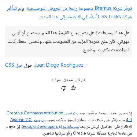
توفّر شركة Bramus مجموعة رائعة من العروض التوضيحية
، و
لم تتأخّر
شركة CSS Tricks أيضًا في الانضمام إلى هذا الحدث
.
هل هناك وسيطات؟ هل يتم إرجاع القيم؟ هذا الخبر يستحق أن أرمي
قهوتي. كان عليّ معرفة المزيد من المعلومات عنها، ولحسن الحظ، كانت
المواصفات مكتوبة بوضوح.
-
Juan Diego Rodriguez
حول
حيل CSS
هل كان المحتوى مفيدًا؟
إنّ محتوى هذه الصفحة مرخّص بموجب
ترخيص Creative Commons Attribution
4.0‏
ما لم يُنصّ على خلاف ذلك، ونماذج الرموز مرخّصة بموجب
ترخيص Apache 2.0‏
.
للاطّلاع على التفاصيل، يُرجى مراجعة
سياسات موقع Google Developers‏
. إنّ Java
هي علامة تجارية مسجَّلة لشركة Oracle و/أو شركائها التابعين.