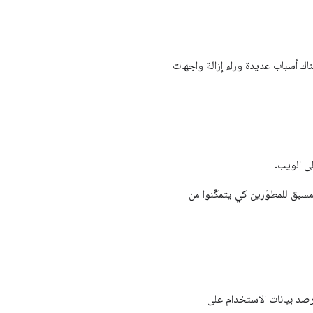
ناك أسباب عديدة وراء إزالة واجهات
لى الويب.
مسبق للمطوّرين كي يتمكّنوا من
ديم مقاييس زمنية في "وحدة تحكّم أدوات مطوّري البرامج في Chrome" عند رصد بيانات الاستخدام على