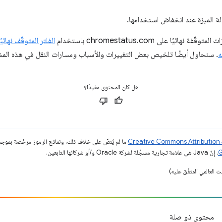
الة الميزة عند انخفاض استخدامها.
يًا على chromestatus.com باستخدام
الفلتر المتوقّف نهائيًا
ه
. سنحاول أيضًا تلخيص بعض التغييرات والأسباب ومسارات النقل في هذه المش
هل كان المحتوى مفيدًا؟
ما لم يُنصّ على خلاف ذلك، ونماذج الرموز مرخّصة بمو
. إنّ Java هي علامة تجارية مسجَّلة لشركة Oracle و/أو شركائها التابعين.
محتوى ذو صلة