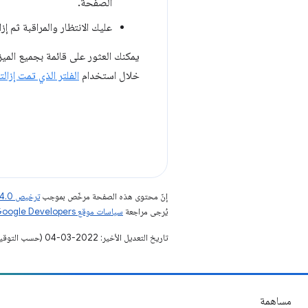
الصفحة.
عليك الانتظار والمراقبة ثم إز
يمكنك العثور على قائمة بجميع الميزات المتوقّفة نهائ
خلال استخدام
الفلتر الذي تمت إزالت
إنّ محتوى هذه الصفحة مرخّص بموجب
ترخيص Creative Commons Attribution 4.0‏
يُرجى مراجعة
سياسات موقع Google Developers‏
تاريخ التعديل الأخير: 2022-03-04 (حسب التوقيت العالمي المتفَّق عليه)
مساهمة