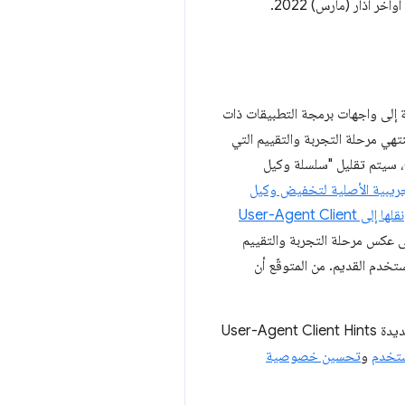
لإضافة إلى واجهات برمجة التطبيقات ذات
وبعد هذا التاريخ، سيتم تقليل "سلسلة وكيل
الفترة التجريبية الأصلية لتخفيض وكيل
نقلها إلى User-Agent Client
ى عكس مرحلة التجربة والتقييم
تخدم القديم. من المتوقّع أن
تشكِّل هذه الخطوة جزءًا من استراتيجية لاستبدال استخدام سلسلة "وكيل المستخدم" بواجهة برمجة التطبيقات الجديدة User-Agent Client Hints
ستخدم
و
تحسين خصوصية