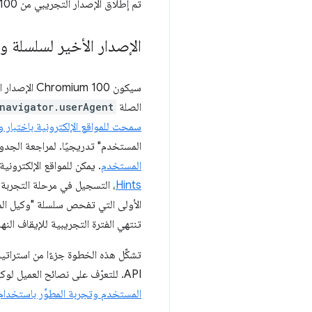
تم إطلاق الإصدار التجريبي من Chrome 100 في 3 آذار (مارس) 2022، ومن المتوقّع أن يصبح الإصدار الثابت في أواخر آذار (مارس) 2022.
الإصدار الأخير لسلسلة 
سيكون  100
الصلة
navigator.userAgent
سمحت للمواقع الإلكترونية باختبار و
المستخدم" تدريجيًا. لمراجعة الجدول
المستخدم
. يمكن للمواقع الإلكترونية التي تحت
Hints
، التسجيل في مرحلة التجربة و
الأولى التي تفحص سلسلة "وكيل المست
تنتهي الفترة التجريبية للإيقاف النهائي
API. للتعرّف على نصائح العميل لوكيل المستخدم، يمكنك الاطّلاع على مقالة
المستخدم وتجربة المطوِّر باستخدا