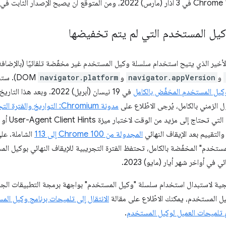
وكيل المستخدم التي لم يتم تخفيضها
Chromium الإصدار الأخير الذي يتيح استخدام سلسلة وكيل المستخدم غير مخفّضة تلقائيًا (با
و
navigator.appVersion
و
navigator.platform
DOM). ستنتهي مرحلة التجربة والتقييم التي
كيل المستخدم المخفَّض بالكامل
في 19 نيسان (أبريل) 2022. 
 الزمني بالكامل، يُرجى الاطّلاع على
مدونة Chromium: التواريخ و
اج إلى مزيد من الوقت لاختبار ميزة User-Agent Client Hints أو
التقييم بعد الإيقاف النهائي
المجدولة من Chrome 100 إلى 113
الشاملة. عل
خدم" المخفّضة بالكامل، تحتفظ الفترة التجريبية للإيقاف النهائي بوكيل المس
 في أواخر شهر أيار (مايو) 2023.
الانتقال إلى تلميحات برنامج وكيل الم
م تلميحات العميل لوكيل المستخدم
.