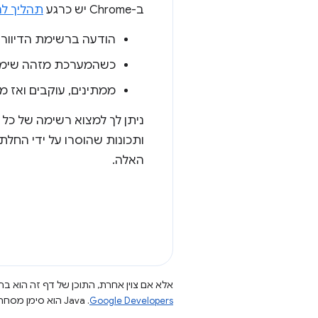
ב-Chrome יש כרגע
תהליך לה
הודעה ברשימת הדיוור
כשהמערכת מזהה שימוש בד
ממתינים, עוקבים ואז מ
ניתן לך למצוא רשימה של כל התכונות שה
ותכונות שהוסרו על ידי החלת
האלה.
אלא אם צוין אחרת, התוכן של דף זה הוא ברי
Google Developers‏
.‏ Java הוא סימן מסחרי רשום של חברת Oracle ו/או של השותפים העצמאיים שלה.