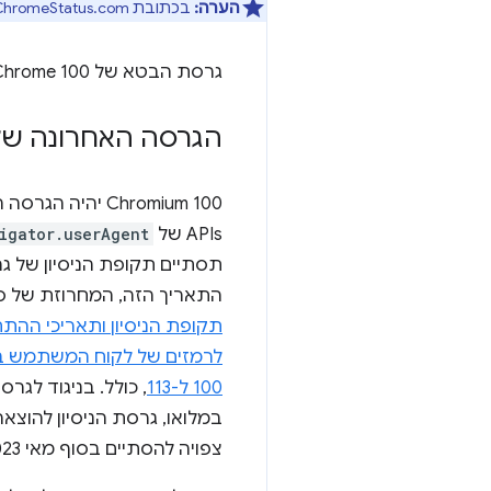
הערה:
בכתובת ChromeStatus.com אפשר למצוא רשימות של
גרסת הבטא של Chrome 100 הושקה ב-3 במרץ 2022, והיא צפויה להפוך לגרסה היציבה בסוף מרץ 2022.
הגרסה האחרונה של
APIs של
igator.userAgent
תסתיים תקופת הניסיון של ג
התאריך הזה, המחרוזת של ס
תקופת הניסיון ותאריכי ה
לרמזים של לקוח המשתמש ב-er-Agent
100 ל-113
, כולל. בניגוד לג
צפויה להסתיים בסוף מאי 2023.