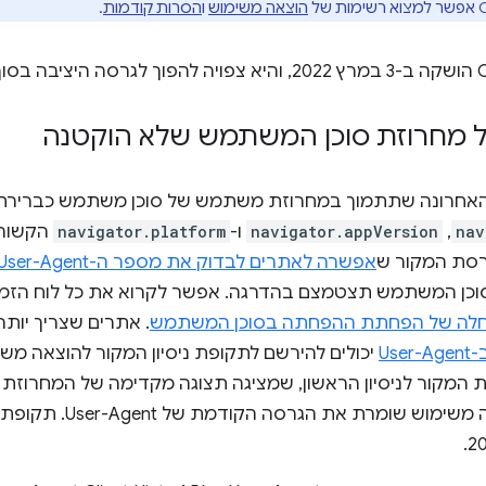
הוצאה משימוש
ו
הסרות קודמות
.
 מחרוזת סוכן המשתמש שלא הוקטנה
nav
,
navigator.appVersion
ו-
navigator.platform
רסת המקור ש
אפשרה לאתרים לבדוק את מספר ה-User-Agent המצומצם הזה
וכן המשתמש תצטמצם בהדרגה. אפשר לקרוא את כל לוח הזמנ
התחלה של הפחתת ההפחתה בסוכן המשתמש
. אתרים שצריך יותר
Us
יכולים להירשם לתקופת ניסיון המקור להוצאה מש
רסת המקור לניסיון הראשון, שמציגה תצוגה מקדימה של המחרוז
במלואו, גרסת הניסיון להוצא