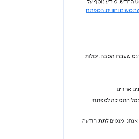
זהו חלק מאסטרטגיה להחלפת השימוש במחרוזת User-Agent ב-User-Agent Client Hints API החדש. מידע נוסף על
תמשים וחוויית המפתח
ירים ממשקי API מפלטפורמת האינטרנט שעברו הסבה. יכולות
ם אחרים.
ת נטל התמיכה למפתחי
אנחנו מנסים לתת הודעה