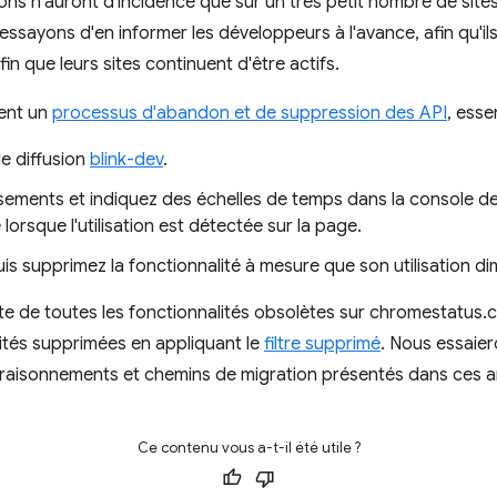
ons n'auront d'incidence que sur un très petit nombre de sites
ssayons d'en informer les développeurs à l'avance, afin qu'il
in que leurs sites continuent d'être actifs.
ent un
processus d'abandon et de suppression des API
, esse
de diffusion
blink-dev
.
sements et indiquez des échelles de temps dans la console des
rsque l'utilisation est détectée sur la page.
uis supprimez la fonctionnalité à mesure que son utilisation di
te de toutes les fonctionnalités obsolètes sur chromestatus.
ités supprimées en appliquant le
filtre supprimé
. Nous essaie
raisonnements et chemins de migration présentés dans ces ar
Ce contenu vous a-t-il été utile ?