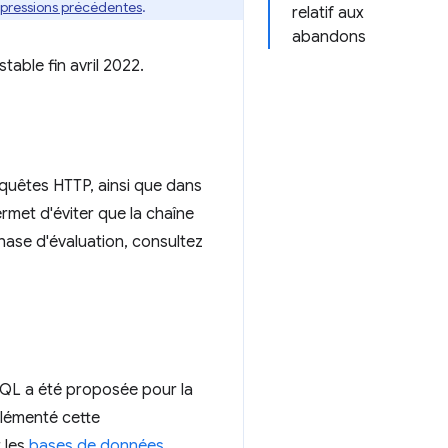
pressions précédentes
.
relatif aux
abandons
table fin avril 2022.
quêtes HTTP, ainsi que dans
rmet d'éviter que la chaîne
 phase d'évaluation, consultez
QL a été proposée pour la
plémenté cette
 les
bases de données