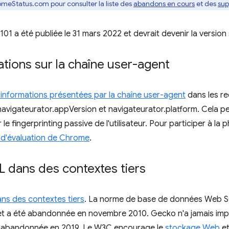
omeStatus.com pour consulter la liste des
abandons en cours
et des
sup
1 a été publiée le 31 mars 2022 et devrait devenir la version s
ations sur la chaîne user-agent
d'informations présentées par la chaîne user-agent
dans les re
avigateurator.appVersion et navigateurator.platform. Cela pe
 le fingerprinting passive de l'utilisateur. Pour participer à la
 d'évaluation de Chrome
.
 dans des contextes tiers
s des contextes tiers
. La norme de base de données Web S
9 et a été abandonnée en novembre 2010. Gecko n'a jamais im
l'a abandonnée en 2019. Le W3C encourage le
stockage Web
et