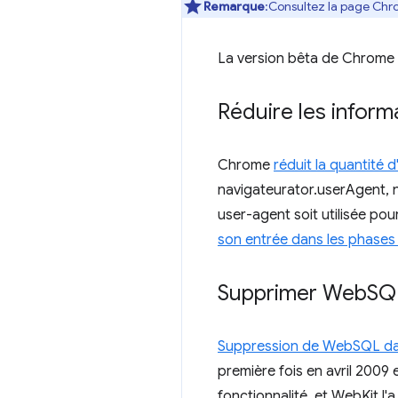
Remarque
:Consultez la page Chr
La version bêta de Chrome 10
Réduire les inform
Chrome
réduit la quantité 
navigateurator.userAgent, n
user-agent soit utilisée pour
son entrée dans les phases
Supprimer Web
SQL
Suppression de WebSQL dan
première fois en avril 200
fonctionnalité, et WebKit 