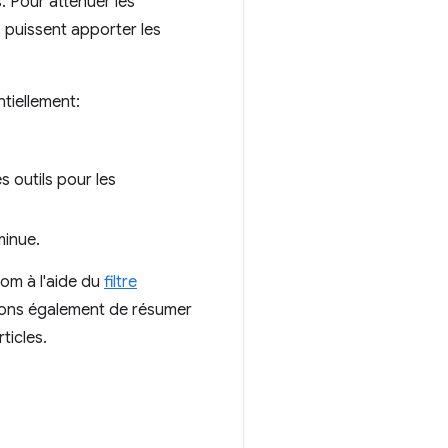
. Pour atténuer les
s puissent apporter les
ntiellement:
 outils pour les
minue.
com à l'aide du
filtre
rons également de résumer
ticles.