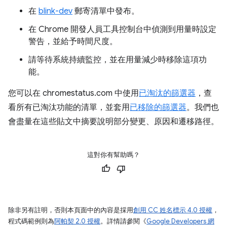
在
blink-dev
郵寄清單中發布。
在 Chrome 開發人員工具控制台中偵測到用量時設定
警告，並給予時間尺度。
請等待系統持續監控，並在用量減少時移除這項功
能。
您可以在 chromestatus.com 中使用
已淘汰的篩選器
，查
看所有已淘汰功能的清單，並套用
已移除的篩選器
。我們也
會盡量在這些貼文中摘要說明部分變更、原因和遷移路徑。
這對你有幫助嗎？
除非另有註明，否則本頁面中的內容是採用
創用 CC 姓名標示 4.0 授權
，
程式碼範例則為
阿帕契 2.0 授權
。詳情請參閱《
Google Developers 網