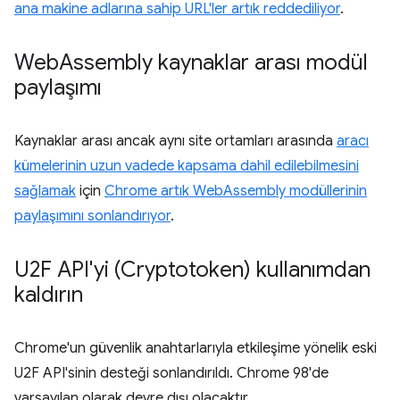
ana makine adlarına sahip URL'ler artık reddediliyor
.
Web
Assembly kaynaklar arası modül
paylaşımı
Kaynaklar arası ancak aynı site ortamları arasında
aracı
kümelerinin uzun vadede kapsama dahil edilebilmesini
sağlamak
için
Chrome artık WebAssembly modüllerinin
paylaşımını sonlandırıyor
.
U2F API'yi (Cryptotoken) kullanımdan
kaldırın
Chrome'un güvenlik anahtarlarıyla etkileşime yönelik eski
U2F API'sinin desteği sonlandırıldı. Chrome 98'de
varsayılan olarak devre dışı olacaktır.