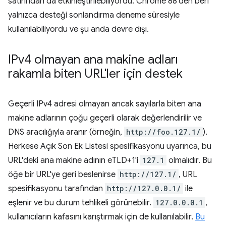
satırından da etkinleştirilebiliyordu. Chrome 88'den beri
yalnızca desteği sonlandırma deneme süresiyle
kullanılabiliyordu ve şu anda devre dışı.
IPv4 olmayan ana makine adları
rakamla biten URL'ler için destek
Geçerli IPv4 adresi olmayan ancak sayılarla biten ana
makine adlarının çoğu geçerli olarak değerlendirilir ve
DNS aracılığıyla aranır (örneğin,
http://foo.127.1/
).
Herkese Açık Son Ek Listesi spesifikasyonu uyarınca, bu
URL'deki ana makine adının eTLD+1'i
127.1
olmalıdır. Bu
öğe bir URL'ye geri beslenirse
http://127.1/
, URL
spesifikasyonu tarafından
http://127.0.0.1/
ile
eşlenir ve bu durum tehlikeli görünebilir.
127.0.0.0.1
,
kullanıcıların kafasını karıştırmak için de kullanılabilir.
Bu