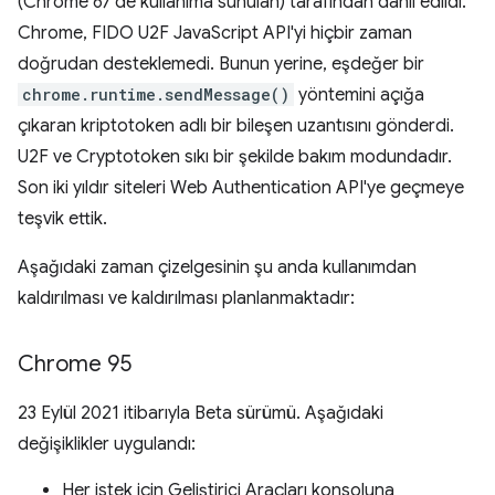
(Chrome 67'de kullanıma sunulan) tarafından dahil edildi.
Chrome, FIDO U2F JavaScript API'yi hiçbir zaman
doğrudan desteklemedi. Bunun yerine, eşdeğer bir
chrome.runtime.sendMessage()
yöntemini açığa
çıkaran kriptotoken adlı bir bileşen uzantısını gönderdi.
U2F ve Cryptotoken sıkı bir şekilde bakım modundadır.
Son iki yıldır siteleri Web Authentication API'ye geçmeye
teşvik ettik.
Aşağıdaki zaman çizelgesinin şu anda kullanımdan
kaldırılması ve kaldırılması planlanmaktadır:
Chrome 95
23 Eylül 2021 itibarıyla Beta sürümü. Aşağıdaki
değişiklikler uygulandı:
Her istek için Geliştirici Araçları konsoluna