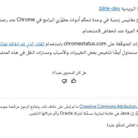
 البريدية
blink-dev
.
 في وحدة تحكّم أدوات مطوّري البرامج في Chrome عند رصد الاستخدام على الصفحة.
لة الميزة عند انخفاض الاستخدام.
chromestatus.com باستخدام
الفلتر الذي تم إيقافه نهائيًا
 سنحاول أيضًا تلخيص بعض التغييرات والأسباب ومسارات النقل في هذه المنشو
هل كان المحتوى مفيدًا؟
ما لم يُنصّ على خلاف ذلك، ونماذج الرموز مرخّصة بمو
. إنّ Java هي علامة تجارية مسجَّلة لشركة Oracle و/أو شركائها التابعين.