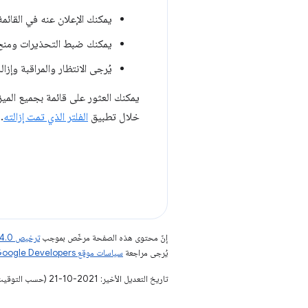
يمكنك الإعلان عنه في القائمة
يمكنك ضبط التحذيرات ومنح مقاييس زمنية
يُرجى الانتظار والمراقبة وإزا
يمكنك العثور على قائمة بجميع الميزات المتوقّفة على 
خلال تطبيق
الفلتر الذي تمت إزالته
.
إنّ محتوى هذه الصفحة مرخّص بموجب
ترخيص Creative Commons Attribution 4.0‏
يُرجى مراجعة
سياسات موقع Google Developers‏
تاريخ التعديل الأخير: 2021-10-21 (حسب التوقيت العالمي المتفَّق عليه)