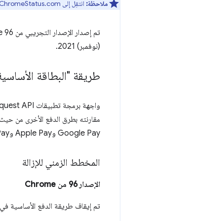
ملاحظة:
انتقِل إلى ChromeStatus.com للاطّلاع على قوائم
(نوفمبر) 2021.
طريقة "البطاقة الأساسية" لوا
واجهة برمجة تطبيقات PaymentRequest API
مقارنته بطرق الدفع الأخرى من حيث 
Google Pay وApple Pay وSamsung Pay.
المخطط الزمني للإزالة
الإصدار 96 من Chrome
تم إيقاف طريقة الدفع الأساسية في Reporting API نهائيًا